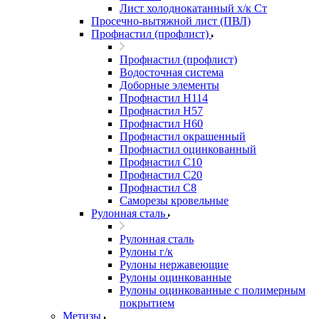
Лист холоднокатанный х/к Ст
Просечно-вытяжной лист (ПВЛ)
Профнастил (профлист)
Профнастил (профлист)
Водосточная система
Доборные элементы
Профнастил Н114
Профнастил Н57
Профнастил Н60
Профнастил окрашенный
Профнастил оцинкованный
Профнастил С10
Профнастил С20
Профнастил С8
Саморезы кровельные
Рулонная сталь
Рулонная сталь
Рулоны г/к
Рулоны нержавеющие
Рулоны оцинкованные
Рулоны оцинкованные с полимерным
покрытием
Метизы