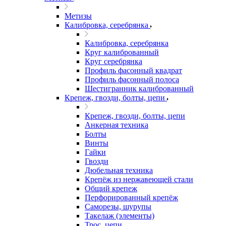
Метизы
Калибровка, серебрянка
Калибровка, серебрянка
Круг калиброванный
Круг серебрянка
Профиль фасонный квадрат
Профиль фасонный полоса
Шестигранник калиброванный
Крепеж, гвозди, болты, цепи
Крепеж, гвозди, болты, цепи
Анкерная техника
Болты
Винты
Гайки
Гвозди
Дюбельная техника
Крепёж из нержавеющей стали
Общий крепеж
Перфорированный крепёж
Саморезы, шурупы
Такелаж (элементы)
Трос, цепи