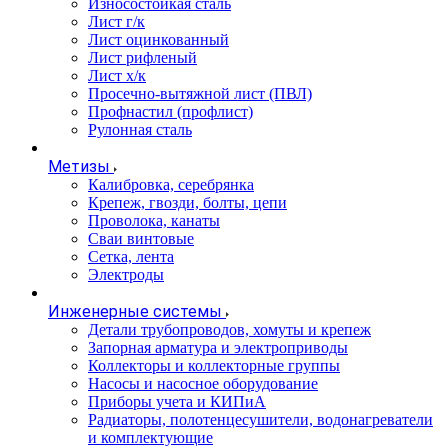
Износостойкая сталь
Лист г/к
Лист оцинкованный
Лист рифленый
Лист х/к
Просечно-вытяжной лист (ПВЛ)
Профнастил (профлист)
Рулонная сталь
Метизы
Калибровка, серебрянка
Крепеж, гвозди, болты, цепи
Проволока, канаты
Сваи винтовые
Сетка, лента
Электроды
Инженерные системы
Детали трубопроводов, хомуты и крепеж
Запорная арматура и электроприводы
Коллекторы и коллекторные группы
Насосы и насосное оборудование
Приборы учета и КИПиА
Радиаторы, полотенцесушители, водонагреватели
и комплектующие