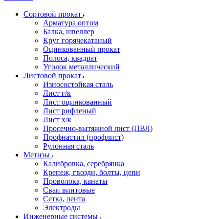
Сортовой прокат
Арматура оптом
Балка, швеллер
Круг горячекатаный
Оцинкованный прокат
Полоса, квадрат
Уголок металлический
Листовой прокат
Износостойкая сталь
Лист г/к
Лист оцинкованный
Лист рифленый
Лист х/к
Просечно-вытяжной лист (ПВЛ)
Профнастил (профлист)
Рулонная сталь
Метизы
Калибровка, серебрянка
Крепеж, гвозди, болты, цепи
Проволока, канаты
Сваи винтовые
Сетка, лента
Электроды
Инженерные системы