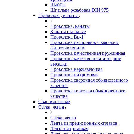
Шайбы
Шпилька резьбовая DIN 975
Проволока, канаты
Проволока, канаты
Канаты стальные
Проволока Вр-1
Проволока из сплавов с высоким
сопротивлением
Проволока качественная пружинная
Проволока качественная холодной
высадки
Проволока нержавеющая
Проволока нихромовая
Проволока сварочная обыкновенного
качества
Проволока торговая обыкновенного
качества
Сваи винтовые
Сетка, лента
Сетка, лента
Лента из прецизионных сплавов
Лента нихромовая
Лента холоднокатаная упаковочная