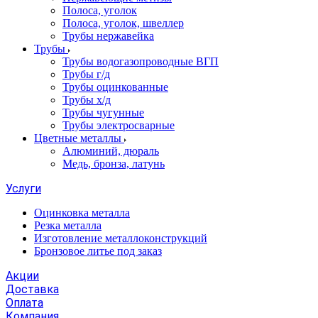
Полоса, уголок
Полоса, уголок, швеллер
Трубы нержавейка
Трубы
Трубы водогазопроводные ВГП
Трубы г/д
Трубы оцинкованные
Трубы х/д
Трубы чугунные
Трубы электросварные
Цветные металлы
Алюминий, дюраль
Медь, бронза, латунь
Услуги
Оцинковка металла
Резка металла
Изготовление металлоконструкций
Бронзовое литье под заказ
Акции
Доставка
Оплата
Компания