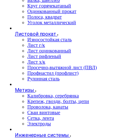
Балка, швеллер
Круг горячекатаный
Оцинкованный прокат
Полоса, квадрат
Уголок металлический
Листовой прокат
Износостойкая сталь
Лист г/к
Лист оцинкованный
Лист рифленый
Лист х/к
Просечно-вытяжной лист (ПВЛ)
Профнастил (профлист)
Рулонная сталь
Метизы
Калибровка, серебрянка
Крепеж, гвозди, болты, цепи
Проволока, канаты
Сваи винтовые
Сетка, лента
Электроды
Инженерные системы