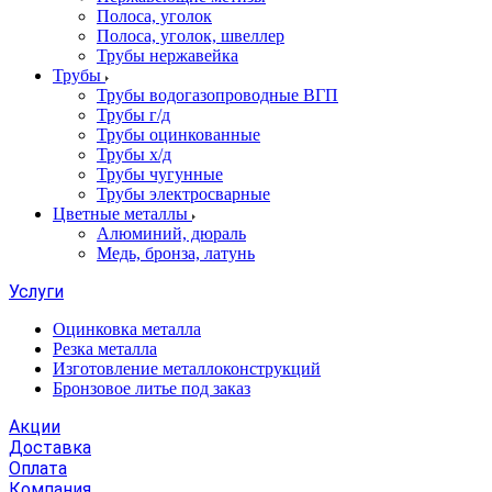
Полоса, уголок
Полоса, уголок, швеллер
Трубы нержавейка
Трубы
Трубы водогазопроводные ВГП
Трубы г/д
Трубы оцинкованные
Трубы х/д
Трубы чугунные
Трубы электросварные
Цветные металлы
Алюминий, дюраль
Медь, бронза, латунь
Услуги
Оцинковка металла
Резка металла
Изготовление металлоконструкций
Бронзовое литье под заказ
Акции
Доставка
Оплата
Компания