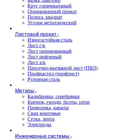
Балка, швеллер
Круг горячекатаный
Оцинкованный прокат
Полоса, квадрат
Уголок металлический
Листовой прокат
Износостойкая сталь
Лист г/к
Лист оцинкованный
Лист рифленый
Лист х/к
Просечно-вытяжной лист (ПВЛ)
Профнастил (профлист)
Рулонная сталь
Метизы
Калибровка, серебрянка
Крепеж, гвозди, болты, цепи
Проволока, канаты
Сваи винтовые
Сетка, лента
Электроды
Инженерные системы