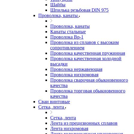
Шайбы
Шпилька резьбовая DIN 975
Проволока, канаты
Проволока, канаты
Канаты стальные
Проволока Вр-1
Проволока из сплавов с высоким
сопротивлением
Проволока качественная пружинная
Проволока качественная холодной
высадки
Проволока нержавеющая
Проволока нихромовая
Проволока сварочная обыкновенного
качества
Проволока торговая обыкновенного
качества
Сваи винтовые
Сетка, лента
Сетка, лента
Лента из прецизионных сплавов
Лента нихромовая
Лента холоднокатаная упаковочная