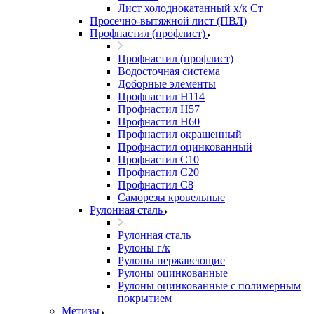
Лист холоднокатанный х/к Ст
Просечно-вытяжной лист (ПВЛ)
Профнастил (профлист)
Профнастил (профлист)
Водосточная система
Доборные элементы
Профнастил Н114
Профнастил Н57
Профнастил Н60
Профнастил окрашенный
Профнастил оцинкованный
Профнастил С10
Профнастил С20
Профнастил С8
Саморезы кровельные
Рулонная сталь
Рулонная сталь
Рулоны г/к
Рулоны нержавеющие
Рулоны оцинкованные
Рулоны оцинкованные с полимерным
покрытием
Метизы