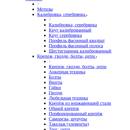
Метизы
Калибровка, серебрянка
Калибровка, серебрянка
Круг калиброванный
Круг серебрянка
Профиль фасонный квадрат
Профиль фасонный полоса
Шестигранник калиброванный
Крепеж, гвозди, болты, цепи
Крепеж, гвозди, болты, цепи
Анкерная техника
Болты
Винты
Гайки
Гвозди
Дюбельная техника
Крепёж из нержавеющей стали
Общий крепеж
Перфорированный крепёж
Саморезы, шурупы
Такелаж (элементы)
Трос, цепи