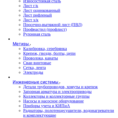
Износостойкая сталь
Лист г/к
Лист оцинкованный
Лист рифленый
Лист х/к
Просечно-вытяжной лист (ПВЛ)
Профнастил (профлист)
Рулонная сталь
Метизы
Калибровка, серебрянка
Крепеж, гвозди, болты, цепи
Проволока, канаты
Сваи винтовые
Сетка, лента
Электроды
Инженерные системы
Детали трубопроводов, хомуты и крепеж
Запорная арматура и электроприводы
Коллекторы и коллекторные группы
Насосы и насосное оборудование
Приборы учета и КИПиА
Радиаторы, полотенцесушители, водонагреватели
и комплектующие