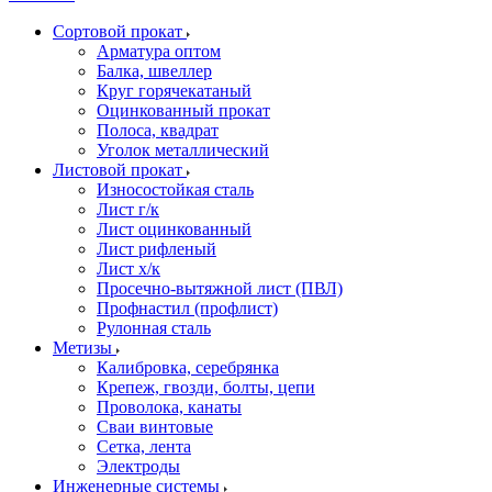
Сортовой прокат
Арматура оптом
Балка, швеллер
Круг горячекатаный
Оцинкованный прокат
Полоса, квадрат
Уголок металлический
Листовой прокат
Износостойкая сталь
Лист г/к
Лист оцинкованный
Лист рифленый
Лист х/к
Просечно-вытяжной лист (ПВЛ)
Профнастил (профлист)
Рулонная сталь
Метизы
Калибровка, серебрянка
Крепеж, гвозди, болты, цепи
Проволока, канаты
Сваи винтовые
Сетка, лента
Электроды
Инженерные системы