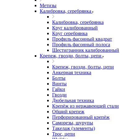
Метизы
Калибровка, серебрянка
Калибровка, серебрянка
Круг калиброванный
Круг серебрянка
Профиль фасонный квадрат
Профиль фасонный полоса
Шестигранник калиброванный
Крепеж, гвозди, болты, цепи
Крепеж, гвозди, болты, цепи
Анкерная техника
Болты
Винты
Гайки
Гвозди
Дюбельная техника
Крепёж из нержавеющей стали
Общий крепеж
Перфорированный крепёж
Саморезы, шурупы
Такелаж (элементы)
Трос, цепи