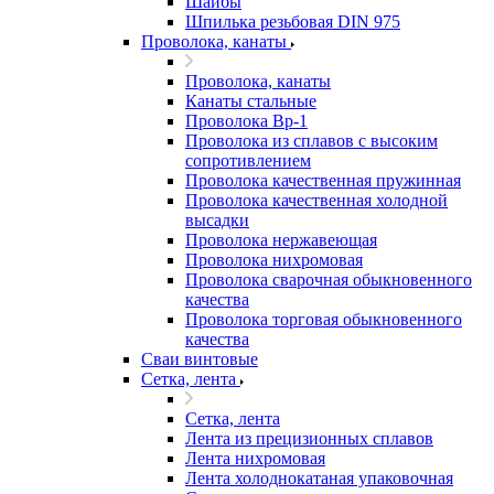
Шайбы
Шпилька резьбовая DIN 975
Проволока, канаты
Проволока, канаты
Канаты стальные
Проволока Вр-1
Проволока из сплавов с высоким
сопротивлением
Проволока качественная пружинная
Проволока качественная холодной
высадки
Проволока нержавеющая
Проволока нихромовая
Проволока сварочная обыкновенного
качества
Проволока торговая обыкновенного
качества
Сваи винтовые
Сетка, лента
Сетка, лента
Лента из прецизионных сплавов
Лента нихромовая
Лента холоднокатаная упаковочная