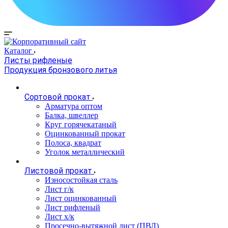
Каталог
Листы рифленые
Продукция бронзового литья
Сортовой прокат
Арматура оптом
Балка, швеллер
Круг горячекатаный
Оцинкованный прокат
Полоса, квадрат
Уголок металлический
Листовой прокат
Износостойкая сталь
Лист г/к
Лист оцинкованный
Лист рифленый
Лист х/к
Просечно-вытяжной лист (ПВЛ)