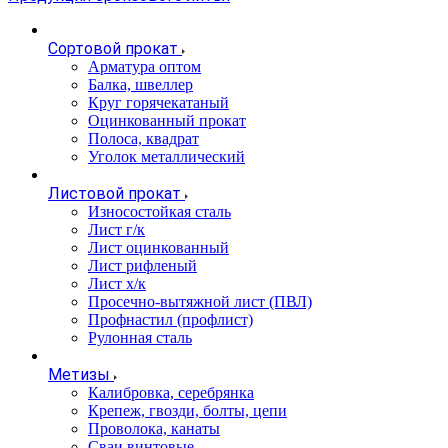
Сортовой прокат
Арматура оптом
Балка, швеллер
Круг горячекатаный
Оцинкованный прокат
Полоса, квадрат
Уголок металлический
Листовой прокат
Износостойкая сталь
Лист г/к
Лист оцинкованный
Лист рифленый
Лист х/к
Просечно-вытяжной лист (ПВЛ)
Профнастил (профлист)
Рулонная сталь
Метизы
Калибровка, серебрянка
Крепеж, гвозди, болты, цепи
Проволока, канаты
Сваи винтовые