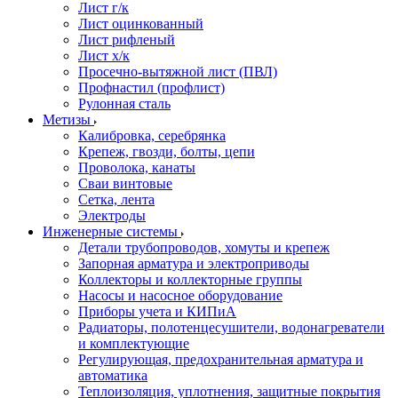
Лист г/к
Лист оцинкованный
Лист рифленый
Лист х/к
Просечно-вытяжной лист (ПВЛ)
Профнастил (профлист)
Рулонная сталь
Метизы
Калибровка, серебрянка
Крепеж, гвозди, болты, цепи
Проволока, канаты
Сваи винтовые
Сетка, лента
Электроды
Инженерные системы
Детали трубопроводов, хомуты и крепеж
Запорная арматура и электроприводы
Коллекторы и коллекторные группы
Насосы и насосное оборудование
Приборы учета и КИПиА
Радиаторы, полотенцесушители, водонагреватели
и комплектующие
Регулирующая, предохранительная арматура и
автоматика
Теплоизоляция, уплотнения, защитные покрытия