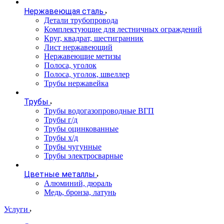
Нержавеющая сталь
Детали трубопровода
Комплектующие для лестничных ограждений
Круг, квадрат, шестигранник
Лист нержавеющий
Нержавеющие метизы
Полоса, уголок
Полоса, уголок, швеллер
Трубы нержавейка
Трубы
Трубы водогазопроводные ВГП
Трубы г/д
Трубы оцинкованные
Трубы х/д
Трубы чугунные
Трубы электросварные
Цветные металлы
Алюминий, дюраль
Медь, бронза, латунь
Услуги