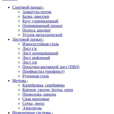
Сортовой прокат
Арматура оптом
Балка, швеллер
Круг горячекатаный
Оцинкованный прокат
Полоса, квадрат
Уголок металлический
Листовой прокат
Износостойкая сталь
Лист г/к
Лист оцинкованный
Лист рифленый
Лист х/к
Просечно-вытяжной лист (ПВЛ)
Профнастил (профлист)
Рулонная сталь
Метизы
Калибровка, серебрянка
Крепеж, гвозди, болты, цепи
Проволока, канаты
Сваи винтовые
Сетка, лента
Электроды
Инженерные системы