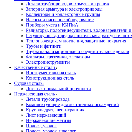
Детали трубопроводов, хомуты и крепеж
Запорная арматура и электроприводы
Коллекторы и коллекторные группы
Насосы и насосное оборудование
Приборы учета и КИПиА
Радиаторы, полотенцесушители, водонагреватели 
Регулирующая, предохранительная арматура и авто
Теплоизоляция, уплотнения, защитные покрытия
Трубы и фитинги
Трубы канализационные и соединительные детали
Фильтры, грязевики, элеваторы
Электроинструменты
Качественные стали
Инструментальная сталь
Конструкционная сталь
Судовая сталь
Лист г/к нормальной прочности
Нержавеющая сталь
Детали трубопровода
Комплектующие для лестничных ограждений
Круг, квадрат, шестигранник
Лист нержавеющий
Нержавеющие метизы
Полоса, уголок
Полоса, уголок, швеллер