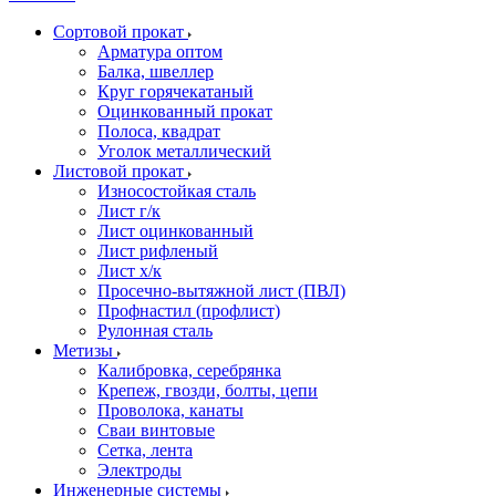
Сортовой прокат
Арматура оптом
Балка, швеллер
Круг горячекатаный
Оцинкованный прокат
Полоса, квадрат
Уголок металлический
Листовой прокат
Износостойкая сталь
Лист г/к
Лист оцинкованный
Лист рифленый
Лист х/к
Просечно-вытяжной лист (ПВЛ)
Профнастил (профлист)
Рулонная сталь
Метизы
Калибровка, серебрянка
Крепеж, гвозди, болты, цепи
Проволока, канаты
Сваи винтовые
Сетка, лента
Электроды
Инженерные системы