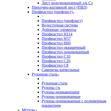
Лист холоднокатанный х/к Ст
Просечно-вытяжной лист (ПВЛ)
Профнастил (профлист)
Профнастил (профлист)
Водосточная система
Доборные элементы
Профнастил Н114
Профнастил Н57
Профнастил Н60
Профнастил окрашенный
Профнастил оцинкованный
Профнастил С10
Профнастил С20
Профнастил С8
Саморезы кровельные
Рулонная сталь
Рулонная сталь
Рулоны г/к
Рулоны нержавеющие
Рулоны оцинкованные
Рулоны оцинкованные с полимерным
покрытием
Метизы