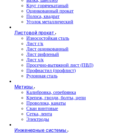
Балка, швеллер
Круг горячекатаный
Оцинкованный прокат
Полоса, квадрат
Уголок металлический
Листовой прокат
Износостойкая сталь
Лист г/к
Лист оцинкованный
Лист рифленый
Лист х/к
Просечно-вытяжной лист (ПВЛ)
Профнастил (профлист)
Рулонная сталь
Метизы
Калибровка, серебрянка
Крепеж, гвозди, болты, цепи
Проволока, канаты
Сваи винтовые
Сетка, лента
Электроды
Инженерные системы