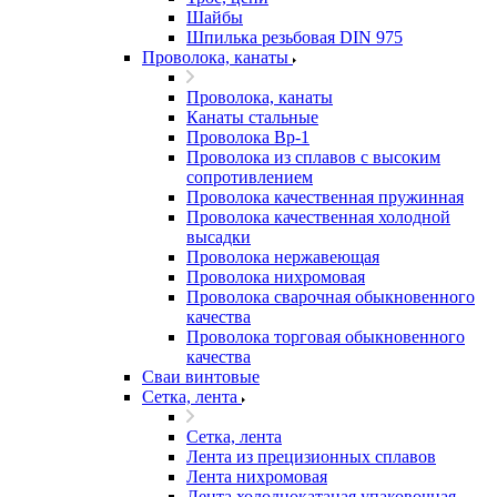
Шайбы
Шпилька резьбовая DIN 975
Проволока, канаты
Проволока, канаты
Канаты стальные
Проволока Вр-1
Проволока из сплавов с высоким
сопротивлением
Проволока качественная пружинная
Проволока качественная холодной
высадки
Проволока нержавеющая
Проволока нихромовая
Проволока сварочная обыкновенного
качества
Проволока торговая обыкновенного
качества
Сваи винтовые
Сетка, лента
Сетка, лента
Лента из прецизионных сплавов
Лента нихромовая
Лента холоднокатаная упаковочная