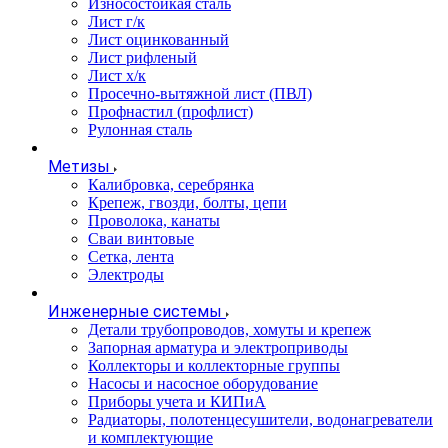
Износостойкая сталь
Лист г/к
Лист оцинкованный
Лист рифленый
Лист х/к
Просечно-вытяжной лист (ПВЛ)
Профнастил (профлист)
Рулонная сталь
Метизы
Калибровка, серебрянка
Крепеж, гвозди, болты, цепи
Проволока, канаты
Сваи винтовые
Сетка, лента
Электроды
Инженерные системы
Детали трубопроводов, хомуты и крепеж
Запорная арматура и электроприводы
Коллекторы и коллекторные группы
Насосы и насосное оборудование
Приборы учета и КИПиА
Радиаторы, полотенцесушители, водонагреватели
и комплектующие