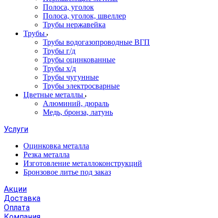
Полоса, уголок
Полоса, уголок, швеллер
Трубы нержавейка
Трубы
Трубы водогазопроводные ВГП
Трубы г/д
Трубы оцинкованные
Трубы х/д
Трубы чугунные
Трубы электросварные
Цветные металлы
Алюминий, дюраль
Медь, бронза, латунь
Услуги
Оцинковка металла
Резка металла
Изготовление металлоконструкций
Бронзовое литье под заказ
Акции
Доставка
Оплата
Компания