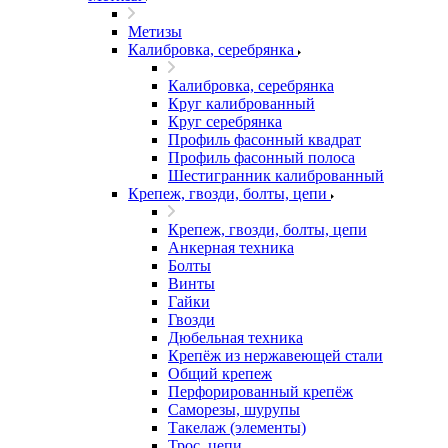
Метизы
Калибровка, серебрянка
Калибровка, серебрянка
Круг калиброванный
Круг серебрянка
Профиль фасонный квадрат
Профиль фасонный полоса
Шестигранник калиброванный
Крепеж, гвозди, болты, цепи
Крепеж, гвозди, болты, цепи
Анкерная техника
Болты
Винты
Гайки
Гвозди
Дюбельная техника
Крепёж из нержавеющей стали
Общий крепеж
Перфорированный крепёж
Саморезы, шурупы
Такелаж (элементы)
Трос, цепи