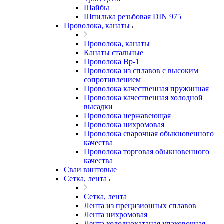
Шайбы
Шпилька резьбовая DIN 975
Проволока, канаты
Проволока, канаты
Канаты стальные
Проволока Вр-1
Проволока из сплавов с высоким
сопротивлением
Проволока качественная пружинная
Проволока качественная холодной
высадки
Проволока нержавеющая
Проволока нихромовая
Проволока сварочная обыкновенного
качества
Проволока торговая обыкновенного
качества
Сваи винтовые
Сетка, лента
Сетка, лента
Лента из прецизионных сплавов
Лента нихромовая
Лента холоднокатаная упаковочная