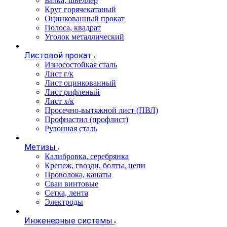
Балка, швеллер
Круг горячекатаный
Оцинкованный прокат
Полоса, квадрат
Уголок металлический
Листовой прокат
Износостойкая сталь
Лист г/к
Лист оцинкованный
Лист рифленый
Лист х/к
Просечно-вытяжной лист (ПВЛ)
Профнастил (профлист)
Рулонная сталь
Метизы
Калибровка, серебрянка
Крепеж, гвозди, болты, цепи
Проволока, канаты
Сваи винтовые
Сетка, лента
Электроды
Инженерные системы