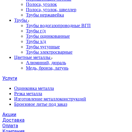
Полоса, уголок
Полоса, уголок, швеллер
Трубы нержавейка
Трубы
Трубы водогазопроводные ВГП
Трубы г/д
Трубы оцинкованные
Трубы х/д
Трубы чугунные
Трубы электросварные
Цветные металлы
Алюминий, дюраль
Медь, бронза, латунь
Услуги
Оцинковка металла
Резка металла
Изготовление металлоконструкций
Бронзовое литье под заказ
Акции
Доставка
Оплата
Компания