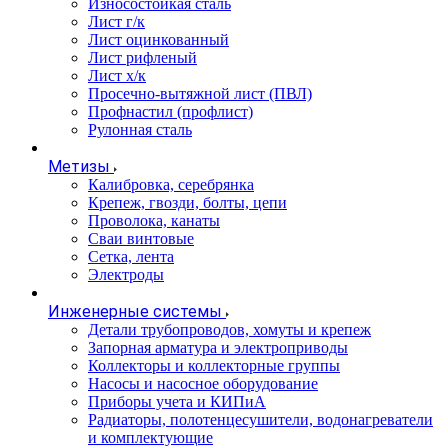
Износостойкая сталь
Лист г/к
Лист оцинкованный
Лист рифленый
Лист х/к
Просечно-вытяжной лист (ПВЛ)
Профнастил (профлист)
Рулонная сталь
Метизы
Калибровка, серебрянка
Крепеж, гвозди, болты, цепи
Проволока, канаты
Сваи винтовые
Сетка, лента
Электроды
Инженерные системы
Детали трубопроводов, хомуты и крепеж
Запорная арматура и электроприводы
Коллекторы и коллекторные группы
Насосы и насосное оборудование
Приборы учета и КИПиА
Радиаторы, полотенцесушители, водонагреватели
и комплектующие