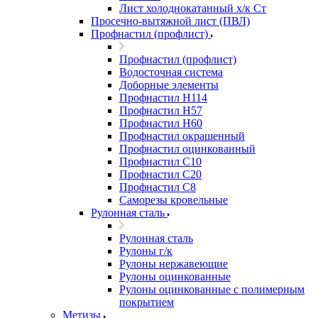
Лист холоднокатанный х/к Ст
Просечно-вытяжной лист (ПВЛ)
Профнастил (профлист)
Профнастил (профлист)
Водосточная система
Доборные элементы
Профнастил Н114
Профнастил Н57
Профнастил Н60
Профнастил окрашенный
Профнастил оцинкованный
Профнастил С10
Профнастил С20
Профнастил С8
Саморезы кровельные
Рулонная сталь
Рулонная сталь
Рулоны г/к
Рулоны нержавеющие
Рулоны оцинкованные
Рулоны оцинкованные с полимерным
покрытием
Метизы