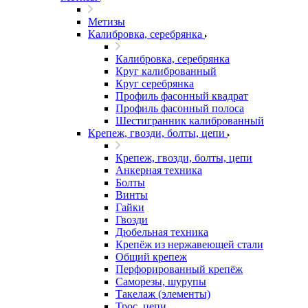
Метизы
Калибровка, серебрянка
Калибровка, серебрянка
Круг калиброванный
Круг серебрянка
Профиль фасонный квадрат
Профиль фасонный полоса
Шестигранник калиброванный
Крепеж, гвозди, болты, цепи
Крепеж, гвозди, болты, цепи
Анкерная техника
Болты
Винты
Гайки
Гвозди
Дюбельная техника
Крепёж из нержавеющей стали
Общий крепеж
Перфорированный крепёж
Саморезы, шурупы
Такелаж (элементы)
Трос, цепи