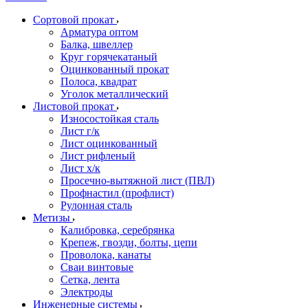
Сортовой прокат
Арматура оптом
Балка, швеллер
Круг горячекатаный
Оцинкованный прокат
Полоса, квадрат
Уголок металлический
Листовой прокат
Износостойкая сталь
Лист г/к
Лист оцинкованный
Лист рифленый
Лист х/к
Просечно-вытяжной лист (ПВЛ)
Профнастил (профлист)
Рулонная сталь
Метизы
Калибровка, серебрянка
Крепеж, гвозди, болты, цепи
Проволока, канаты
Сваи винтовые
Сетка, лента
Электроды
Инженерные системы