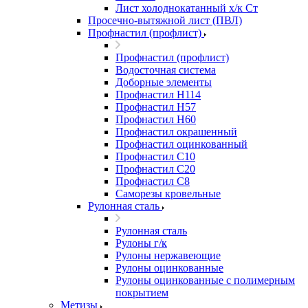
Лист холоднокатанный х/к Ст
Просечно-вытяжной лист (ПВЛ)
Профнастил (профлист)
Профнастил (профлист)
Водосточная система
Доборные элементы
Профнастил Н114
Профнастил Н57
Профнастил Н60
Профнастил окрашенный
Профнастил оцинкованный
Профнастил С10
Профнастил С20
Профнастил С8
Саморезы кровельные
Рулонная сталь
Рулонная сталь
Рулоны г/к
Рулоны нержавеющие
Рулоны оцинкованные
Рулоны оцинкованные с полимерным
покрытием
Метизы