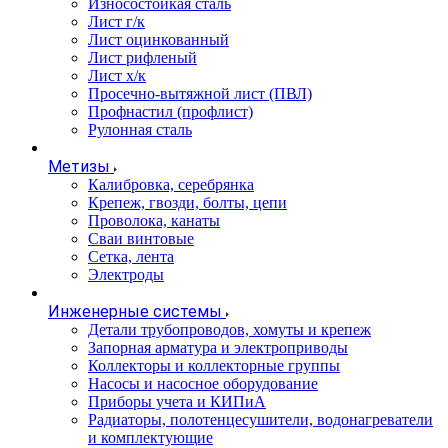
Износостойкая сталь
Лист г/к
Лист оцинкованный
Лист рифленый
Лист х/к
Просечно-вытяжной лист (ПВЛ)
Профнастил (профлист)
Рулонная сталь
Метизы
Калибровка, серебрянка
Крепеж, гвозди, болты, цепи
Проволока, канаты
Сваи винтовые
Сетка, лента
Электроды
Инженерные системы
Детали трубопроводов, хомуты и крепеж
Запорная арматура и электроприводы
Коллекторы и коллекторные группы
Насосы и насосное оборудование
Приборы учета и КИПиА
Радиаторы, полотенцесушители, водонагреватели
и комплектующие