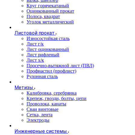
Балка, швеллер
Круг горячекатаный
Оцинкованный прокат
Полоса, квадрат
Уголок металлический
Листовой прокат
Износостойкая сталь
Лист г/к
Лист оцинкованный
Лист рифленый
Лист х/к
Просечно-вытяжной лист (ПВЛ)
Профнастил (профлист)
Рулонная сталь
Метизы
Калибровка, серебрянка
Крепеж, гвозди, болты, цепи
Проволока, канаты
Сваи винтовые
Сетка, лента
Электроды
Инженерные системы