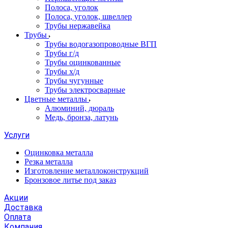
Полоса, уголок
Полоса, уголок, швеллер
Трубы нержавейка
Трубы
Трубы водогазопроводные ВГП
Трубы г/д
Трубы оцинкованные
Трубы х/д
Трубы чугунные
Трубы электросварные
Цветные металлы
Алюминий, дюраль
Медь, бронза, латунь
Услуги
Оцинковка металла
Резка металла
Изготовление металлоконструкций
Бронзовое литье под заказ
Акции
Доставка
Оплата
Компания