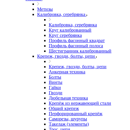
Метизы
Калибровка, серебрянка
Калибровка, серебрянка
Круг калиброванный
Круг серебрянка
Профиль фасонный квадрат
Профиль фасонный полоса
Шестигранник калиброванный
Крепеж, гвозди, болты, цепи
Крепеж, гвозди, болты, цепи
Анкерная техника
Болты
Винты
Гайки
Гвозди
Дюбельная техника
Крепёж из нержавеющей стали
Общий крепеж
Перфорированный крепёж
Саморезы, шурупы
Такелаж (элементы)
Трос, цепи