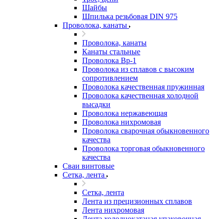
Шайбы
Шпилька резьбовая DIN 975
Проволока, канаты
Проволока, канаты
Канаты стальные
Проволока Вр-1
Проволока из сплавов с высоким
сопротивлением
Проволока качественная пружинная
Проволока качественная холодной
высадки
Проволока нержавеющая
Проволока нихромовая
Проволока сварочная обыкновенного
качества
Проволока торговая обыкновенного
качества
Сваи винтовые
Сетка, лента
Сетка, лента
Лента из прецизионных сплавов
Лента нихромовая
Лента холоднокатаная упаковочная