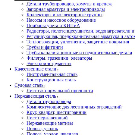
Детали трубопроводов, хомуты и крепеж
Запорная арматура и электроприводы
Коллекторы и коллекторные группы
Насосы и насосное оборудование
Приборы учета и КИПиА
Радиаторы, полотенцесушители, водонагреватели 
Регулирующая, предохранительная арматура и авто
Теплоизоляция, уплотнения, защитные покрытия
Трубы и фитинги
Трубы канализационные и соединительные детали
Фильтры, грязевики, элеваторы
Электроинструменты
Качественные стали
Инструментальная сталь
Конструкционная сталь
Судовая сталь
Лист г/к нормальной прочности
Нержавеющая сталь
Детали трубопровода
Комплектующие для лестничных ограждений
Круг, квадрат, шестигранник
Лист нержавеющий
Нержавеющие метизы
Полоса, уголок
Полоса, уголок, швеллер