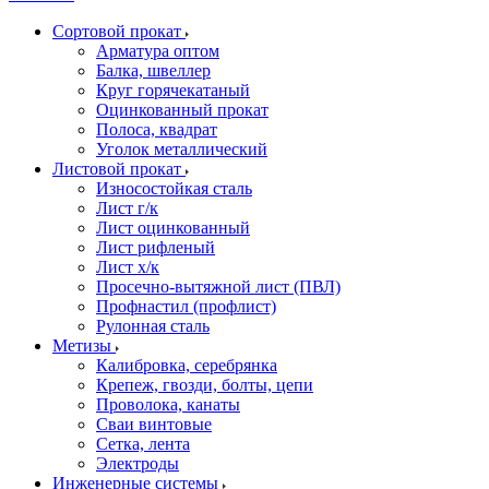
Сортовой прокат
Арматура оптом
Балка, швеллер
Круг горячекатаный
Оцинкованный прокат
Полоса, квадрат
Уголок металлический
Листовой прокат
Износостойкая сталь
Лист г/к
Лист оцинкованный
Лист рифленый
Лист х/к
Просечно-вытяжной лист (ПВЛ)
Профнастил (профлист)
Рулонная сталь
Метизы
Калибровка, серебрянка
Крепеж, гвозди, болты, цепи
Проволока, канаты
Сваи винтовые
Сетка, лента
Электроды
Инженерные системы