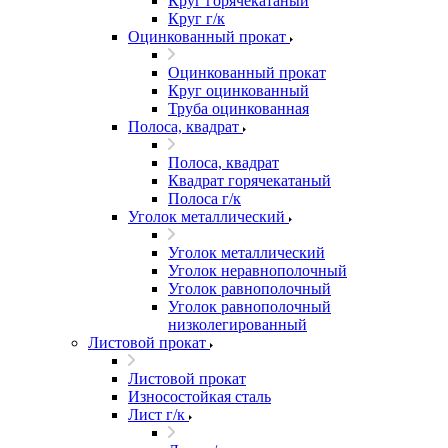
Круг горячекатаный
Круг г/к
Оцинкованный прокат
Оцинкованный прокат
Круг оцинкованный
Труба оцинкованная
Полоса, квадрат
Полоса, квадрат
Квадрат горячекатаный
Полоса г/к
Уголок металлический
Уголок металлический
Уголок неравнополочный
Уголок равнополочный
Уголок равнополочный
низколегированный
Листовой прокат
Листовой прокат
Износостойкая сталь
Лист г/к