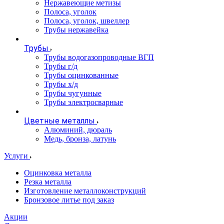
Нержавеющие метизы
Полоса, уголок
Полоса, уголок, швеллер
Трубы нержавейка
Трубы
Трубы водогазопроводные ВГП
Трубы г/д
Трубы оцинкованные
Трубы х/д
Трубы чугунные
Трубы электросварные
Цветные металлы
Алюминий, дюраль
Медь, бронза, латунь
Услуги
Оцинковка металла
Резка металла
Изготовление металлоконструкций
Бронзовое литье под заказ
Акции