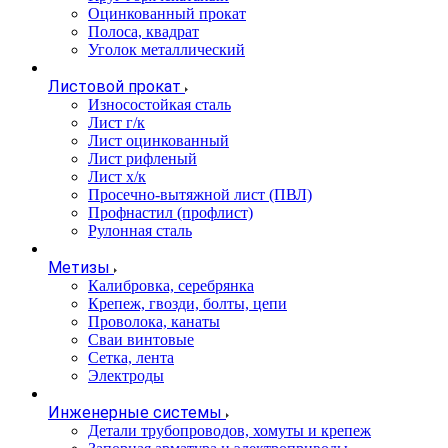
Оцинкованный прокат
Полоса, квадрат
Уголок металлический
Листовой прокат
Износостойкая сталь
Лист г/к
Лист оцинкованный
Лист рифленый
Лист х/к
Просечно-вытяжной лист (ПВЛ)
Профнастил (профлист)
Рулонная сталь
Метизы
Калибровка, серебрянка
Крепеж, гвозди, болты, цепи
Проволока, канаты
Сваи винтовые
Сетка, лента
Электроды
Инженерные системы
Детали трубопроводов, хомуты и крепеж