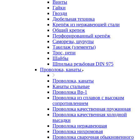
Винты
Гайки
Гвозди
Дюбельная техника
Крепёж из нержавеющей стали
Общий крепеж
Перфорированный крепёж
Саморезы, шурупы
Такелаж (элементы)
Трос, цепи
Шайбы
Шпилька резьбовая DIN 975
Проволока, канаты
Проволока, канаты
Канаты стальные
Проволока Вр-1
Проволока из сплавов с высоким
сопротивлением
Проволока качественная пружинная
Проволока качественная холодной
высадки
Проволока нержавеющая
Проволока нихромовая
Проволока сварочная обыкновенного