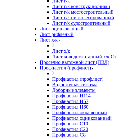
Лист г/к
Лист г/к конструкционный
Лист г/к мостостроительный
Лист г/к низколегированный
Лист г/к судостроительный
Лист оцинкованный
Лист рифленый
Лист х/к
Лист х/к
Лист холоднокатанный х/к Ст
Просечно-вытяжной лист (ПВЛ)
Профнастил (профлист)
Профнастил (профлист)
Водосточная система
Доборные элементы
Профнастил Н114
Профнастил Н57
Профнастил Н60
Профнастил окрашенный
Профнастил оцинкованный
Профнастил С10
Профнастил С20
Профнастил С8