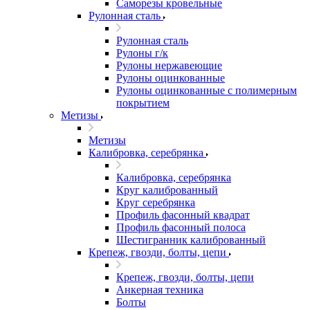
Саморезы кровельные
Рулонная сталь
Рулонная сталь
Рулоны г/к
Рулоны нержавеющие
Рулоны оцинкованные
Рулоны оцинкованные с полимерным
покрытием
Метизы
Метизы
Калибровка, серебрянка
Калибровка, серебрянка
Круг калиброванный
Круг серебрянка
Профиль фасонный квадрат
Профиль фасонный полоса
Шестигранник калиброванный
Крепеж, гвозди, болты, цепи
Крепеж, гвозди, болты, цепи
Анкерная техника
Болты