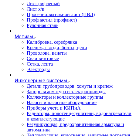
Лист рифленый
Лист х/к
Просечно-вытяжной лист (ПВЛ)
Профнастил (профлист)
Рулонная сталь
Метизы
Калибровка, серебрянка
Крепеж, гвозди, болты, цепи
Проволока, канаты
Сваи винтовые
Сетка, лента
Электроды
Инженерные системы
Детали трубопроводов, хомуты и крепеж
Запорная арматура и электроприводы
Коллекторы и коллекторные группы
Насосы и насосное оборудование
Приборы учета и КИПиА
Радиаторы, полотенцесушители, водонагреватели
и комплектующие
Регулирующая, предохранительная арматура и
автоматика
Теплоизоляция, уплотнения, защитные покрытия