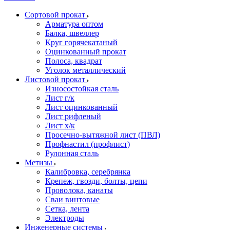
Сортовой прокат
Арматура оптом
Балка, швеллер
Круг горячекатаный
Оцинкованный прокат
Полоса, квадрат
Уголок металлический
Листовой прокат
Износостойкая сталь
Лист г/к
Лист оцинкованный
Лист рифленый
Лист х/к
Просечно-вытяжной лист (ПВЛ)
Профнастил (профлист)
Рулонная сталь
Метизы
Калибровка, серебрянка
Крепеж, гвозди, болты, цепи
Проволока, канаты
Сваи винтовые
Сетка, лента
Электроды
Инженерные системы