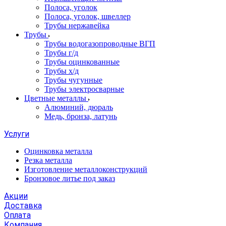
Полоса, уголок
Полоса, уголок, швеллер
Трубы нержавейка
Трубы
Трубы водогазопроводные ВГП
Трубы г/д
Трубы оцинкованные
Трубы х/д
Трубы чугунные
Трубы электросварные
Цветные металлы
Алюминий, дюраль
Медь, бронза, латунь
Услуги
Оцинковка металла
Резка металла
Изготовление металлоконструкций
Бронзовое литье под заказ
Акции
Доставка
Оплата
Компания