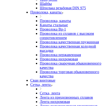
Шайбы
Шпилька резьбовая DIN 975
Проволока, канаты
Проволока, канаты
Канаты стальные
Проволока Вр-1
Проволока из сплавов с высоким
сопротивлением
Проволока качественная пружинная
Проволока качественная холодной
высадки
Проволока нержавеющая
Проволока нихромовая
Проволока сварочная обыкновенного
качества
Проволока торговая обыкновенного
качества
Сваи винтовые
Сетка, лента
Сетка, лента
Лента из прецизионных сплавов
Лента нихромовая
Лента холоднокатаная упаковочная