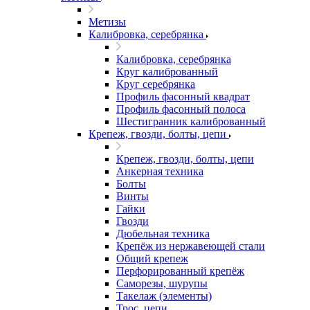
Метизы
Калибровка, серебрянка
Калибровка, серебрянка
Круг калиброванный
Круг серебрянка
Профиль фасонный квадрат
Профиль фасонный полоса
Шестигранник калиброванный
Крепеж, гвозди, болты, цепи
Крепеж, гвозди, болты, цепи
Анкерная техника
Болты
Винты
Гайки
Гвозди
Дюбельная техника
Крепёж из нержавеющей стали
Общий крепеж
Перфорированный крепёж
Саморезы, шурупы
Такелаж (элементы)
Трос, цепи