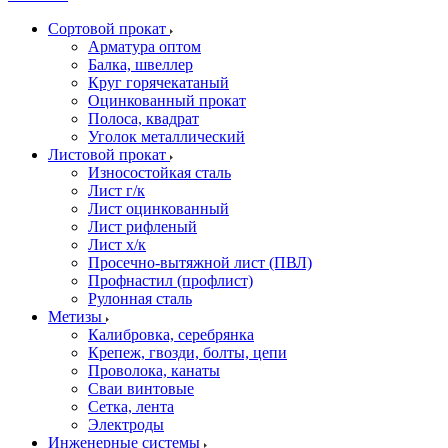
Сортовой прокат
Арматура оптом
Балка, швеллер
Круг горячекатаный
Оцинкованный прокат
Полоса, квадрат
Уголок металлический
Листовой прокат
Износостойкая сталь
Лист г/к
Лист оцинкованный
Лист рифленый
Лист х/к
Просечно-вытяжной лист (ПВЛ)
Профнастил (профлист)
Рулонная сталь
Метизы
Калибровка, серебрянка
Крепеж, гвозди, болты, цепи
Проволока, канаты
Сваи винтовые
Сетка, лента
Электроды
Инженерные системы