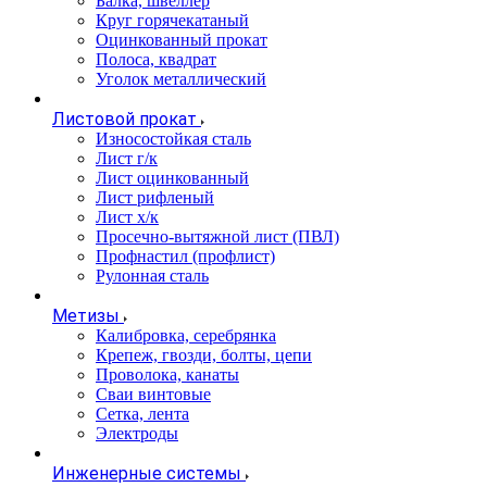
Балка, швеллер
Круг горячекатаный
Оцинкованный прокат
Полоса, квадрат
Уголок металлический
Листовой прокат
Износостойкая сталь
Лист г/к
Лист оцинкованный
Лист рифленый
Лист х/к
Просечно-вытяжной лист (ПВЛ)
Профнастил (профлист)
Рулонная сталь
Метизы
Калибровка, серебрянка
Крепеж, гвозди, болты, цепи
Проволока, канаты
Сваи винтовые
Сетка, лента
Электроды
Инженерные системы