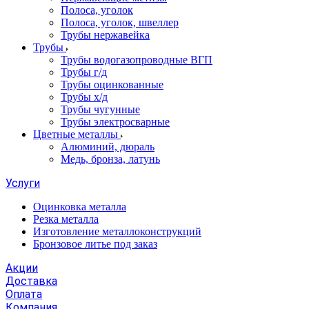
Полоса, уголок
Полоса, уголок, швеллер
Трубы нержавейка
Трубы
Трубы водогазопроводные ВГП
Трубы г/д
Трубы оцинкованные
Трубы х/д
Трубы чугунные
Трубы электросварные
Цветные металлы
Алюминий, дюраль
Медь, бронза, латунь
Услуги
Оцинковка металла
Резка металла
Изготовление металлоконструкций
Бронзовое литье под заказ
Акции
Доставка
Оплата
Компания