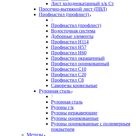
Лист холоднокатанный х/к Ст
Просечно-вытяжной лист (ПВЛ)
Профнастил (профлист)
Профнастил (профлист)
Водосточная система
Доборные элементы
Профнастил Н114
Профнастил Н57
Профнастил Н60
Профнастил окрашенный
Профнастил оцинкованный
Профнастил С10
Профнастил С20
Профнастил С8
Саморезы кровельные
Рулонная сталь
Рулонная сталь
Рулоны г/к
Рулоны нержавеющие
Рулоны оцинкованные
Рулоны оцинкованные с полимерным
покрытием
Метизы