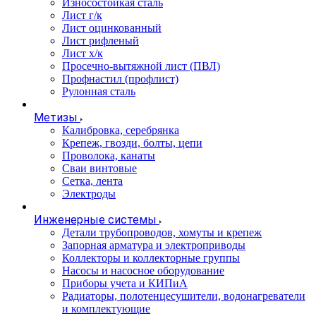
Износостойкая сталь
Лист г/к
Лист оцинкованный
Лист рифленый
Лист х/к
Просечно-вытяжной лист (ПВЛ)
Профнастил (профлист)
Рулонная сталь
Метизы
Калибровка, серебрянка
Крепеж, гвозди, болты, цепи
Проволока, канаты
Сваи винтовые
Сетка, лента
Электроды
Инженерные системы
Детали трубопроводов, хомуты и крепеж
Запорная арматура и электроприводы
Коллекторы и коллекторные группы
Насосы и насосное оборудование
Приборы учета и КИПиА
Радиаторы, полотенцесушители, водонагреватели
и комплектующие