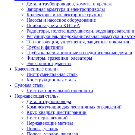
Детали трубопроводов, хомуты и крепеж
Запорная арматура и электроприводы
Коллекторы и коллекторные группы
Насосы и насосное оборудование
Приборы учета и КИПиА
Радиаторы, полотенцесушители, водонагреватели 
Регулирующая, предохранительная арматура и авто
Теплоизоляция, уплотнения, защитные покрытия
Трубы и фитинги
Трубы канализационные и соединительные детали
Фильтры, грязевики, элеваторы
Электроинструменты
Качественные стали
Инструментальная сталь
Конструкционная сталь
Судовая сталь
Лист г/к нормальной прочности
Нержавеющая сталь
Детали трубопровода
Комплектующие для лестничных ограждений
Круг, квадрат, шестигранник
Лист нержавеющий
Нержавеющие метизы
Полоса, уголок
Полоса, уголок, швеллер