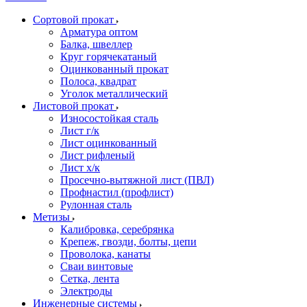
Сортовой прокат
Арматура оптом
Балка, швеллер
Круг горячекатаный
Оцинкованный прокат
Полоса, квадрат
Уголок металлический
Листовой прокат
Износостойкая сталь
Лист г/к
Лист оцинкованный
Лист рифленый
Лист х/к
Просечно-вытяжной лист (ПВЛ)
Профнастил (профлист)
Рулонная сталь
Метизы
Калибровка, серебрянка
Крепеж, гвозди, болты, цепи
Проволока, канаты
Сваи винтовые
Сетка, лента
Электроды
Инженерные системы