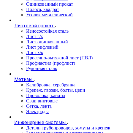
Оцинкованный прокат
Полоса, квадрат
Уголок металлический
Листовой прокат
Износостойкая сталь
Лист г/к
Лист оцинкованный
Лист рифленый
Лист х/к
Просечно-вытяжной лист (ПВЛ)
Профнастил (профлист)
Рулонная сталь
Метизы
Калибровка, серебрянка
Крепеж, гвозди, болты, цепи
Проволока, канаты
Сваи винтовые
Сетка, лента
Электроды
Инженерные системы
Детали трубопроводов, хомуты и крепеж