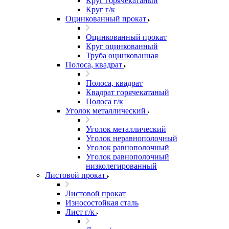
Круг горячекатаный
Круг г/к
Оцинкованный прокат
Оцинкованный прокат
Круг оцинкованный
Труба оцинкованная
Полоса, квадрат
Полоса, квадрат
Квадрат горячекатаный
Полоса г/к
Уголок металлический
Уголок металлический
Уголок неравнополочный
Уголок равнополочный
Уголок равнополочный
низколегированный
Листовой прокат
Листовой прокат
Износостойкая сталь
Лист г/к