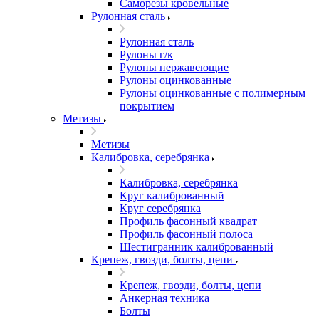
Саморезы кровельные
Рулонная сталь
Рулонная сталь
Рулоны г/к
Рулоны нержавеющие
Рулоны оцинкованные
Рулоны оцинкованные с полимерным
покрытием
Метизы
Метизы
Калибровка, серебрянка
Калибровка, серебрянка
Круг калиброванный
Круг серебрянка
Профиль фасонный квадрат
Профиль фасонный полоса
Шестигранник калиброванный
Крепеж, гвозди, болты, цепи
Крепеж, гвозди, болты, цепи
Анкерная техника
Болты