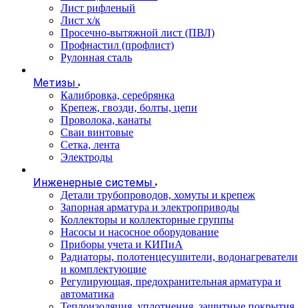
Лист рифленый
Лист х/к
Просечно-вытяжной лист (ПВЛ)
Профнастил (профлист)
Рулонная сталь
Метизы
Калибровка, серебрянка
Крепеж, гвозди, болты, цепи
Проволока, канаты
Сваи винтовые
Сетка, лента
Электроды
Инженерные системы
Детали трубопроводов, хомуты и крепеж
Запорная арматура и электроприводы
Коллекторы и коллекторные группы
Насосы и насосное оборудование
Приборы учета и КИПиА
Радиаторы, полотенцесушители, водонагреватели
и комплектующие
Регулирующая, предохранительная арматура и
автоматика
Теплоизоляция, уплотнения, защитные покрытия