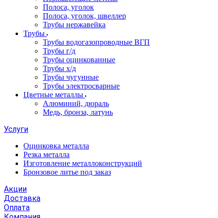
Полоса, уголок
Полоса, уголок, швеллер
Трубы нержавейка
Трубы
Трубы водогазопроводные ВГП
Трубы г/д
Трубы оцинкованные
Трубы х/д
Трубы чугунные
Трубы электросварные
Цветные металлы
Алюминий, дюраль
Медь, бронза, латунь
Услуги
Оцинковка металла
Резка металла
Изготовление металлоконструкций
Бронзовое литье под заказ
Акции
Доставка
Оплата
Компания