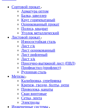
Сортовой прокат
Арматура оптом
Балка, швеллер
Круг горячекатаный
Оцинкованный прокат
Полоса, квадрат
Уголок металлический
Листовой прокат
Износостойкая сталь
Лист г/к
Лист оцинкованный
Лист рифленый
Лист х/к
Просечно-вытяжной лист (ПВЛ)
Профнастил (профлист)
Рулонная сталь
Метизы
Калибровка, серебрянка
Крепеж, гвозди, болты, цепи
Проволока, канаты
Сваи винтовые
Сетка, лента
Электроды
Инженерные системы