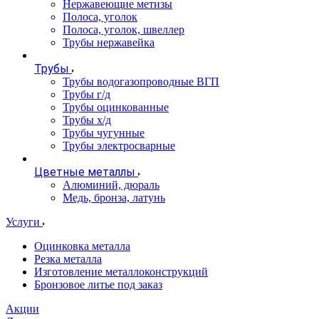
Нержавеющие метизы
Полоса, уголок
Полоса, уголок, швеллер
Трубы нержавейка
Трубы
Трубы водогазопроводные ВГП
Трубы г/д
Трубы оцинкованные
Трубы х/д
Трубы чугунные
Трубы электросварные
Цветные металлы
Алюминий, дюраль
Медь, бронза, латунь
Услуги
Оцинковка металла
Резка металла
Изготовление металлоконструкций
Бронзовое литье под заказ
Акции