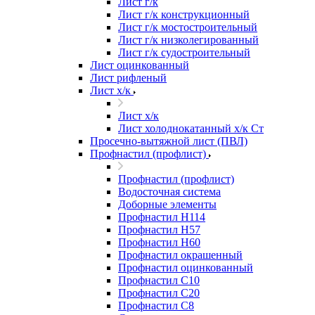
Лист г/к
Лист г/к конструкционный
Лист г/к мостостроительный
Лист г/к низколегированный
Лист г/к судостроительный
Лист оцинкованный
Лист рифленый
Лист х/к
Лист х/к
Лист холоднокатанный х/к Ст
Просечно-вытяжной лист (ПВЛ)
Профнастил (профлист)
Профнастил (профлист)
Водосточная система
Доборные элементы
Профнастил Н114
Профнастил Н57
Профнастил Н60
Профнастил окрашенный
Профнастил оцинкованный
Профнастил С10
Профнастил С20
Профнастил С8