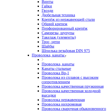
Винты
Гайки
Гвозди
Дюбельная техника
Крепёж из нержавеющей стали
Общий крепеж
Перфорированный крепёж
Саморезы, шурупы
Такелаж (элементы)
Трос, цепи
Шайбы
Шпилька резьбовая DIN 975
Проволока, канаты
Проволока, канаты
Канаты стальные
Проволока Вр-1
Проволока из сплавов с высоким
сопротивлением
Проволока качественная пружинная
Проволока качественная холодной
высадки
Проволока нержавеющая
Проволока нихромовая
Проволока сварочная обыкновенного