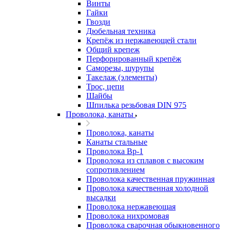
Винты
Гайки
Гвозди
Дюбельная техника
Крепёж из нержавеющей стали
Общий крепеж
Перфорированный крепёж
Саморезы, шурупы
Такелаж (элементы)
Трос, цепи
Шайбы
Шпилька резьбовая DIN 975
Проволока, канаты
Проволока, канаты
Канаты стальные
Проволока Вр-1
Проволока из сплавов с высоким
сопротивлением
Проволока качественная пружинная
Проволока качественная холодной
высадки
Проволока нержавеющая
Проволока нихромовая
Проволока сварочная обыкновенного