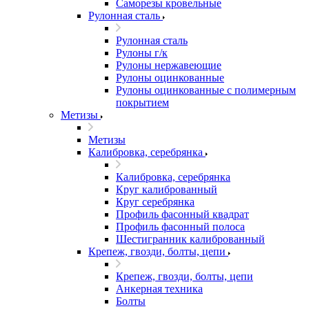
Саморезы кровельные
Рулонная сталь
Рулонная сталь
Рулоны г/к
Рулоны нержавеющие
Рулоны оцинкованные
Рулоны оцинкованные с полимерным
покрытием
Метизы
Метизы
Калибровка, серебрянка
Калибровка, серебрянка
Круг калиброванный
Круг серебрянка
Профиль фасонный квадрат
Профиль фасонный полоса
Шестигранник калиброванный
Крепеж, гвозди, болты, цепи
Крепеж, гвозди, болты, цепи
Анкерная техника
Болты