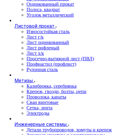
Оцинкованный прокат
Полоса, квадрат
Уголок металлический
Листовой прокат
Износостойкая сталь
Лист г/к
Лист оцинкованный
Лист рифленый
Лист х/к
Просечно-вытяжной лист (ПВЛ)
Профнастил (профлист)
Рулонная сталь
Метизы
Калибровка, серебрянка
Крепеж, гвозди, болты, цепи
Проволока, канаты
Сваи винтовые
Сетка, лента
Электроды
Инженерные системы
Детали трубопроводов, хомуты и крепеж