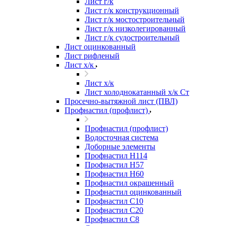
Лист г/к
Лист г/к конструкционный
Лист г/к мостостроительный
Лист г/к низколегированный
Лист г/к судостроительный
Лист оцинкованный
Лист рифленый
Лист х/к
Лист х/к
Лист холоднокатанный х/к Ст
Просечно-вытяжной лист (ПВЛ)
Профнастил (профлист)
Профнастил (профлист)
Водосточная система
Доборные элементы
Профнастил Н114
Профнастил Н57
Профнастил Н60
Профнастил окрашенный
Профнастил оцинкованный
Профнастил С10
Профнастил С20
Профнастил С8