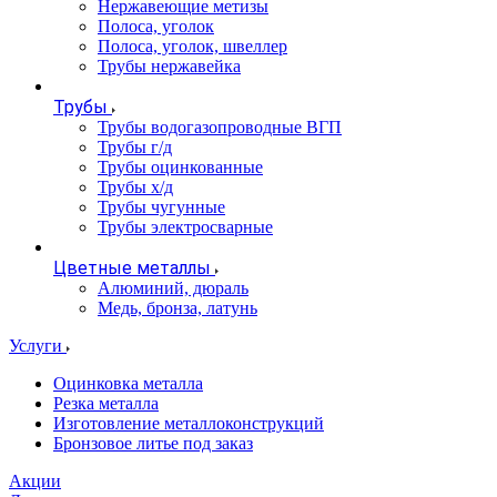
Нержавеющие метизы
Полоса, уголок
Полоса, уголок, швеллер
Трубы нержавейка
Трубы
Трубы водогазопроводные ВГП
Трубы г/д
Трубы оцинкованные
Трубы х/д
Трубы чугунные
Трубы электросварные
Цветные металлы
Алюминий, дюраль
Медь, бронза, латунь
Услуги
Оцинковка металла
Резка металла
Изготовление металлоконструкций
Бронзовое литье под заказ
Акции