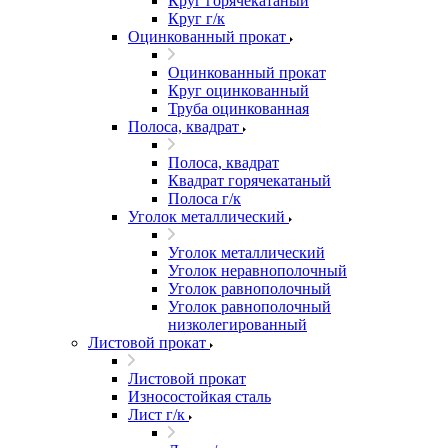
Круг горячекатаный
Круг г/к
Оцинкованный прокат
Оцинкованный прокат
Круг оцинкованный
Труба оцинкованная
Полоса, квадрат
Полоса, квадрат
Квадрат горячекатаный
Полоса г/к
Уголок металлический
Уголок металлический
Уголок неравнополочный
Уголок равнополочный
Уголок равнополочный
низколегированный
Листовой прокат
Листовой прокат
Износостойкая сталь
Лист г/к