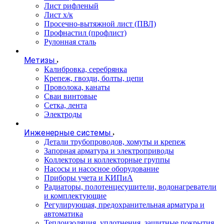
Лист рифленый
Лист х/к
Просечно-вытяжной лист (ПВЛ)
Профнастил (профлист)
Рулонная сталь
Метизы
Калибровка, серебрянка
Крепеж, гвозди, болты, цепи
Проволока, канаты
Сваи винтовые
Сетка, лента
Электроды
Инженерные системы
Детали трубопроводов, хомуты и крепеж
Запорная арматура и электроприводы
Коллекторы и коллекторные группы
Насосы и насосное оборудование
Приборы учета и КИПиА
Радиаторы, полотенцесушители, водонагреватели
и комплектующие
Регулирующая, предохранительная арматура и
автоматика
Теплоизоляция, уплотнения, защитные покрытия