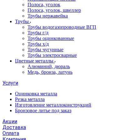
Полоса, уголок
Полоса, уголок, швеллер
Трубы нержавейка
Трубы
Трубы водогазопроводные ВГП
Трубы г/д
Трубы оцинкованные
Трубы х/д
Трубы чугунные
Трубы электросварные
Цветные металлы
Алюминий, дюраль
Медь, бронза, латунь
Услуги
Оцинковка металла
Резка металла
Изготовление металлоконструкций
Бронзовое литье под заказ
Акции
Доставка
Оплата
Компания