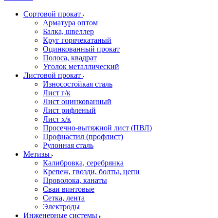
Сортовой прокат
Арматура оптом
Балка, швеллер
Круг горячекатаный
Оцинкованный прокат
Полоса, квадрат
Уголок металлический
Листовой прокат
Износостойкая сталь
Лист г/к
Лист оцинкованный
Лист рифленый
Лист х/к
Просечно-вытяжной лист (ПВЛ)
Профнастил (профлист)
Рулонная сталь
Метизы
Калибровка, серебрянка
Крепеж, гвозди, болты, цепи
Проволока, канаты
Сваи винтовые
Сетка, лента
Электроды
Инженерные системы