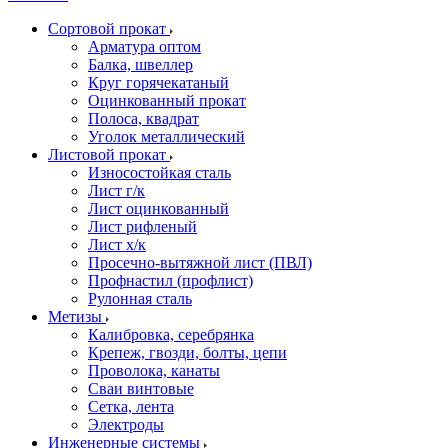
Сортовой прокат
Арматура оптом
Балка, швеллер
Круг горячекатаный
Оцинкованный прокат
Полоса, квадрат
Уголок металлический
Листовой прокат
Износостойкая сталь
Лист г/к
Лист оцинкованный
Лист рифленый
Лист х/к
Просечно-вытяжной лист (ПВЛ)
Профнастил (профлист)
Рулонная сталь
Метизы
Калибровка, серебрянка
Крепеж, гвозди, болты, цепи
Проволока, канаты
Сваи винтовые
Сетка, лента
Электроды
Инженерные системы