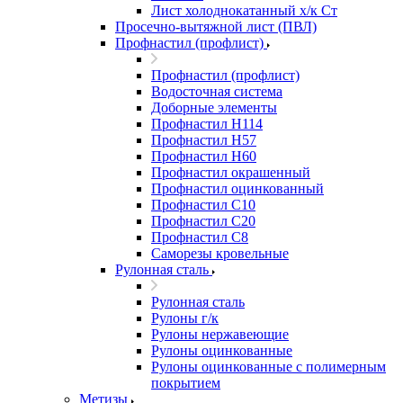
Лист холоднокатанный х/к Ст
Просечно-вытяжной лист (ПВЛ)
Профнастил (профлист)
Профнастил (профлист)
Водосточная система
Доборные элементы
Профнастил Н114
Профнастил Н57
Профнастил Н60
Профнастил окрашенный
Профнастил оцинкованный
Профнастил С10
Профнастил С20
Профнастил С8
Саморезы кровельные
Рулонная сталь
Рулонная сталь
Рулоны г/к
Рулоны нержавеющие
Рулоны оцинкованные
Рулоны оцинкованные с полимерным
покрытием
Метизы