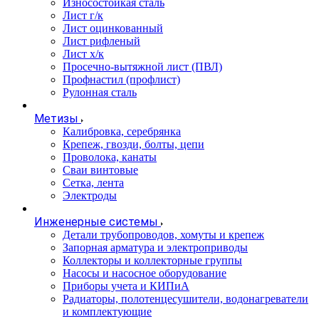
Износостойкая сталь
Лист г/к
Лист оцинкованный
Лист рифленый
Лист х/к
Просечно-вытяжной лист (ПВЛ)
Профнастил (профлист)
Рулонная сталь
Метизы
Калибровка, серебрянка
Крепеж, гвозди, болты, цепи
Проволока, канаты
Сваи винтовые
Сетка, лента
Электроды
Инженерные системы
Детали трубопроводов, хомуты и крепеж
Запорная арматура и электроприводы
Коллекторы и коллекторные группы
Насосы и насосное оборудование
Приборы учета и КИПиА
Радиаторы, полотенцесушители, водонагреватели
и комплектующие