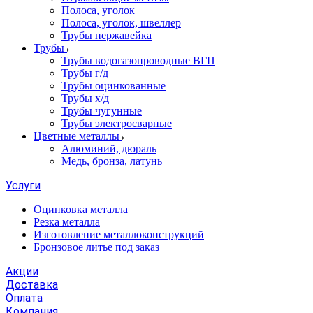
Полоса, уголок
Полоса, уголок, швеллер
Трубы нержавейка
Трубы
Трубы водогазопроводные ВГП
Трубы г/д
Трубы оцинкованные
Трубы х/д
Трубы чугунные
Трубы электросварные
Цветные металлы
Алюминий, дюраль
Медь, бронза, латунь
Услуги
Оцинковка металла
Резка металла
Изготовление металлоконструкций
Бронзовое литье под заказ
Акции
Доставка
Оплата
Компания