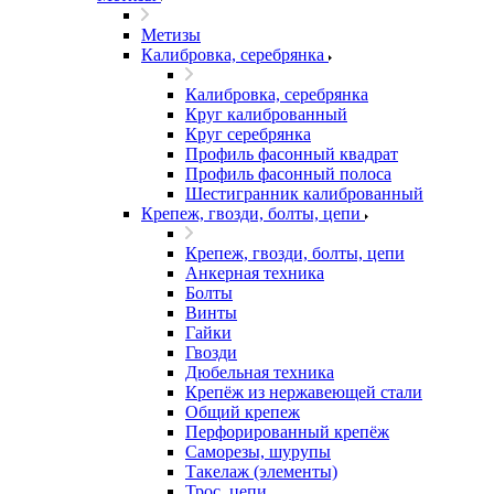
Метизы
Калибровка, серебрянка
Калибровка, серебрянка
Круг калиброванный
Круг серебрянка
Профиль фасонный квадрат
Профиль фасонный полоса
Шестигранник калиброванный
Крепеж, гвозди, болты, цепи
Крепеж, гвозди, болты, цепи
Анкерная техника
Болты
Винты
Гайки
Гвозди
Дюбельная техника
Крепёж из нержавеющей стали
Общий крепеж
Перфорированный крепёж
Саморезы, шурупы
Такелаж (элементы)
Трос, цепи