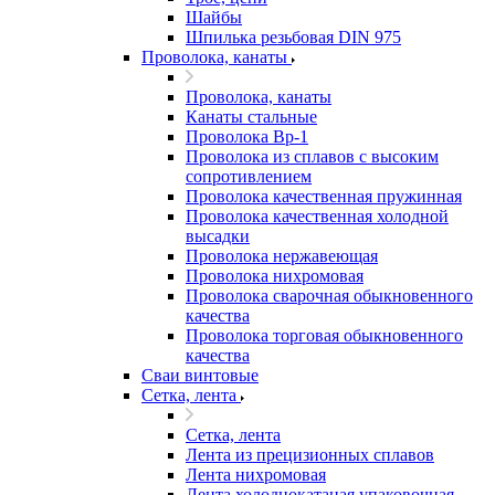
Шайбы
Шпилька резьбовая DIN 975
Проволока, канаты
Проволока, канаты
Канаты стальные
Проволока Вр-1
Проволока из сплавов с высоким
сопротивлением
Проволока качественная пружинная
Проволока качественная холодной
высадки
Проволока нержавеющая
Проволока нихромовая
Проволока сварочная обыкновенного
качества
Проволока торговая обыкновенного
качества
Сваи винтовые
Сетка, лента
Сетка, лента
Лента из прецизионных сплавов
Лента нихромовая
Лента холоднокатаная упаковочная