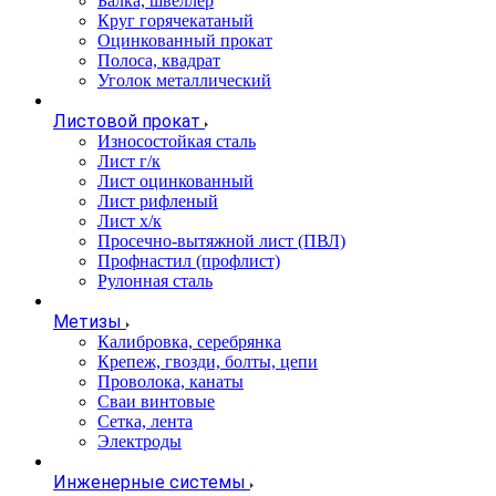
Балка, швеллер
Круг горячекатаный
Оцинкованный прокат
Полоса, квадрат
Уголок металлический
Листовой прокат
Износостойкая сталь
Лист г/к
Лист оцинкованный
Лист рифленый
Лист х/к
Просечно-вытяжной лист (ПВЛ)
Профнастил (профлист)
Рулонная сталь
Метизы
Калибровка, серебрянка
Крепеж, гвозди, болты, цепи
Проволока, канаты
Сваи винтовые
Сетка, лента
Электроды
Инженерные системы