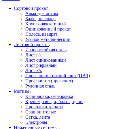
Сортовой прокат
Арматура оптом
Балка, швеллер
Круг горячекатаный
Оцинкованный прокат
Полоса, квадрат
Уголок металлический
Листовой прокат
Износостойкая сталь
Лист г/к
Лист оцинкованный
Лист рифленый
Лист х/к
Просечно-вытяжной лист (ПВЛ)
Профнастил (профлист)
Рулонная сталь
Метизы
Калибровка, серебрянка
Крепеж, гвозди, болты, цепи
Проволока, канаты
Сваи винтовые
Сетка, лента
Электроды
Инженерные системы