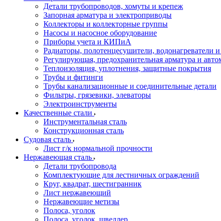
Детали трубопроводов, хомуты и крепеж
Запорная арматура и электроприводы
Коллекторы и коллекторные группы
Насосы и насосное оборудование
Приборы учета и КИПиА
Радиаторы, полотенцесушители, водонагреватели 
Регулирующая, предохранительная арматура и авто
Теплоизоляция, уплотнения, защитные покрытия
Трубы и фитинги
Трубы канализационные и соединительные детали
Фильтры, грязевики, элеваторы
Электроинструменты
Качественные стали
Инструментальная сталь
Конструкционная сталь
Судовая сталь
Лист г/к нормальной прочности
Нержавеющая сталь
Детали трубопровода
Комплектующие для лестничных ограждений
Круг, квадрат, шестигранник
Лист нержавеющий
Нержавеющие метизы
Полоса, уголок
Полоса, уголок, швеллер