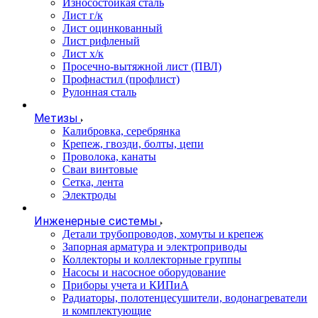
Износостойкая сталь
Лист г/к
Лист оцинкованный
Лист рифленый
Лист х/к
Просечно-вытяжной лист (ПВЛ)
Профнастил (профлист)
Рулонная сталь
Метизы
Калибровка, серебрянка
Крепеж, гвозди, болты, цепи
Проволока, канаты
Сваи винтовые
Сетка, лента
Электроды
Инженерные системы
Детали трубопроводов, хомуты и крепеж
Запорная арматура и электроприводы
Коллекторы и коллекторные группы
Насосы и насосное оборудование
Приборы учета и КИПиА
Радиаторы, полотенцесушители, водонагреватели
и комплектующие