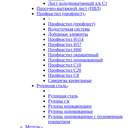
Лист холоднокатанный х/к Ст
Просечно-вытяжной лист (ПВЛ)
Профнастил (профлист)
Профнастил (профлист)
Водосточная система
Доборные элементы
Профнастил Н114
Профнастил Н57
Профнастил Н60
Профнастил окрашенный
Профнастил оцинкованный
Профнастил С10
Профнастил С20
Профнастил С8
Саморезы кровельные
Рулонная сталь
Рулонная сталь
Рулоны г/к
Рулоны нержавеющие
Рулоны оцинкованные
Рулоны оцинкованные с полимерным
покрытием
Метизы