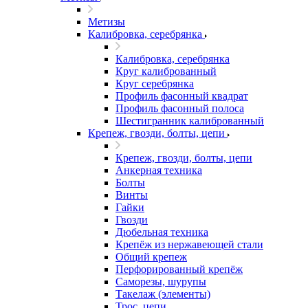
Метизы
Калибровка, серебрянка
Калибровка, серебрянка
Круг калиброванный
Круг серебрянка
Профиль фасонный квадрат
Профиль фасонный полоса
Шестигранник калиброванный
Крепеж, гвозди, болты, цепи
Крепеж, гвозди, болты, цепи
Анкерная техника
Болты
Винты
Гайки
Гвозди
Дюбельная техника
Крепёж из нержавеющей стали
Общий крепеж
Перфорированный крепёж
Саморезы, шурупы
Такелаж (элементы)
Трос, цепи