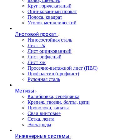
Балка, швеллер
Круг горячекатаный
Оцинкованный прокат
Полоса, квадрат
Уголок металлический
Листовой прокат
Износостойкая сталь
Лист г/к
Лист оцинкованный
Лист рифленый
Лист х/к
Просечно-вытяжной лист (ПВЛ)
Профнастил (профлист)
Рулонная сталь
Метизы
Калибровка, серебрянка
Крепеж, гвозди, болты, цепи
Проволока, канаты
Сваи винтовые
Сетка, лента
Электроды
Инженерные системы