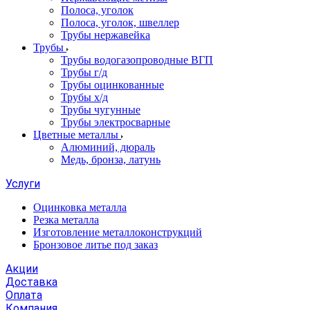
Полоса, уголок
Полоса, уголок, швеллер
Трубы нержавейка
Трубы
Трубы водогазопроводные ВГП
Трубы г/д
Трубы оцинкованные
Трубы х/д
Трубы чугунные
Трубы электросварные
Цветные металлы
Алюминий, дюраль
Медь, бронза, латунь
Услуги
Оцинковка металла
Резка металла
Изготовление металлоконструкций
Бронзовое литье под заказ
Акции
Доставка
Оплата
Компания