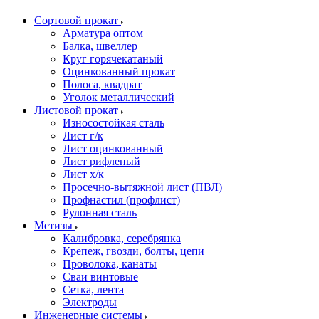
Сортовой прокат
Арматура оптом
Балка, швеллер
Круг горячекатаный
Оцинкованный прокат
Полоса, квадрат
Уголок металлический
Листовой прокат
Износостойкая сталь
Лист г/к
Лист оцинкованный
Лист рифленый
Лист х/к
Просечно-вытяжной лист (ПВЛ)
Профнастил (профлист)
Рулонная сталь
Метизы
Калибровка, серебрянка
Крепеж, гвозди, болты, цепи
Проволока, канаты
Сваи винтовые
Сетка, лента
Электроды
Инженерные системы