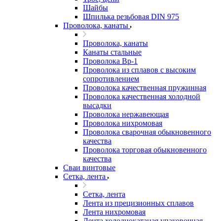
Шайбы
Шпилька резьбовая DIN 975
Проволока, канаты
Проволока, канаты
Канаты стальные
Проволока Вр-1
Проволока из сплавов с высоким
сопротивлением
Проволока качественная пружинная
Проволока качественная холодной
высадки
Проволока нержавеющая
Проволока нихромовая
Проволока сварочная обыкновенного
качества
Проволока торговая обыкновенного
качества
Сваи винтовые
Сетка, лента
Сетка, лента
Лента из прецизионных сплавов
Лента нихромовая
Лента холоднокатаная упаковочная