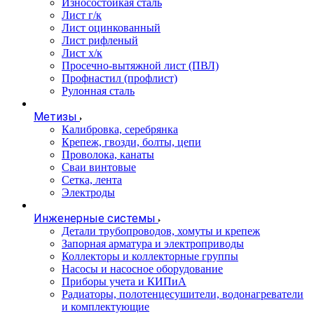
Износостойкая сталь
Лист г/к
Лист оцинкованный
Лист рифленый
Лист х/к
Просечно-вытяжной лист (ПВЛ)
Профнастил (профлист)
Рулонная сталь
Метизы
Калибровка, серебрянка
Крепеж, гвозди, болты, цепи
Проволока, канаты
Сваи винтовые
Сетка, лента
Электроды
Инженерные системы
Детали трубопроводов, хомуты и крепеж
Запорная арматура и электроприводы
Коллекторы и коллекторные группы
Насосы и насосное оборудование
Приборы учета и КИПиА
Радиаторы, полотенцесушители, водонагреватели
и комплектующие