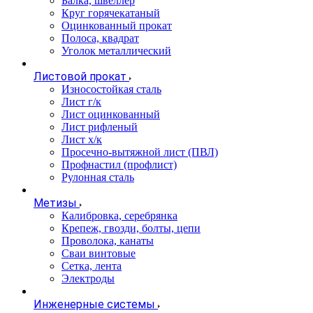
Балка, швеллер
Круг горячекатаный
Оцинкованный прокат
Полоса, квадрат
Уголок металлический
Листовой прокат
Износостойкая сталь
Лист г/к
Лист оцинкованный
Лист рифленый
Лист х/к
Просечно-вытяжной лист (ПВЛ)
Профнастил (профлист)
Рулонная сталь
Метизы
Калибровка, серебрянка
Крепеж, гвозди, болты, цепи
Проволока, канаты
Сваи винтовые
Сетка, лента
Электроды
Инженерные системы