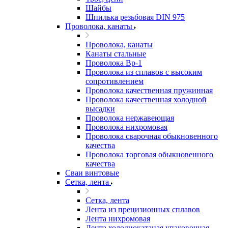
Шайбы
Шпилька резьбовая DIN 975
Проволока, канаты
Проволока, канаты
Канаты стальные
Проволока Вр-1
Проволока из сплавов с высоким
сопротивлением
Проволока качественная пружинная
Проволока качественная холодной
высадки
Проволока нержавеющая
Проволока нихромовая
Проволока сварочная обыкновенного
качества
Проволока торговая обыкновенного
качества
Сваи винтовые
Сетка, лента
Сетка, лента
Лента из прецизионных сплавов
Лента нихромовая
Лента холоднокатаная упаковочная