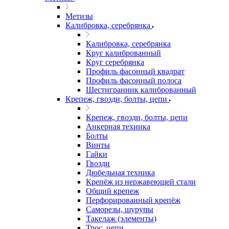
Метизы
Калибровка, серебрянка
Калибровка, серебрянка
Круг калиброванный
Круг серебрянка
Профиль фасонный квадрат
Профиль фасонный полоса
Шестигранник калиброванный
Крепеж, гвозди, болты, цепи
Крепеж, гвозди, болты, цепи
Анкерная техника
Болты
Винты
Гайки
Гвозди
Дюбельная техника
Крепёж из нержавеющей стали
Общий крепеж
Перфорированный крепёж
Саморезы, шурупы
Такелаж (элементы)
Трос, цепи