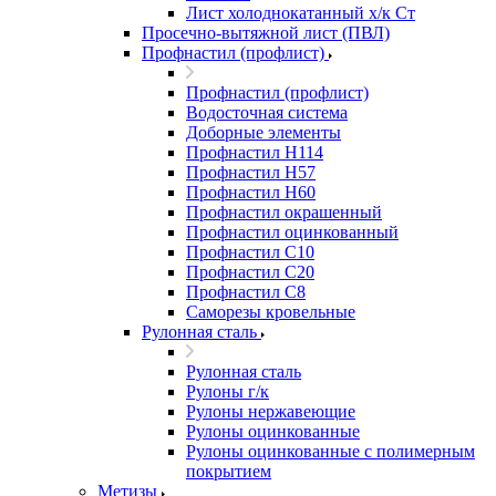
Лист холоднокатанный х/к Ст
Просечно-вытяжной лист (ПВЛ)
Профнастил (профлист)
Профнастил (профлист)
Водосточная система
Доборные элементы
Профнастил Н114
Профнастил Н57
Профнастил Н60
Профнастил окрашенный
Профнастил оцинкованный
Профнастил С10
Профнастил С20
Профнастил С8
Саморезы кровельные
Рулонная сталь
Рулонная сталь
Рулоны г/к
Рулоны нержавеющие
Рулоны оцинкованные
Рулоны оцинкованные с полимерным
покрытием
Метизы