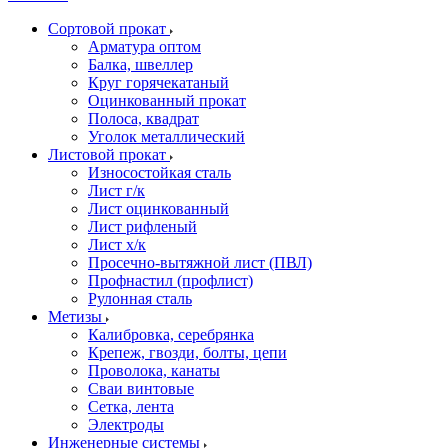
Сортовой прокат
Арматура оптом
Балка, швеллер
Круг горячекатаный
Оцинкованный прокат
Полоса, квадрат
Уголок металлический
Листовой прокат
Износостойкая сталь
Лист г/к
Лист оцинкованный
Лист рифленый
Лист х/к
Просечно-вытяжной лист (ПВЛ)
Профнастил (профлист)
Рулонная сталь
Метизы
Калибровка, серебрянка
Крепеж, гвозди, болты, цепи
Проволока, канаты
Сваи винтовые
Сетка, лента
Электроды
Инженерные системы