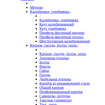
Метизы
Калибровка, серебрянка
Калибровка, серебрянка
Круг калиброванный
Круг серебрянка
Профиль фасонный квадрат
Профиль фасонный полоса
Шестигранник калиброванный
Крепеж, гвозди, болты, цепи
Крепеж, гвозди, болты, цепи
Анкерная техника
Болты
Винты
Гайки
Гвозди
Дюбельная техника
Крепёж из нержавеющей стали
Общий крепеж
Перфорированный крепёж
Саморезы, шурупы
Такелаж (элементы)
Трос, цепи