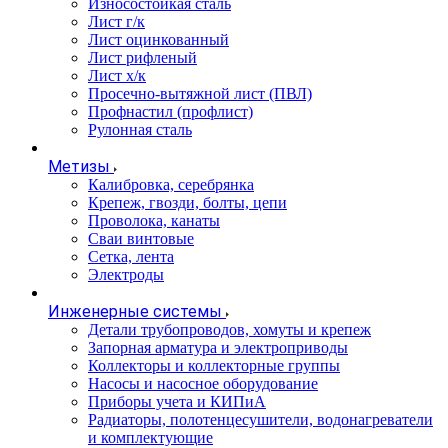
Износостойкая сталь
Лист г/к
Лист оцинкованный
Лист рифленый
Лист х/к
Просечно-вытяжной лист (ПВЛ)
Профнастил (профлист)
Рулонная сталь
Метизы
Калибровка, серебрянка
Крепеж, гвозди, болты, цепи
Проволока, канаты
Сваи винтовые
Сетка, лента
Электроды
Инженерные системы
Детали трубопроводов, хомуты и крепеж
Запорная арматура и электроприводы
Коллекторы и коллекторные группы
Насосы и насосное оборудование
Приборы учета и КИПиА
Радиаторы, полотенцесушители, водонагреватели
и комплектующие