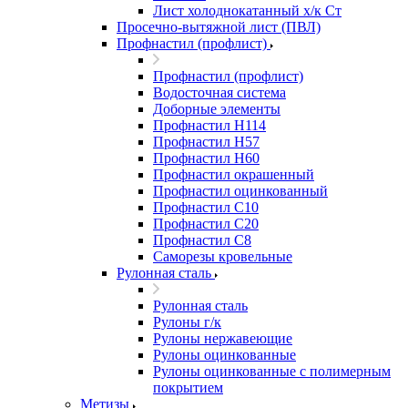
Лист холоднокатанный х/к Ст
Просечно-вытяжной лист (ПВЛ)
Профнастил (профлист)
Профнастил (профлист)
Водосточная система
Доборные элементы
Профнастил Н114
Профнастил Н57
Профнастил Н60
Профнастил окрашенный
Профнастил оцинкованный
Профнастил С10
Профнастил С20
Профнастил С8
Саморезы кровельные
Рулонная сталь
Рулонная сталь
Рулоны г/к
Рулоны нержавеющие
Рулоны оцинкованные
Рулоны оцинкованные с полимерным
покрытием
Метизы