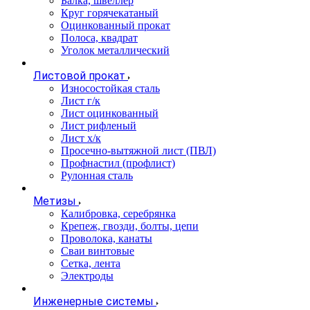
Балка, швеллер
Круг горячекатаный
Оцинкованный прокат
Полоса, квадрат
Уголок металлический
Листовой прокат
Износостойкая сталь
Лист г/к
Лист оцинкованный
Лист рифленый
Лист х/к
Просечно-вытяжной лист (ПВЛ)
Профнастил (профлист)
Рулонная сталь
Метизы
Калибровка, серебрянка
Крепеж, гвозди, болты, цепи
Проволока, канаты
Сваи винтовые
Сетка, лента
Электроды
Инженерные системы