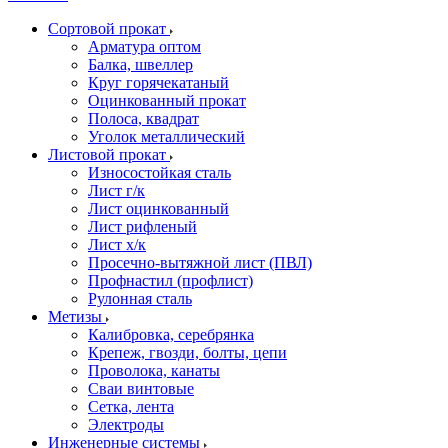
Сортовой прокат
Арматура оптом
Балка, швеллер
Круг горячекатаный
Оцинкованный прокат
Полоса, квадрат
Уголок металлический
Листовой прокат
Износостойкая сталь
Лист г/к
Лист оцинкованный
Лист рифленый
Лист х/к
Просечно-вытяжной лист (ПВЛ)
Профнастил (профлист)
Рулонная сталь
Метизы
Калибровка, серебрянка
Крепеж, гвозди, болты, цепи
Проволока, канаты
Сваи винтовые
Сетка, лента
Электроды
Инженерные системы