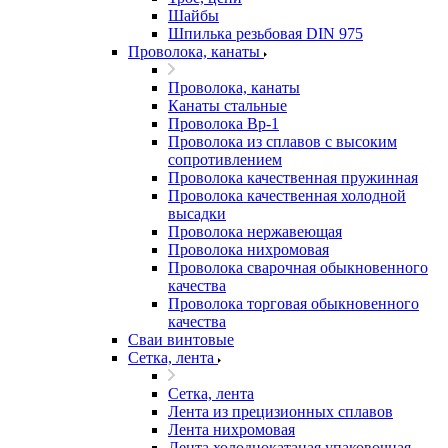
Шайбы
Шпилька резьбовая DIN 975
Проволока, канаты
Проволока, канаты
Канаты стальные
Проволока Вр-1
Проволока из сплавов с высоким
сопротивлением
Проволока качественная пружинная
Проволока качественная холодной
высадки
Проволока нержавеющая
Проволока нихромовая
Проволока сварочная обыкновенного
качества
Проволока торговая обыкновенного
качества
Сваи винтовые
Сетка, лента
Сетка, лента
Лента из прецизионных сплавов
Лента нихромовая
Лента холоднокатаная упаковочная