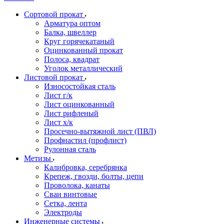
Сортовой прокат
Арматура оптом
Балка, швеллер
Круг горячекатаный
Оцинкованный прокат
Полоса, квадрат
Уголок металлический
Листовой прокат
Износостойкая сталь
Лист г/к
Лист оцинкованный
Лист рифленый
Лист х/к
Просечно-вытяжной лист (ПВЛ)
Профнастил (профлист)
Рулонная сталь
Метизы
Калибровка, серебрянка
Крепеж, гвозди, болты, цепи
Проволока, канаты
Сваи винтовые
Сетка, лента
Электроды
Инженерные системы