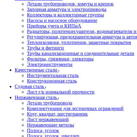
Детали трубопроводов, хомуты и крепеж
Запорная арматура и электроприводы
Коллекторы и коллекторные группы
Насосы и насосное оборудование
Приборы учета и КИПиА
Радиаторы, полотенцесушители, водонагреватели 
Регулирующая, предохранительная арматура и авто
Теплоизоляция, уплотнения, защитные покрытия
Трубы и фитинги
Трубы канализационные и соединительные детали
Фильтры, грязевики, элеваторы
Электроинструменты
Качественные стали
Инструментальная сталь
Конструкционная сталь
Судовая сталь
Лист г/к нормальной прочности
Нержавеющая сталь
Детали трубопровода
Комплектующие для лестничных ограждений
Круг, квадрат, шестигранник
Лист нержавеющий
Нержавеющие метизы
Полоса, уголок
Полоса, уголок, швеллер