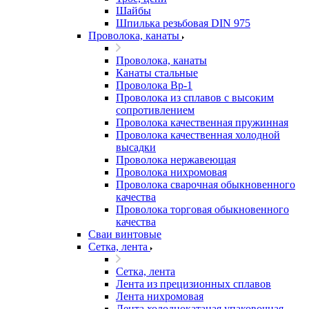
Шайбы
Шпилька резьбовая DIN 975
Проволока, канаты
Проволока, канаты
Канаты стальные
Проволока Вр-1
Проволока из сплавов с высоким
сопротивлением
Проволока качественная пружинная
Проволока качественная холодной
высадки
Проволока нержавеющая
Проволока нихромовая
Проволока сварочная обыкновенного
качества
Проволока торговая обыкновенного
качества
Сваи винтовые
Сетка, лента
Сетка, лента
Лента из прецизионных сплавов
Лента нихромовая
Лента холоднокатаная упаковочная