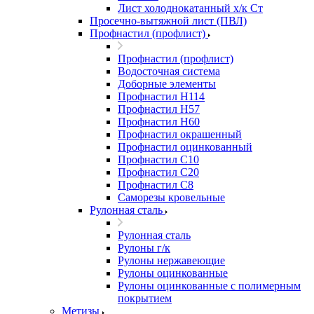
Лист холоднокатанный х/к Ст
Просечно-вытяжной лист (ПВЛ)
Профнастил (профлист)
Профнастил (профлист)
Водосточная система
Доборные элементы
Профнастил Н114
Профнастил Н57
Профнастил Н60
Профнастил окрашенный
Профнастил оцинкованный
Профнастил С10
Профнастил С20
Профнастил С8
Саморезы кровельные
Рулонная сталь
Рулонная сталь
Рулоны г/к
Рулоны нержавеющие
Рулоны оцинкованные
Рулоны оцинкованные с полимерным
покрытием
Метизы