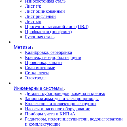
Износостойкая сталь
Лист г/к
Лист оцинкованный
Лист рифленый
Лист х/к
Просечно-вытяжной лист (ПВЛ)
Профнастил (профлист)
Рулонная сталь
Метизы
Калибровка, серебрянка
Крепеж, гвозди, болты, цепи
Проволока, канаты
Сваи винтовые
Сетка, лента
Электроды
Инженерные системы
Детали трубопроводов, хомуты и крепеж
Запорная арматура и электроприводы
Коллекторы и коллекторные группы
Насосы и насосное оборудование
Приборы учета и КИПиА
Радиаторы, полотенцесушители, водонагреватели
и комплектующие