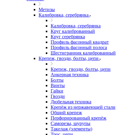
Метизы
Калибровка, серебрянка
Калибровка, серебрянка
Круг калиброванный
Круг серебрянка
Профиль фасонный квадрат
Профиль фасонный полоса
Шестигранник калиброванный
Крепеж, гвозди, болты, цепи
Крепеж, гвозди, болты, цепи
Анкерная техника
Болты
Винты
Гайки
Гвозди
Дюбельная техника
Крепёж из нержавеющей стали
Общий крепеж
Перфорированный крепёж
Саморезы, шурупы
Такелаж (элементы)
Трос, цепи