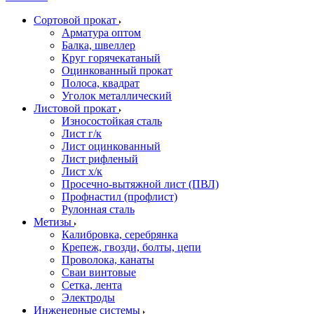
Сортовой прокат
Арматура оптом
Балка, швеллер
Круг горячекатаный
Оцинкованный прокат
Полоса, квадрат
Уголок металлический
Листовой прокат
Износостойкая сталь
Лист г/к
Лист оцинкованный
Лист рифленый
Лист х/к
Просечно-вытяжной лист (ПВЛ)
Профнастил (профлист)
Рулонная сталь
Метизы
Калибровка, серебрянка
Крепеж, гвозди, болты, цепи
Проволока, канаты
Сваи винтовые
Сетка, лента
Электроды
Инженерные системы