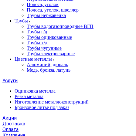
Полоса, уголок
Полоса, уголок, швеллер
Трубы нержавейка
Трубы
Трубы водогазопроводные ВГП
Трубы г/д
Трубы оцинкованные
Трубы х/д
Трубы чугунные
Трубы электросварные
Цветные металлы
Алюминий, дюраль
Медь, бронза, латунь
Услуги
Оцинковка металла
Резка металла
Изготовление металлоконструкций
Бронзовое литье под заказ
Акции
Доставка
Оплата
Компания