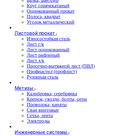
Балка, швеллер
Круг горячекатаный
Оцинкованный прокат
Полоса, квадрат
Уголок металлический
Листовой прокат
Износостойкая сталь
Лист г/к
Лист оцинкованный
Лист рифленый
Лист х/к
Просечно-вытяжной лист (ПВЛ)
Профнастил (профлист)
Рулонная сталь
Метизы
Калибровка, серебрянка
Крепеж, гвозди, болты, цепи
Проволока, канаты
Сваи винтовые
Сетка, лента
Электроды
Инженерные системы