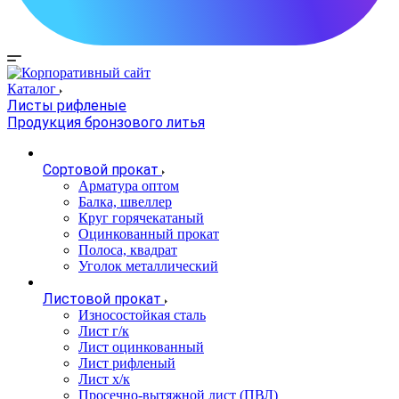
Каталог
Листы рифленые
Продукция бронзового литья
Сортовой прокат
Арматура оптом
Балка, швеллер
Круг горячекатаный
Оцинкованный прокат
Полоса, квадрат
Уголок металлический
Листовой прокат
Износостойкая сталь
Лист г/к
Лист оцинкованный
Лист рифленый
Лист х/к
Просечно-вытяжной лист (ПВЛ)