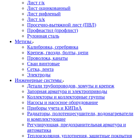
Лист г/к
Лист оцинкованный
Лист рифленый
Лист х/к
Просечно-вытяжной лист (ПВЛ)
Профнастил (профлист)
Рулонная сталь
Метизы
Калибровка, серебрянка
Крепеж, гвозди, болты, цепи
Проволока, канаты
Сваи винтовые
Сетка, лента
Электроды
Инженерные системы
Детали трубопроводов, хомуты и крепеж
Запорная арматура и электроприводы
Коллекторы и коллекторные группы
Насосы и насосное оборудование
Приборы учета и КИПиА
Радиаторы, полотенцесушители, водонагреватели
и комплектующие
Регулирующая, предохранительная арматура и
автоматика
Теплоизоляция, уплотнения, защитные покрытия