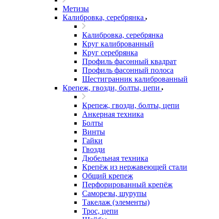
Метизы
Калибровка, серебрянка
Калибровка, серебрянка
Круг калиброванный
Круг серебрянка
Профиль фасонный квадрат
Профиль фасонный полоса
Шестигранник калиброванный
Крепеж, гвозди, болты, цепи
Крепеж, гвозди, болты, цепи
Анкерная техника
Болты
Винты
Гайки
Гвозди
Дюбельная техника
Крепёж из нержавеющей стали
Общий крепеж
Перфорированный крепёж
Саморезы, шурупы
Такелаж (элементы)
Трос, цепи