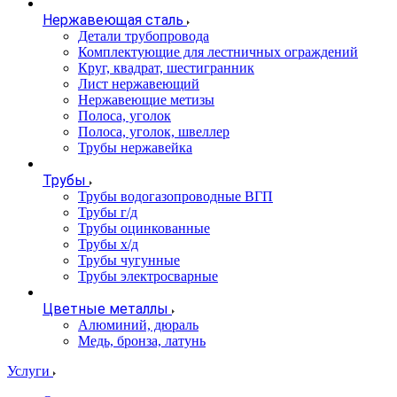
Нержавеющая сталь
Детали трубопровода
Комплектующие для лестничных ограждений
Круг, квадрат, шестигранник
Лист нержавеющий
Нержавеющие метизы
Полоса, уголок
Полоса, уголок, швеллер
Трубы нержавейка
Трубы
Трубы водогазопроводные ВГП
Трубы г/д
Трубы оцинкованные
Трубы х/д
Трубы чугунные
Трубы электросварные
Цветные металлы
Алюминий, дюраль
Медь, бронза, латунь
Услуги