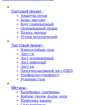
Сортовой прокат
Арматура оптом
Балка, швеллер
Круг горячекатаный
Оцинкованный прокат
Полоса, квадрат
Уголок металлический
Листовой прокат
Износостойкая сталь
Лист г/к
Лист оцинкованный
Лист рифленый
Лист х/к
Просечно-вытяжной лист (ПВЛ)
Профнастил (профлист)
Рулонная сталь
Метизы
Калибровка, серебрянка
Крепеж, гвозди, болты, цепи
Проволока, канаты
Сваи винтовые