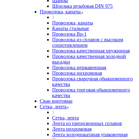
Шайбы
Шпилька резьбовая DIN 975
Проволока, канаты
Проволока, канаты
Канаты стальные
Проволока Вр-1
Проволока из сплавов с высоким
сопротивлением
Проволока качественная пружинная
Проволока качественная холодной
высадки
Проволока нержавеющая
Проволока нихромовая
Проволока сварочная обыкновенного
качества
Проволока торговая обыкновенного
качества
Сваи винтовые
Сетка, лента
Сетка, лента
Лента из прецизионных сплавов
Лента нихромовая
Лента холоднокатаная упаковочная