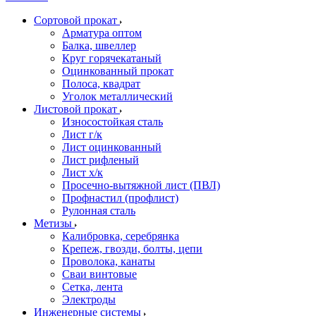
Сортовой прокат
Арматура оптом
Балка, швеллер
Круг горячекатаный
Оцинкованный прокат
Полоса, квадрат
Уголок металлический
Листовой прокат
Износостойкая сталь
Лист г/к
Лист оцинкованный
Лист рифленый
Лист х/к
Просечно-вытяжной лист (ПВЛ)
Профнастил (профлист)
Рулонная сталь
Метизы
Калибровка, серебрянка
Крепеж, гвозди, болты, цепи
Проволока, канаты
Сваи винтовые
Сетка, лента
Электроды
Инженерные системы