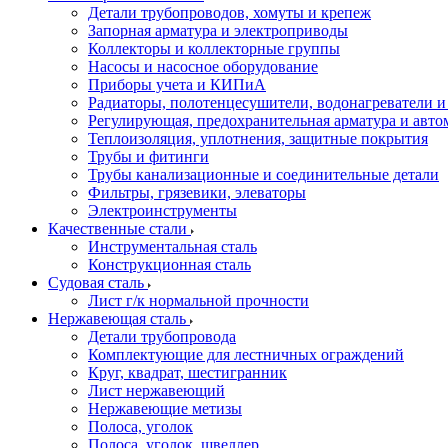
Детали трубопроводов, хомуты и крепеж
Запорная арматура и электроприводы
Коллекторы и коллекторные группы
Насосы и насосное оборудование
Приборы учета и КИПиА
Радиаторы, полотенцесушители, водонагреватели 
Регулирующая, предохранительная арматура и авто
Теплоизоляция, уплотнения, защитные покрытия
Трубы и фитинги
Трубы канализационные и соединительные детали
Фильтры, грязевики, элеваторы
Электроинструменты
Качественные стали
Инструментальная сталь
Конструкционная сталь
Судовая сталь
Лист г/к нормальной прочности
Нержавеющая сталь
Детали трубопровода
Комплектующие для лестничных ограждений
Круг, квадрат, шестигранник
Лист нержавеющий
Нержавеющие метизы
Полоса, уголок
Полоса, уголок, швеллер