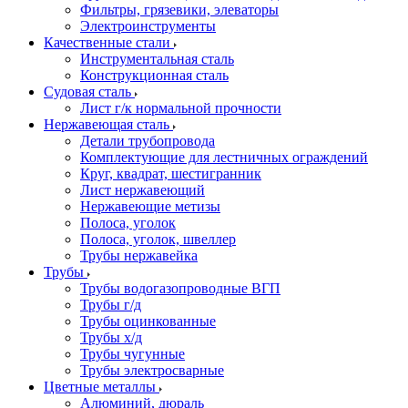
Фильтры, грязевики, элеваторы
Электроинструменты
Качественные стали
Инструментальная сталь
Конструкционная сталь
Судовая сталь
Лист г/к нормальной прочности
Нержавеющая сталь
Детали трубопровода
Комплектующие для лестничных ограждений
Круг, квадрат, шестигранник
Лист нержавеющий
Нержавеющие метизы
Полоса, уголок
Полоса, уголок, швеллер
Трубы нержавейка
Трубы
Трубы водогазопроводные ВГП
Трубы г/д
Трубы оцинкованные
Трубы х/д
Трубы чугунные
Трубы электросварные
Цветные металлы
Алюминий, дюраль