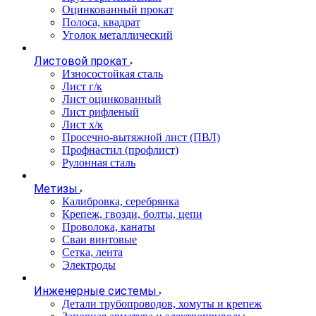
Оцинкованный прокат
Полоса, квадрат
Уголок металлический
Листовой прокат
Износостойкая сталь
Лист г/к
Лист оцинкованный
Лист рифленый
Лист х/к
Просечно-вытяжной лист (ПВЛ)
Профнастил (профлист)
Рулонная сталь
Метизы
Калибровка, серебрянка
Крепеж, гвозди, болты, цепи
Проволока, канаты
Сваи винтовые
Сетка, лента
Электроды
Инженерные системы
Детали трубопроводов, хомуты и крепеж