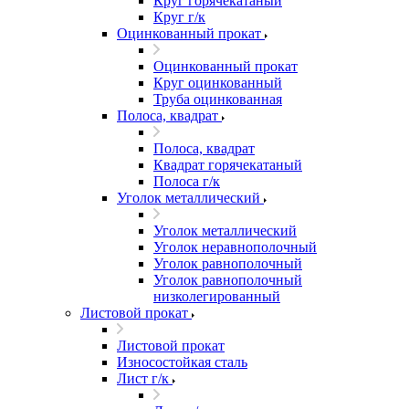
Круг горячекатаный
Круг г/к
Оцинкованный прокат
Оцинкованный прокат
Круг оцинкованный
Труба оцинкованная
Полоса, квадрат
Полоса, квадрат
Квадрат горячекатаный
Полоса г/к
Уголок металлический
Уголок металлический
Уголок неравнополочный
Уголок равнополочный
Уголок равнополочный
низколегированный
Листовой прокат
Листовой прокат
Износостойкая сталь
Лист г/к