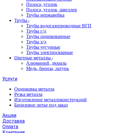
Полоса, уголок
Полоса, уголок, швеллер
Трубы нержавейка
Трубы
Трубы водогазопроводные ВГП
Трубы г/д
Трубы оцинкованные
Трубы х/д
Трубы чугунные
Трубы электросварные
Цветные металлы
Алюминий, дюраль
Медь, бронза, латунь
Услуги
Оцинковка металла
Резка металла
Изготовление металлоконструкций
Бронзовое литье под заказ
Акции
Доставка
Оплата
Компания