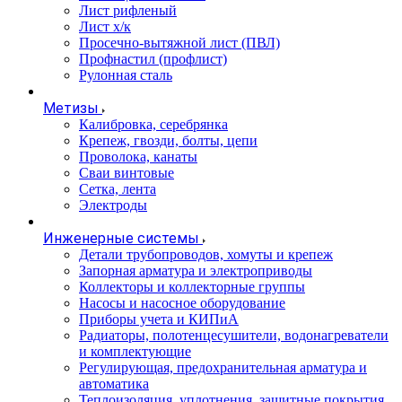
Лист рифленый
Лист х/к
Просечно-вытяжной лист (ПВЛ)
Профнастил (профлист)
Рулонная сталь
Метизы
Калибровка, серебрянка
Крепеж, гвозди, болты, цепи
Проволока, канаты
Сваи винтовые
Сетка, лента
Электроды
Инженерные системы
Детали трубопроводов, хомуты и крепеж
Запорная арматура и электроприводы
Коллекторы и коллекторные группы
Насосы и насосное оборудование
Приборы учета и КИПиА
Радиаторы, полотенцесушители, водонагреватели
и комплектующие
Регулирующая, предохранительная арматура и
автоматика
Теплоизоляция, уплотнения, защитные покрытия