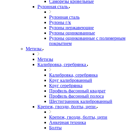
Саморезы кровельные
Рулонная сталь
Рулонная сталь
Рулоны г/к
Рулоны нержавеющие
Рулоны оцинкованные
Рулоны оцинкованные с полимерным
покрытием
Метизы
Метизы
Калибровка, серебрянка
Калибровка, серебрянка
Круг калиброванный
Круг серебрянка
Профиль фасонный квадрат
Профиль фасонный полоса
Шестигранник калиброванный
Крепеж, гвозди, болты, цепи
Крепеж, гвозди, болты, цепи
Анкерная техника
Болты