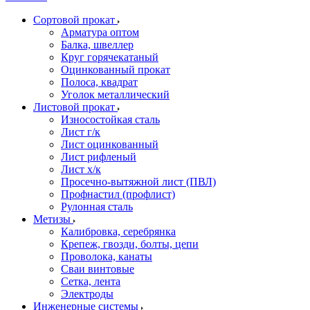
Сортовой прокат
Арматура оптом
Балка, швеллер
Круг горячекатаный
Оцинкованный прокат
Полоса, квадрат
Уголок металлический
Листовой прокат
Износостойкая сталь
Лист г/к
Лист оцинкованный
Лист рифленый
Лист х/к
Просечно-вытяжной лист (ПВЛ)
Профнастил (профлист)
Рулонная сталь
Метизы
Калибровка, серебрянка
Крепеж, гвозди, болты, цепи
Проволока, канаты
Сваи винтовые
Сетка, лента
Электроды
Инженерные системы