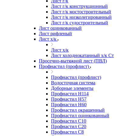
Лист г/к
Лист г/к конструкционный
Лист г/к мостостроительный
Лист г/к низколегированный
Лист г/к судостроительный
Лист оцинкованный
Лист рифленый
Лист х/к
Лист х/к
Лист холоднокатанный х/к Ст
Просечно-вытяжной лист (ПВЛ)
Профнастил (профлист)
Профнастил (профлист)
Водосточная система
Доборные элементы
Профнастил Н114
Профнастил Н57
Профнастил Н60
Профнастил окрашенный
Профнастил оцинкованный
Профнастил С10
Профнастил С20
Профнастил С8