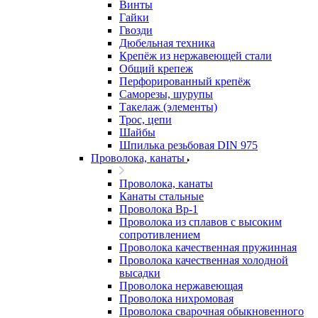
Винты
Гайки
Гвозди
Дюбельная техника
Крепёж из нержавеющей стали
Общий крепеж
Перфорированный крепёж
Саморезы, шурупы
Такелаж (элементы)
Трос, цепи
Шайбы
Шпилька резьбовая DIN 975
Проволока, канаты
Проволока, канаты
Канаты стальные
Проволока Вр-1
Проволока из сплавов с высоким
сопротивлением
Проволока качественная пружинная
Проволока качественная холодной
высадки
Проволока нержавеющая
Проволока нихромовая
Проволока сварочная обыкновенного