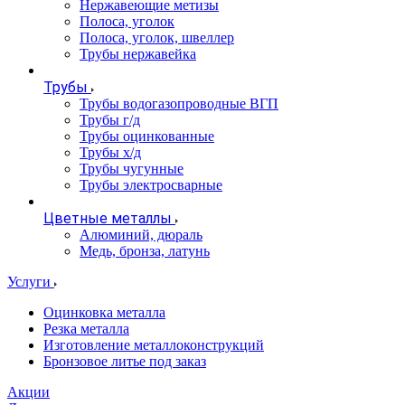
Нержавеющие метизы
Полоса, уголок
Полоса, уголок, швеллер
Трубы нержавейка
Трубы
Трубы водогазопроводные ВГП
Трубы г/д
Трубы оцинкованные
Трубы х/д
Трубы чугунные
Трубы электросварные
Цветные металлы
Алюминий, дюраль
Медь, бронза, латунь
Услуги
Оцинковка металла
Резка металла
Изготовление металлоконструкций
Бронзовое литье под заказ
Акции