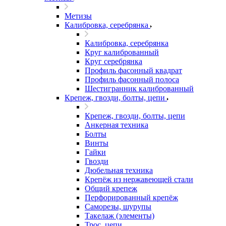
Метизы
Калибровка, серебрянка
Калибровка, серебрянка
Круг калиброванный
Круг серебрянка
Профиль фасонный квадрат
Профиль фасонный полоса
Шестигранник калиброванный
Крепеж, гвозди, болты, цепи
Крепеж, гвозди, болты, цепи
Анкерная техника
Болты
Винты
Гайки
Гвозди
Дюбельная техника
Крепёж из нержавеющей стали
Общий крепеж
Перфорированный крепёж
Саморезы, шурупы
Такелаж (элементы)
Трос, цепи