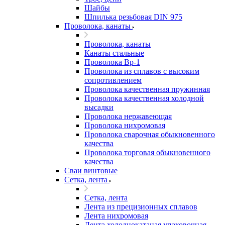
Шайбы
Шпилька резьбовая DIN 975
Проволока, канаты
Проволока, канаты
Канаты стальные
Проволока Вр-1
Проволока из сплавов с высоким
сопротивлением
Проволока качественная пружинная
Проволока качественная холодной
высадки
Проволока нержавеющая
Проволока нихромовая
Проволока сварочная обыкновенного
качества
Проволока торговая обыкновенного
качества
Сваи винтовые
Сетка, лента
Сетка, лента
Лента из прецизионных сплавов
Лента нихромовая
Лента холоднокатаная упаковочная