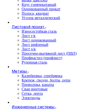
Балка, швеллер
Круг горячекатаный
Оцинкованный прокат
Полоса, квадрат
Уголок металлический
Листовой прокат
Износостойкая сталь
Лист г/к
Лист оцинкованный
Лист рифленый
Лист х/к
Просечно-вытяжной лист (ПВЛ)
Профнастил (профлист)
Рулонная сталь
Метизы
Калибровка, серебрянка
Крепеж, гвозди, болты, цепи
Проволока, канаты
Сваи винтовые
Сетка, лента
Электроды
Инженерные системы