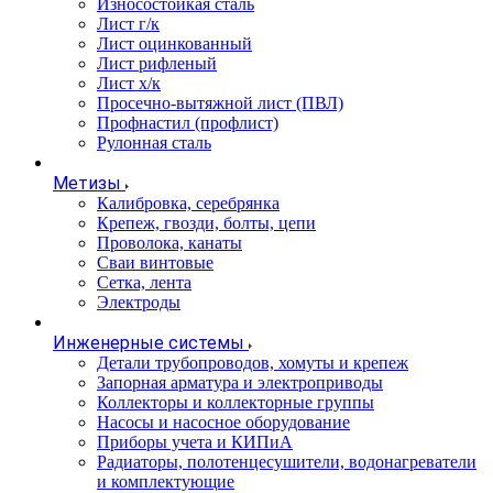
Износостойкая сталь
Лист г/к
Лист оцинкованный
Лист рифленый
Лист х/к
Просечно-вытяжной лист (ПВЛ)
Профнастил (профлист)
Рулонная сталь
Метизы
Калибровка, серебрянка
Крепеж, гвозди, болты, цепи
Проволока, канаты
Сваи винтовые
Сетка, лента
Электроды
Инженерные системы
Детали трубопроводов, хомуты и крепеж
Запорная арматура и электроприводы
Коллекторы и коллекторные группы
Насосы и насосное оборудование
Приборы учета и КИПиА
Радиаторы, полотенцесушители, водонагреватели
и комплектующие