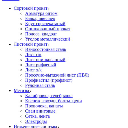
Сортовой прокат
Арматура оптом
Балка, швеллер
Круг горячекатаный
Оцинкованный прокат
Полоса, квадрат
Уголок металлический
Листовой прокат
Износостойкая сталь
Лист г/к
Лист оцинкованный
Лист рифленый
Лист х/к
Просечно-вытяжной лист (ПВЛ)
Профнастил (профлист)
Рулонная сталь
Метизы
Калибровка, серебрянка
Крепеж, гвозди, болты, цепи
Проволока, канаты
Сваи винтовые
Сетка, лента
Электроды
Инженерные системы