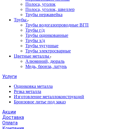
Полоса, уголок
Полоса, уголок, швеллер
Трубы нержавейка
Трубы
Трубы водогазопроводные ВГП
Трубы г/д
Трубы оцинкованные
Трубы х/д
Трубы чугунные
Трубы электросварные
Цветные металлы
Алюминий, дюраль
Медь, бронза, латунь
Услуги
Оцинковка металла
Резка металла
Изготовление металлоконструкций
Бронзовое литье под заказ
Акции
Доставка
Оплата
Компания