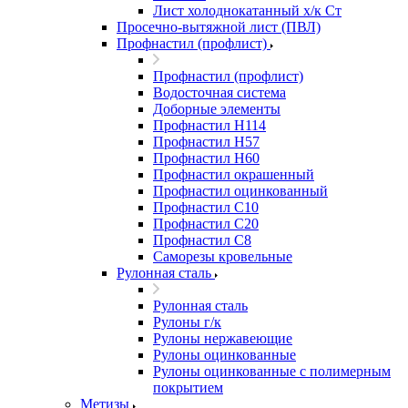
Лист холоднокатанный х/к Ст
Просечно-вытяжной лист (ПВЛ)
Профнастил (профлист)
Профнастил (профлист)
Водосточная система
Доборные элементы
Профнастил Н114
Профнастил Н57
Профнастил Н60
Профнастил окрашенный
Профнастил оцинкованный
Профнастил С10
Профнастил С20
Профнастил С8
Саморезы кровельные
Рулонная сталь
Рулонная сталь
Рулоны г/к
Рулоны нержавеющие
Рулоны оцинкованные
Рулоны оцинкованные с полимерным
покрытием
Метизы