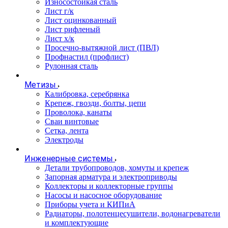
Износостойкая сталь
Лист г/к
Лист оцинкованный
Лист рифленый
Лист х/к
Просечно-вытяжной лист (ПВЛ)
Профнастил (профлист)
Рулонная сталь
Метизы
Калибровка, серебрянка
Крепеж, гвозди, болты, цепи
Проволока, канаты
Сваи винтовые
Сетка, лента
Электроды
Инженерные системы
Детали трубопроводов, хомуты и крепеж
Запорная арматура и электроприводы
Коллекторы и коллекторные группы
Насосы и насосное оборудование
Приборы учета и КИПиА
Радиаторы, полотенцесушители, водонагреватели
и комплектующие