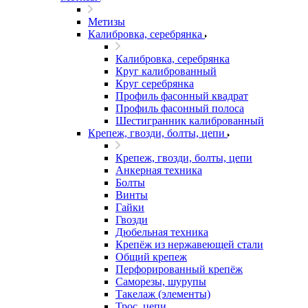
Метизы
Калибровка, серебрянка
Калибровка, серебрянка
Круг калиброванный
Круг серебрянка
Профиль фасонный квадрат
Профиль фасонный полоса
Шестигранник калиброванный
Крепеж, гвозди, болты, цепи
Крепеж, гвозди, болты, цепи
Анкерная техника
Болты
Винты
Гайки
Гвозди
Дюбельная техника
Крепёж из нержавеющей стали
Общий крепеж
Перфорированный крепёж
Саморезы, шурупы
Такелаж (элементы)
Трос, цепи