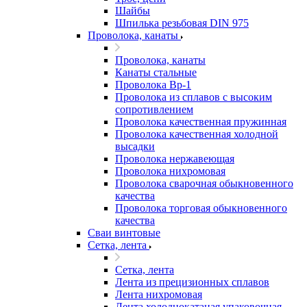
Шайбы
Шпилька резьбовая DIN 975
Проволока, канаты
Проволока, канаты
Канаты стальные
Проволока Вр-1
Проволока из сплавов с высоким
сопротивлением
Проволока качественная пружинная
Проволока качественная холодной
высадки
Проволока нержавеющая
Проволока нихромовая
Проволока сварочная обыкновенного
качества
Проволока торговая обыкновенного
качества
Сваи винтовые
Сетка, лента
Сетка, лента
Лента из прецизионных сплавов
Лента нихромовая
Лента холоднокатаная упаковочная