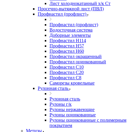
Лист холоднокатанный х/к Ст
Просечно-вытяжной лист (ПВЛ)
Профнастил (профлист)
Профнастил (профлист)
Водосточная система
Доборные элементы
Профнастил Н114
Профнастил Н57
Профнастил Н60
Профнастил окрашенный
Профнастил оцинкованный
Профнастил С10
Профнастил С20
Профнастил С8
Саморезы кровельные
Рулонная сталь
Рулонная сталь
Рулоны г/к
Рулоны нержавеющие
Рулоны оцинкованные
Рулоны оцинкованные с полимерным
покрытием
Метизы