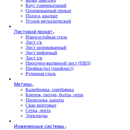
Балка, швеллер
Круг горячекатаный
Оцинкованный прокат
Полоса, квадрат
Уголок металлический
Листовой прокат
Износостойкая сталь
Лист г/к
Лист оцинкованный
Лист рифленый
Лист х/к
Просечно-вытяжной лист (ПВЛ)
Профнастил (профлист)
Рулонная сталь
Метизы
Калибровка, серебрянка
Крепеж, гвозди, болты, цепи
Проволока, канаты
Сваи винтовые
Сетка, лента
Электроды
Инженерные системы