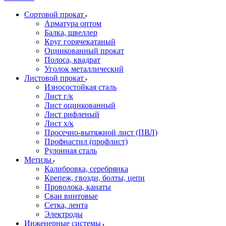
Сортовой прокат
Арматура оптом
Балка, швеллер
Круг горячекатаный
Оцинкованный прокат
Полоса, квадрат
Уголок металлический
Листовой прокат
Износостойкая сталь
Лист г/к
Лист оцинкованный
Лист рифленый
Лист х/к
Просечно-вытяжной лист (ПВЛ)
Профнастил (профлист)
Рулонная сталь
Метизы
Калибровка, серебрянка
Крепеж, гвозди, болты, цепи
Проволока, канаты
Сваи винтовые
Сетка, лента
Электроды
Инженерные системы