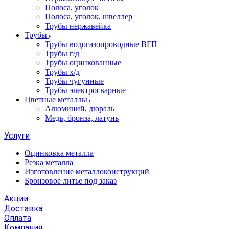
Полоса, уголок
Полоса, уголок, швеллер
Трубы нержавейка
Трубы
Трубы водогазопроводные ВГП
Трубы г/д
Трубы оцинкованные
Трубы х/д
Трубы чугунные
Трубы электросварные
Цветные металлы
Алюминий, дюраль
Медь, бронза, латунь
Услуги
Оцинковка металла
Резка металла
Изготовление металлоконструкций
Бронзовое литье под заказ
Акции
Доставка
Оплата
Компания