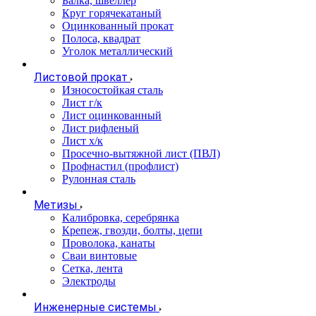
Балка, швеллер
Круг горячекатаный
Оцинкованный прокат
Полоса, квадрат
Уголок металлический
Листовой прокат
Износостойкая сталь
Лист г/к
Лист оцинкованный
Лист рифленый
Лист х/к
Просечно-вытяжной лист (ПВЛ)
Профнастил (профлист)
Рулонная сталь
Метизы
Калибровка, серебрянка
Крепеж, гвозди, болты, цепи
Проволока, канаты
Сваи винтовые
Сетка, лента
Электроды
Инженерные системы