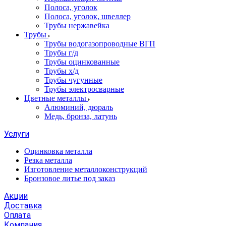
Полоса, уголок
Полоса, уголок, швеллер
Трубы нержавейка
Трубы
Трубы водогазопроводные ВГП
Трубы г/д
Трубы оцинкованные
Трубы х/д
Трубы чугунные
Трубы электросварные
Цветные металлы
Алюминий, дюраль
Медь, бронза, латунь
Услуги
Оцинковка металла
Резка металла
Изготовление металлоконструкций
Бронзовое литье под заказ
Акции
Доставка
Оплата
Компания