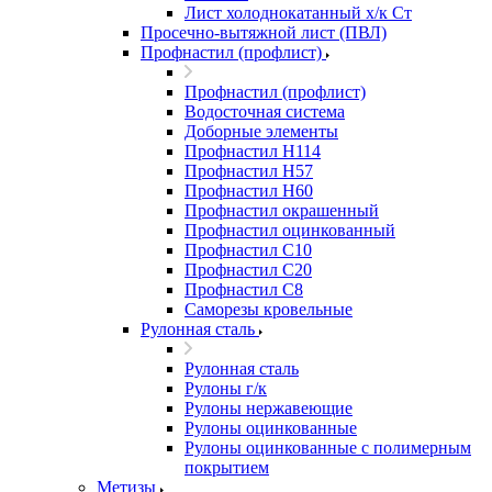
Лист холоднокатанный х/к Ст
Просечно-вытяжной лист (ПВЛ)
Профнастил (профлист)
Профнастил (профлист)
Водосточная система
Доборные элементы
Профнастил Н114
Профнастил Н57
Профнастил Н60
Профнастил окрашенный
Профнастил оцинкованный
Профнастил С10
Профнастил С20
Профнастил С8
Саморезы кровельные
Рулонная сталь
Рулонная сталь
Рулоны г/к
Рулоны нержавеющие
Рулоны оцинкованные
Рулоны оцинкованные с полимерным
покрытием
Метизы