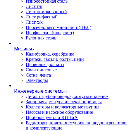
Износостойкая сталь
Лист г/к
Лист оцинкованный
Лист рифленый
Лист х/к
Просечно-вытяжной лист (ПВЛ)
Профнастил (профлист)
Рулонная сталь
Метизы
Калибровка, серебрянка
Крепеж, гвозди, болты, цепи
Проволока, канаты
Сваи винтовые
Сетка, лента
Электроды
Инженерные системы
Детали трубопроводов, хомуты и крепеж
Запорная арматура и электроприводы
Коллекторы и коллекторные группы
Насосы и насосное оборудование
Приборы учета и КИПиА
Радиаторы, полотенцесушители, водонагреватели
и комплектующие