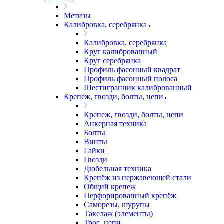
Метизы
Калибровка, серебрянка
Калибровка, серебрянка
Круг калиброванный
Круг серебрянка
Профиль фасонный квадрат
Профиль фасонный полоса
Шестигранник калиброванный
Крепеж, гвозди, болты, цепи
Крепеж, гвозди, болты, цепи
Анкерная техника
Болты
Винты
Гайки
Гвозди
Дюбельная техника
Крепёж из нержавеющей стали
Общий крепеж
Перфорированный крепёж
Саморезы, шурупы
Такелаж (элементы)
Трос, цепи