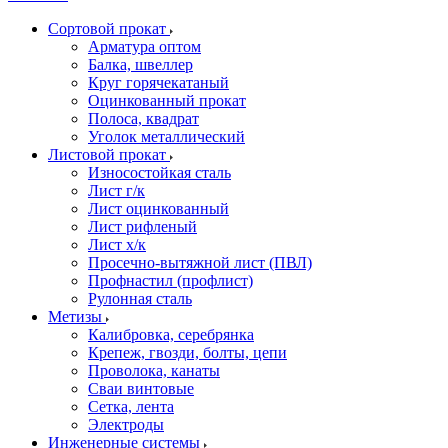
Сортовой прокат
Арматура оптом
Балка, швеллер
Круг горячекатаный
Оцинкованный прокат
Полоса, квадрат
Уголок металлический
Листовой прокат
Износостойкая сталь
Лист г/к
Лист оцинкованный
Лист рифленый
Лист х/к
Просечно-вытяжной лист (ПВЛ)
Профнастил (профлист)
Рулонная сталь
Метизы
Калибровка, серебрянка
Крепеж, гвозди, болты, цепи
Проволока, канаты
Сваи винтовые
Сетка, лента
Электроды
Инженерные системы