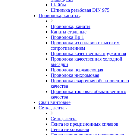
Шайбы
Шпилька резьбовая DIN 975
Проволока, канаты
Проволока, канаты
Канаты стальные
Проволока Вр-1
Проволока из сплавов с высоким
сопротивлением
Проволока качественная пружинная
Проволока качественная холодной
высадки
Проволока нержавеющая
Проволока нихромовая
Проволока сварочная обыкновенного
качества
Проволока торговая обыкновенного
качества
Сваи винтовые
Сетка, лента
Сетка, лента
Лента из прецизионных сплавов
Лента нихромовая
Лента холоднокатаная упаковочная