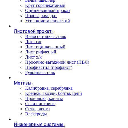
Балка, швеллер
Круг горячекатаный
Оцинкованный прокат
Полоса, квадрат
Уголок металлический
Листовой прокат
Износостойкая сталь
Лист г/к
Лист оцинкованный
Лист рифленый
Лист х/к
Просечно-вытяжной лист (ПВЛ)
Профнастил (профлист)
Рулонная сталь
Метизы
Калибровка, серебрянка
Крепеж, гвозди, болты, цепи
Проволока, канаты
Сваи винтовые
Сетка, лента
Электроды
Инженерные системы