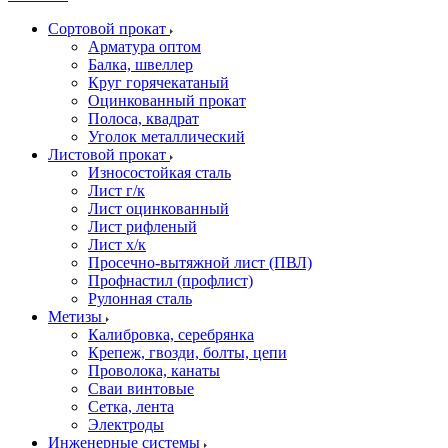
Сортовой прокат
Арматура оптом
Балка, швеллер
Круг горячекатаный
Оцинкованный прокат
Полоса, квадрат
Уголок металлический
Листовой прокат
Износостойкая сталь
Лист г/к
Лист оцинкованный
Лист рифленый
Лист х/к
Просечно-вытяжной лист (ПВЛ)
Профнастил (профлист)
Рулонная сталь
Метизы
Калибровка, серебрянка
Крепеж, гвозди, болты, цепи
Проволока, канаты
Сваи винтовые
Сетка, лента
Электроды
Инженерные системы