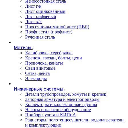
Износостойкая сталь
Лист г/к
Лист оцинкованный
Лист рифленый
Лист х/к
Просечно-вытяжной лист (ПВЛ)
Профнастил (профлист)
Рулонная сталь
Метизы
Калибровка, серебрянка
Крепеж, гвозди, болты, цепи
Проволока, канаты
Сваи винтовые
Сетка, лента
Электроды
Инженерные системы
Детали трубопроводов, хомуты и крепеж
Запорная арматура и электроприводы
Коллекторы и коллекторные группы
Насосы и насосное оборудование
Приборы учета и КИПиА
Радиаторы, полотенцесушители, водонагреватели
и комплектующие