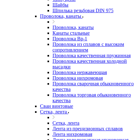
Шайбы
Шпилька резьбовая DIN 975
Проволока, канаты
Проволока, канаты
Канаты стальные
Проволока Вр-1
Проволока из сплавов с высоким
сопротивлением
Проволока качественная пружинная
Проволока качественная холодной
высадки
Проволока нержавеющая
Проволока нихромовая
Проволока сварочная обыкновенного
качества
Проволока торговая обыкновенного
качества
Сваи винтовые
Сетка, лента
Сетка, лента
Лента из прецизионных сплавов
Лента нихромовая
Лента холоднокатаная упаковочная