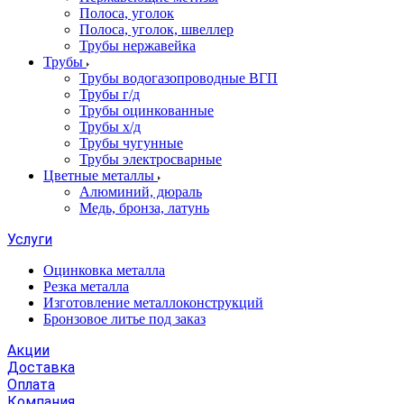
Полоса, уголок
Полоса, уголок, швеллер
Трубы нержавейка
Трубы
Трубы водогазопроводные ВГП
Трубы г/д
Трубы оцинкованные
Трубы х/д
Трубы чугунные
Трубы электросварные
Цветные металлы
Алюминий, дюраль
Медь, бронза, латунь
Услуги
Оцинковка металла
Резка металла
Изготовление металлоконструкций
Бронзовое литье под заказ
Акции
Доставка
Оплата
Компания