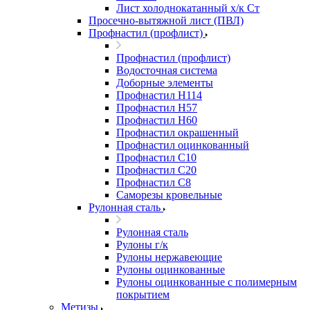
Лист холоднокатанный х/к Ст
Просечно-вытяжной лист (ПВЛ)
Профнастил (профлист)
Профнастил (профлист)
Водосточная система
Доборные элементы
Профнастил Н114
Профнастил Н57
Профнастил Н60
Профнастил окрашенный
Профнастил оцинкованный
Профнастил С10
Профнастил С20
Профнастил С8
Саморезы кровельные
Рулонная сталь
Рулонная сталь
Рулоны г/к
Рулоны нержавеющие
Рулоны оцинкованные
Рулоны оцинкованные с полимерным
покрытием
Метизы