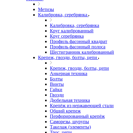
Метизы
Калибровка, серебрянка
Калибровка, серебрянка
Круг калиброванный
Круг серебрянка
Профиль фасонный квадрат
Профиль фасонный полоса
Шестигранник калиброванный
Крепеж, гвозди, болты, цепи
Крепеж, гвозди, болты, цепи
Анкерная техника
Болты
Винты
Гайки
Гвозди
Дюбельная техника
Крепёж из нержавеющей стали
Общий крепеж
Перфорированный крепёж
Саморезы, шурупы
Такелаж (элементы)
Трос, цепи