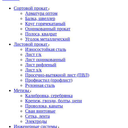
Сортовой прокат
Арматура оптом
Балка, швеллер
Круг горячекатаный
Оцинкованный прокат
Полоса, квадрат
Уголок металлический
Листовой прокат
Износостойкая сталь
Лист г/к
Лист оцинкованный
Лист рифленый
Лист х/к
Просечно-вытяжной лист (ПВЛ)
Профнастил (профлист)
Рулонная сталь
Метизы
Калибровка, серебрянка
Крепеж, гвозди, болты, цепи
Проволока, канаты
Сваи винтовые
Сетка, лента
Электроды
Инженерные системы