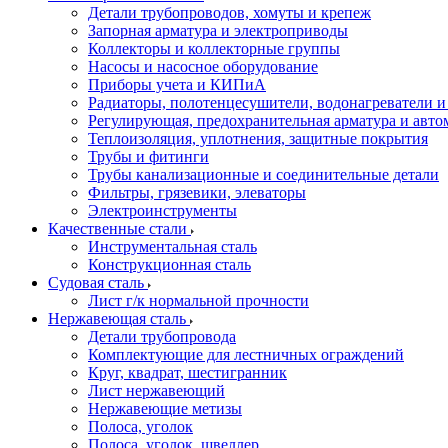
Детали трубопроводов, хомуты и крепеж
Запорная арматура и электроприводы
Коллекторы и коллекторные группы
Насосы и насосное оборудование
Приборы учета и КИПиА
Радиаторы, полотенцесушители, водонагреватели 
Регулирующая, предохранительная арматура и авто
Теплоизоляция, уплотнения, защитные покрытия
Трубы и фитинги
Трубы канализационные и соединительные детали
Фильтры, грязевики, элеваторы
Электроинструменты
Качественные стали
Инструментальная сталь
Конструкционная сталь
Судовая сталь
Лист г/к нормальной прочности
Нержавеющая сталь
Детали трубопровода
Комплектующие для лестничных ограждений
Круг, квадрат, шестигранник
Лист нержавеющий
Нержавеющие метизы
Полоса, уголок
Полоса, уголок, швеллер