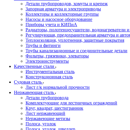
Детали трубопроводов, хомуты и крепеж
Запорная арматура и электроприводы
Коллекторы и коллекторные группы
Насосы и насосное оборудование
Приборы учета и КИПиА
Радиаторы, полотенцесушители, водонагреватели 
Регулирующая, предохранительная арматура и авто
Теплоизоляция, уплотнения, защитные покрытия
Трубы и фитинги
Трубы канализационные и соединительные детали
Фильтры, грязевики, элеваторы
Электроинструменты
Качественные стали
Инструментальная сталь
Конструкционная сталь
Судовая сталь
Лист г/к нормальной прочности
Нержавеющая сталь
Детали трубопровода
Комплектующие для лестничных ограждений
Круг, квадрат, шестигранник
Лист нержавеющий
Нержавеющие метизы
Полоса, уголок
Полоса, уголок, швеллер