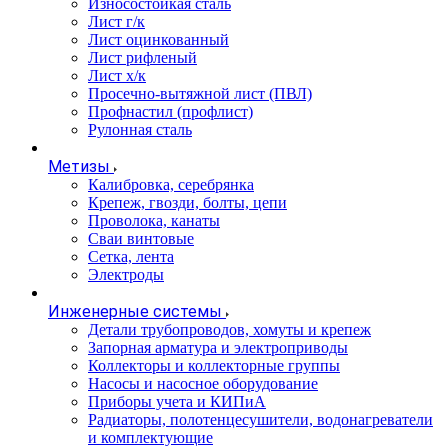
Износостойкая сталь
Лист г/к
Лист оцинкованный
Лист рифленый
Лист х/к
Просечно-вытяжной лист (ПВЛ)
Профнастил (профлист)
Рулонная сталь
Метизы
Калибровка, серебрянка
Крепеж, гвозди, болты, цепи
Проволока, канаты
Сваи винтовые
Сетка, лента
Электроды
Инженерные системы
Детали трубопроводов, хомуты и крепеж
Запорная арматура и электроприводы
Коллекторы и коллекторные группы
Насосы и насосное оборудование
Приборы учета и КИПиА
Радиаторы, полотенцесушители, водонагреватели
и комплектующие