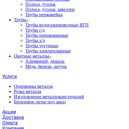
Полоса, уголок
Полоса, уголок, швеллер
Трубы нержавейка
Трубы
Трубы водогазопроводные ВГП
Трубы г/д
Трубы оцинкованные
Трубы х/д
Трубы чугунные
Трубы электросварные
Цветные металлы
Алюминий, дюраль
Медь, бронза, латунь
Услуги
Оцинковка металла
Резка металла
Изготовление металлоконструкций
Бронзовое литье под заказ
Акции
Доставка
Оплата
Компания