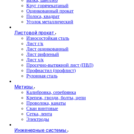
Балка, швеллер
Круг горячекатаный
Оцинкованный прокат
Полоса, квадрат
Уголок металлический
Листовой прокат
Износостойкая сталь
Лист г/к
Лист оцинкованный
Лист рифленый
Лист х/к
Просечно-вытяжной лист (ПВЛ)
Профнастил (профлист)
Рулонная сталь
Метизы
Калибровка, серебрянка
Крепеж, гвозди, болты, цепи
Проволока, канаты
Сваи винтовые
Сетка, лента
Электроды
Инженерные системы