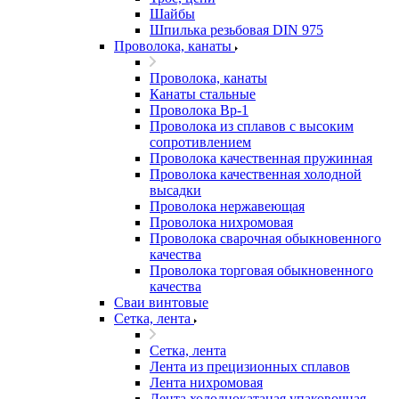
Шайбы
Шпилька резьбовая DIN 975
Проволока, канаты
Проволока, канаты
Канаты стальные
Проволока Вр-1
Проволока из сплавов с высоким
сопротивлением
Проволока качественная пружинная
Проволока качественная холодной
высадки
Проволока нержавеющая
Проволока нихромовая
Проволока сварочная обыкновенного
качества
Проволока торговая обыкновенного
качества
Сваи винтовые
Сетка, лента
Сетка, лента
Лента из прецизионных сплавов
Лента нихромовая
Лента холоднокатаная упаковочная