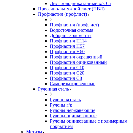
Лист холоднокатанный х/к Ст
Просечно-вытяжной лист (ПВЛ)
Профнастил (профлист)
Профнастил (профлист)
Водосточная система
Доборные элементы
Профнастил Н114
Профнастил Н57
Профнастил Н60
Профнастил окрашенный
Профнастил оцинкованный
Профнастил С10
Профнастил С20
Профнастил С8
Саморезы кровельные
Рулонная сталь
Рулонная сталь
Рулоны г/к
Рулоны нержавеющие
Рулоны оцинкованные
Рулоны оцинкованные с полимерным
покрытием
Метизы