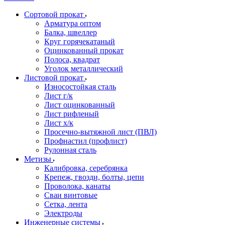
Сортовой прокат
Арматура оптом
Балка, швеллер
Круг горячекатаный
Оцинкованный прокат
Полоса, квадрат
Уголок металлический
Листовой прокат
Износостойкая сталь
Лист г/к
Лист оцинкованный
Лист рифленый
Лист х/к
Просечно-вытяжной лист (ПВЛ)
Профнастил (профлист)
Рулонная сталь
Метизы
Калибровка, серебрянка
Крепеж, гвозди, болты, цепи
Проволока, канаты
Сваи винтовые
Сетка, лента
Электроды
Инженерные системы