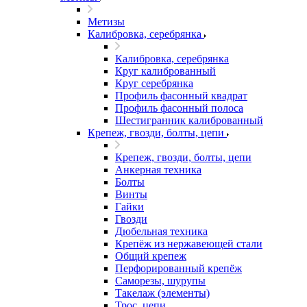
Метизы
Калибровка, серебрянка
Калибровка, серебрянка
Круг калиброванный
Круг серебрянка
Профиль фасонный квадрат
Профиль фасонный полоса
Шестигранник калиброванный
Крепеж, гвозди, болты, цепи
Крепеж, гвозди, болты, цепи
Анкерная техника
Болты
Винты
Гайки
Гвозди
Дюбельная техника
Крепёж из нержавеющей стали
Общий крепеж
Перфорированный крепёж
Саморезы, шурупы
Такелаж (элементы)
Трос, цепи