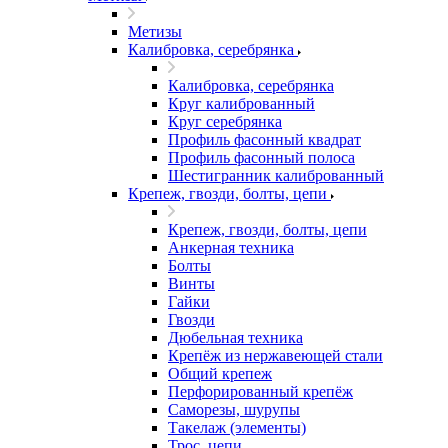
Метизы
Калибровка, серебрянка
Калибровка, серебрянка
Круг калиброванный
Круг серебрянка
Профиль фасонный квадрат
Профиль фасонный полоса
Шестигранник калиброванный
Крепеж, гвозди, болты, цепи
Крепеж, гвозди, болты, цепи
Анкерная техника
Болты
Винты
Гайки
Гвозди
Дюбельная техника
Крепёж из нержавеющей стали
Общий крепеж
Перфорированный крепёж
Саморезы, шурупы
Такелаж (элементы)
Трос, цепи