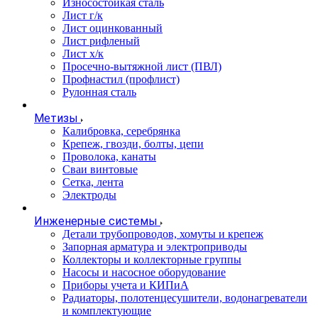
Износостойкая сталь
Лист г/к
Лист оцинкованный
Лист рифленый
Лист х/к
Просечно-вытяжной лист (ПВЛ)
Профнастил (профлист)
Рулонная сталь
Метизы
Калибровка, серебрянка
Крепеж, гвозди, болты, цепи
Проволока, канаты
Сваи винтовые
Сетка, лента
Электроды
Инженерные системы
Детали трубопроводов, хомуты и крепеж
Запорная арматура и электроприводы
Коллекторы и коллекторные группы
Насосы и насосное оборудование
Приборы учета и КИПиА
Радиаторы, полотенцесушители, водонагреватели
и комплектующие