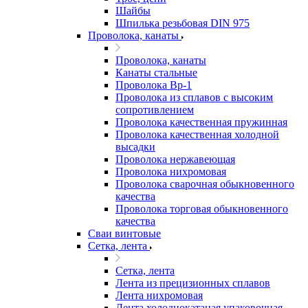
Шайбы
Шпилька резьбовая DIN 975
Проволока, канаты
Проволока, канаты
Канаты стальные
Проволока Вр-1
Проволока из сплавов с высоким
сопротивлением
Проволока качественная пружинная
Проволока качественная холодной
высадки
Проволока нержавеющая
Проволока нихромовая
Проволока сварочная обыкновенного
качества
Проволока торговая обыкновенного
качества
Сваи винтовые
Сетка, лента
Сетка, лента
Лента из прецизионных сплавов
Лента нихромовая
Лента холоднокатаная упаковочная