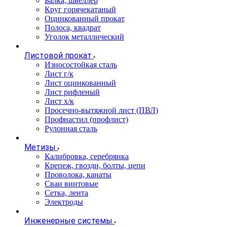
Балка, швеллер
Круг горячекатаный
Оцинкованный прокат
Полоса, квадрат
Уголок металлический
Листовой прокат
Износостойкая сталь
Лист г/к
Лист оцинкованный
Лист рифленый
Лист х/к
Просечно-вытяжной лист (ПВЛ)
Профнастил (профлист)
Рулонная сталь
Метизы
Калибровка, серебрянка
Крепеж, гвозди, болты, цепи
Проволока, канаты
Сваи винтовые
Сетка, лента
Электроды
Инженерные системы