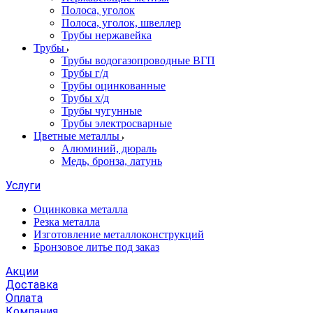
Полоса, уголок
Полоса, уголок, швеллер
Трубы нержавейка
Трубы
Трубы водогазопроводные ВГП
Трубы г/д
Трубы оцинкованные
Трубы х/д
Трубы чугунные
Трубы электросварные
Цветные металлы
Алюминий, дюраль
Медь, бронза, латунь
Услуги
Оцинковка металла
Резка металла
Изготовление металлоконструкций
Бронзовое литье под заказ
Акции
Доставка
Оплата
Компания