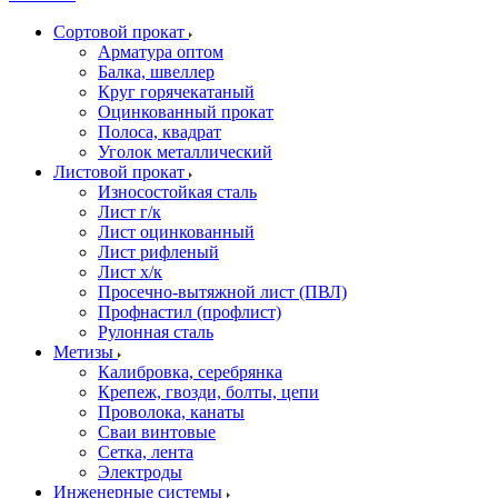
Сортовой прокат
Арматура оптом
Балка, швеллер
Круг горячекатаный
Оцинкованный прокат
Полоса, квадрат
Уголок металлический
Листовой прокат
Износостойкая сталь
Лист г/к
Лист оцинкованный
Лист рифленый
Лист х/к
Просечно-вытяжной лист (ПВЛ)
Профнастил (профлист)
Рулонная сталь
Метизы
Калибровка, серебрянка
Крепеж, гвозди, болты, цепи
Проволока, канаты
Сваи винтовые
Сетка, лента
Электроды
Инженерные системы