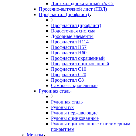
Лист холоднокатанный х/к Ст
Просечно-вытяжной лист (ПВЛ)
Профнастил (профлист)
Профнастил (профлист)
Водосточная система
Доборные элементы
Профнастил Н114
Профнастил Н57
Профнастил Н60
Профнастил окрашенный
Профнастил оцинкованный
Профнастил С10
Профнастил С20
Профнастил С8
Саморезы кровельные
Рулонная сталь
Рулонная сталь
Рулоны г/к
Рулоны нержавеющие
Рулоны оцинкованные
Рулоны оцинкованные с полимерным
покрытием
Метизы