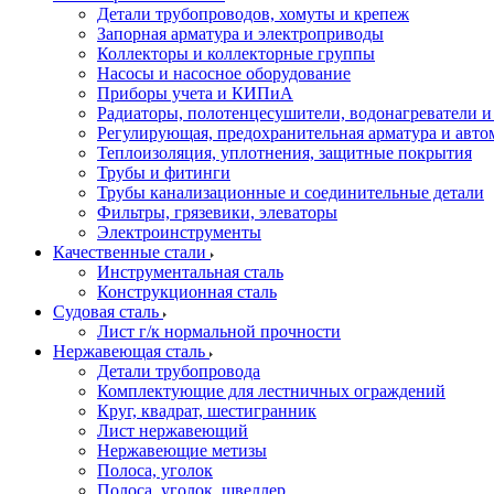
Детали трубопроводов, хомуты и крепеж
Запорная арматура и электроприводы
Коллекторы и коллекторные группы
Насосы и насосное оборудование
Приборы учета и КИПиА
Радиаторы, полотенцесушители, водонагреватели 
Регулирующая, предохранительная арматура и авто
Теплоизоляция, уплотнения, защитные покрытия
Трубы и фитинги
Трубы канализационные и соединительные детали
Фильтры, грязевики, элеваторы
Электроинструменты
Качественные стали
Инструментальная сталь
Конструкционная сталь
Судовая сталь
Лист г/к нормальной прочности
Нержавеющая сталь
Детали трубопровода
Комплектующие для лестничных ограждений
Круг, квадрат, шестигранник
Лист нержавеющий
Нержавеющие метизы
Полоса, уголок
Полоса, уголок, швеллер