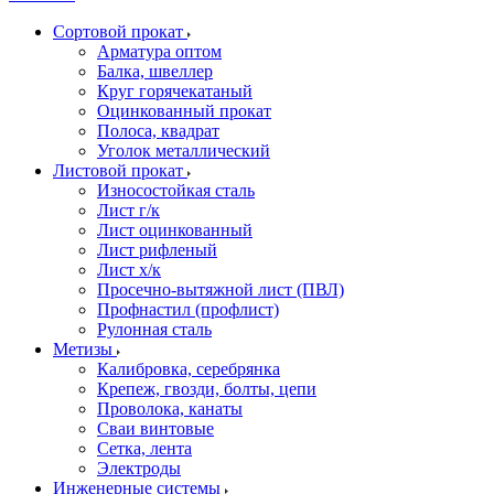
Сортовой прокат
Арматура оптом
Балка, швеллер
Круг горячекатаный
Оцинкованный прокат
Полоса, квадрат
Уголок металлический
Листовой прокат
Износостойкая сталь
Лист г/к
Лист оцинкованный
Лист рифленый
Лист х/к
Просечно-вытяжной лист (ПВЛ)
Профнастил (профлист)
Рулонная сталь
Метизы
Калибровка, серебрянка
Крепеж, гвозди, болты, цепи
Проволока, канаты
Сваи винтовые
Сетка, лента
Электроды
Инженерные системы