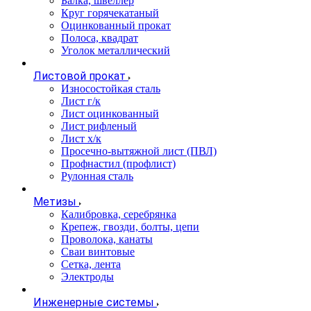
Балка, швеллер
Круг горячекатаный
Оцинкованный прокат
Полоса, квадрат
Уголок металлический
Листовой прокат
Износостойкая сталь
Лист г/к
Лист оцинкованный
Лист рифленый
Лист х/к
Просечно-вытяжной лист (ПВЛ)
Профнастил (профлист)
Рулонная сталь
Метизы
Калибровка, серебрянка
Крепеж, гвозди, болты, цепи
Проволока, канаты
Сваи винтовые
Сетка, лента
Электроды
Инженерные системы