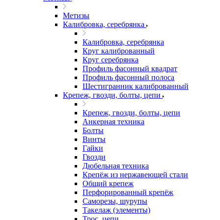
Метизы
Калибровка, серебрянка
Калибровка, серебрянка
Круг калиброванный
Круг серебрянка
Профиль фасонный квадрат
Профиль фасонный полоса
Шестигранник калиброванный
Крепеж, гвозди, болты, цепи
Крепеж, гвозди, болты, цепи
Анкерная техника
Болты
Винты
Гайки
Гвозди
Дюбельная техника
Крепёж из нержавеющей стали
Общий крепеж
Перфорированный крепёж
Саморезы, шурупы
Такелаж (элементы)
Трос, цепи