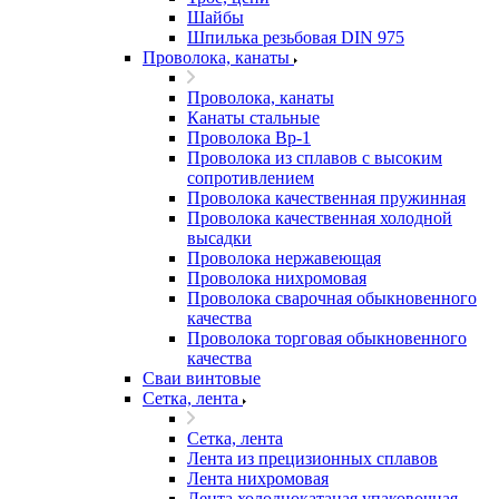
Шайбы
Шпилька резьбовая DIN 975
Проволока, канаты
Проволока, канаты
Канаты стальные
Проволока Вр-1
Проволока из сплавов с высоким
сопротивлением
Проволока качественная пружинная
Проволока качественная холодной
высадки
Проволока нержавеющая
Проволока нихромовая
Проволока сварочная обыкновенного
качества
Проволока торговая обыкновенного
качества
Сваи винтовые
Сетка, лента
Сетка, лента
Лента из прецизионных сплавов
Лента нихромовая
Лента холоднокатаная упаковочная