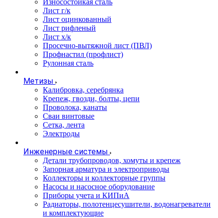
Износостойкая сталь
Лист г/к
Лист оцинкованный
Лист рифленый
Лист х/к
Просечно-вытяжной лист (ПВЛ)
Профнастил (профлист)
Рулонная сталь
Метизы
Калибровка, серебрянка
Крепеж, гвозди, болты, цепи
Проволока, канаты
Сваи винтовые
Сетка, лента
Электроды
Инженерные системы
Детали трубопроводов, хомуты и крепеж
Запорная арматура и электроприводы
Коллекторы и коллекторные группы
Насосы и насосное оборудование
Приборы учета и КИПиА
Радиаторы, полотенцесушители, водонагреватели
и комплектующие