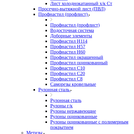
Лист холоднокатанный х/к Ст
Просечно-вытяжной лист (ПВЛ)
Профнастил (профлист)
Профнастил (профлист)
Водосточная система
Доборные элементы
Профнастил Н114
Профнастил Н57
Профнастил Н60
Профнастил окрашенный
Профнастил оцинкованный
Профнастил С10
Профнастил С20
Профнастил С8
Саморезы кровельные
Рулонная сталь
Рулонная сталь
Рулоны г/к
Рулоны нержавеющие
Рулоны оцинкованные
Рулоны оцинкованные с полимерным
покрытием
Метизы