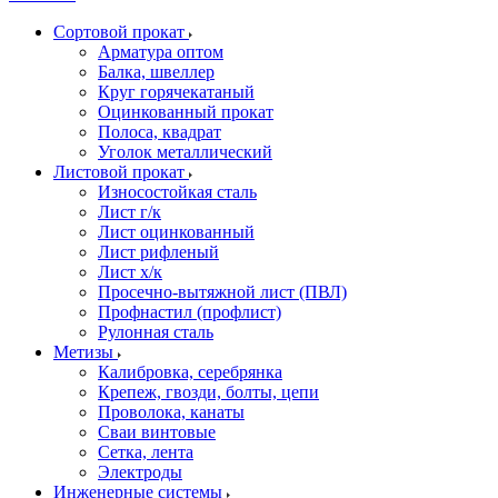
Сортовой прокат
Арматура оптом
Балка, швеллер
Круг горячекатаный
Оцинкованный прокат
Полоса, квадрат
Уголок металлический
Листовой прокат
Износостойкая сталь
Лист г/к
Лист оцинкованный
Лист рифленый
Лист х/к
Просечно-вытяжной лист (ПВЛ)
Профнастил (профлист)
Рулонная сталь
Метизы
Калибровка, серебрянка
Крепеж, гвозди, болты, цепи
Проволока, канаты
Сваи винтовые
Сетка, лента
Электроды
Инженерные системы