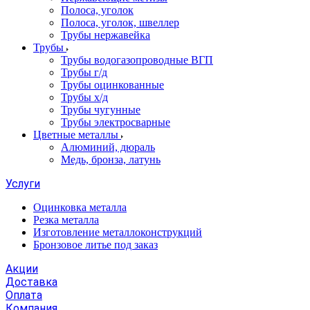
Полоса, уголок
Полоса, уголок, швеллер
Трубы нержавейка
Трубы
Трубы водогазопроводные ВГП
Трубы г/д
Трубы оцинкованные
Трубы х/д
Трубы чугунные
Трубы электросварные
Цветные металлы
Алюминий, дюраль
Медь, бронза, латунь
Услуги
Оцинковка металла
Резка металла
Изготовление металлоконструкций
Бронзовое литье под заказ
Акции
Доставка
Оплата
Компания