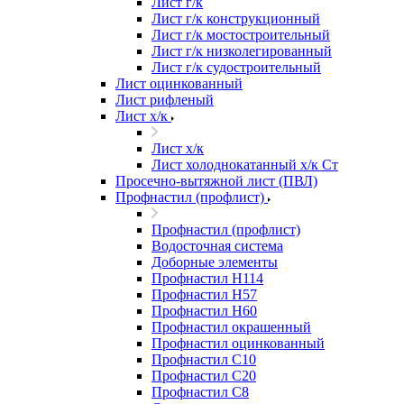
Лист г/к
Лист г/к конструкционный
Лист г/к мостостроительный
Лист г/к низколегированный
Лист г/к судостроительный
Лист оцинкованный
Лист рифленый
Лист х/к
Лист х/к
Лист холоднокатанный х/к Ст
Просечно-вытяжной лист (ПВЛ)
Профнастил (профлист)
Профнастил (профлист)
Водосточная система
Доборные элементы
Профнастил Н114
Профнастил Н57
Профнастил Н60
Профнастил окрашенный
Профнастил оцинкованный
Профнастил С10
Профнастил С20
Профнастил С8