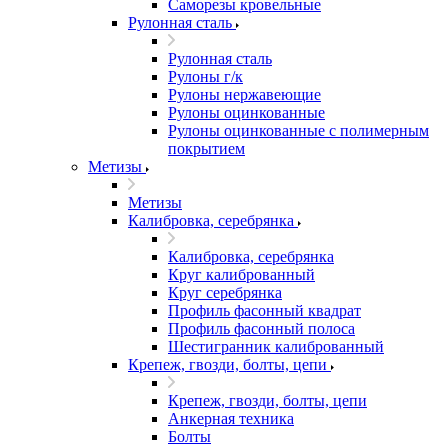
Саморезы кровельные
Рулонная сталь
Рулонная сталь
Рулоны г/к
Рулоны нержавеющие
Рулоны оцинкованные
Рулоны оцинкованные с полимерным
покрытием
Метизы
Метизы
Калибровка, серебрянка
Калибровка, серебрянка
Круг калиброванный
Круг серебрянка
Профиль фасонный квадрат
Профиль фасонный полоса
Шестигранник калиброванный
Крепеж, гвозди, болты, цепи
Крепеж, гвозди, болты, цепи
Анкерная техника
Болты