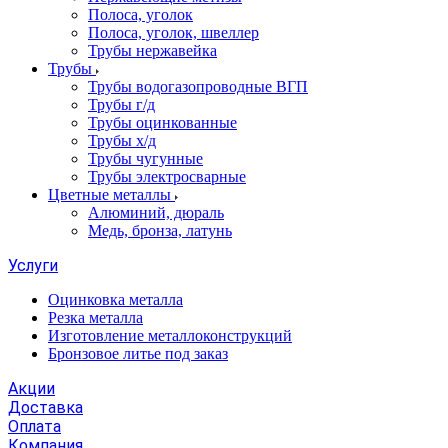
Полоса, уголок
Полоса, уголок, швеллер
Трубы нержавейка
Трубы
Трубы водогазопроводные ВГП
Трубы г/д
Трубы оцинкованные
Трубы х/д
Трубы чугунные
Трубы электросварные
Цветные металлы
Алюминий, дюраль
Медь, бронза, латунь
Услуги
Оцинковка металла
Резка металла
Изготовление металлоконструкций
Бронзовое литье под заказ
Акции
Доставка
Оплата
Компания