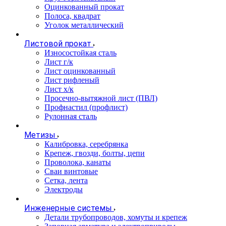
Оцинкованный прокат
Полоса, квадрат
Уголок металлический
Листовой прокат
Износостойкая сталь
Лист г/к
Лист оцинкованный
Лист рифленый
Лист х/к
Просечно-вытяжной лист (ПВЛ)
Профнастил (профлист)
Рулонная сталь
Метизы
Калибровка, серебрянка
Крепеж, гвозди, болты, цепи
Проволока, канаты
Сваи винтовые
Сетка, лента
Электроды
Инженерные системы
Детали трубопроводов, хомуты и крепеж