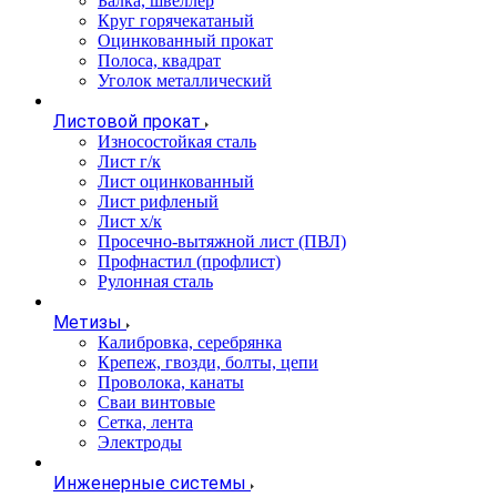
Балка, швеллер
Круг горячекатаный
Оцинкованный прокат
Полоса, квадрат
Уголок металлический
Листовой прокат
Износостойкая сталь
Лист г/к
Лист оцинкованный
Лист рифленый
Лист х/к
Просечно-вытяжной лист (ПВЛ)
Профнастил (профлист)
Рулонная сталь
Метизы
Калибровка, серебрянка
Крепеж, гвозди, болты, цепи
Проволока, канаты
Сваи винтовые
Сетка, лента
Электроды
Инженерные системы