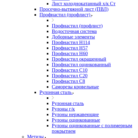
Лист холоднокатанный х/к Ст
Просечно-вытяжной лист (ПВЛ)
Профнастил (профлист)
Профнастил (профлист)
Водосточная система
Доборные элементы
Профнастил Н114
Профнастил Н57
Профнастил Н60
Профнастил окрашенный
Профнастил оцинкованный
Профнастил С10
Профнастил С20
Профнастил С8
Саморезы кровельные
Рулонная сталь
Рулонная сталь
Рулоны г/к
Рулоны нержавеющие
Рулоны оцинкованные
Рулоны оцинкованные с полимерным
покрытием
Метизы