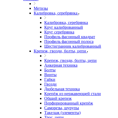
Метизы
Калибровка, серебрянка
Калибровка, серебрянка
Круг калиброванный
Круг серебрянка
Профиль фасонный квадрат
Профиль фасонный полоса
Шестигранник калиброванный
Крепеж, гвозди, болты, цепи
Крепеж, гвозди, болты, цепи
Анкерная техника
Болты
Винты
Гайки
Гвозди
Дюбельная техника
Крепёж из нержавеющей стали
Общий крепеж
Перфорированный крепёж
Саморезы, шурупы
Такелаж (элементы)
Трос, цепи