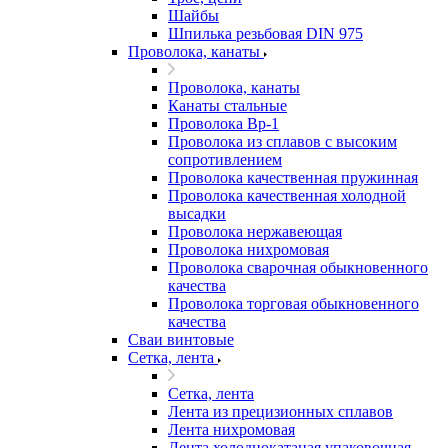
Шайбы
Шпилька резьбовая DIN 975
Проволока, канаты
Проволока, канаты
Канаты стальные
Проволока Вр-1
Проволока из сплавов с высоким
сопротивлением
Проволока качественная пружинная
Проволока качественная холодной
высадки
Проволока нержавеющая
Проволока нихромовая
Проволока сварочная обыкновенного
качества
Проволока торговая обыкновенного
качества
Сваи винтовые
Сетка, лента
Сетка, лента
Лента из прецизионных сплавов
Лента нихромовая
Лента холоднокатаная упаковочная