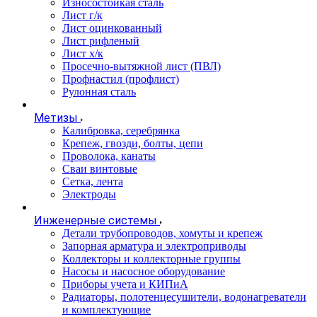
Износостойкая сталь
Лист г/к
Лист оцинкованный
Лист рифленый
Лист х/к
Просечно-вытяжной лист (ПВЛ)
Профнастил (профлист)
Рулонная сталь
Метизы
Калибровка, серебрянка
Крепеж, гвозди, болты, цепи
Проволока, канаты
Сваи винтовые
Сетка, лента
Электроды
Инженерные системы
Детали трубопроводов, хомуты и крепеж
Запорная арматура и электроприводы
Коллекторы и коллекторные группы
Насосы и насосное оборудование
Приборы учета и КИПиА
Радиаторы, полотенцесушители, водонагреватели
и комплектующие