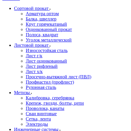
Сортовой прокат
Арматура оптом
Балка, швеллер
Круг горячекатаный
Оцинкованный прокат
Полоса, квадрат
Уголок металлический
Листовой прокат
Износостойкая сталь
Лист г/к
Лист оцинкованный
Лист рифленый
Лист х/к
Просечно-вытяжной лист (ПВЛ)
Профнастил (профлист)
Рулонная сталь
Метизы
Калибровка, серебрянка
Крепеж, гвозди, болты, цепи
Проволока, канаты
Сваи винтовые
Сетка, лента
Электроды
Инженерные системы