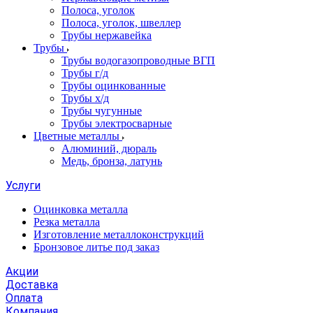
Полоса, уголок
Полоса, уголок, швеллер
Трубы нержавейка
Трубы
Трубы водогазопроводные ВГП
Трубы г/д
Трубы оцинкованные
Трубы х/д
Трубы чугунные
Трубы электросварные
Цветные металлы
Алюминий, дюраль
Медь, бронза, латунь
Услуги
Оцинковка металла
Резка металла
Изготовление металлоконструкций
Бронзовое литье под заказ
Акции
Доставка
Оплата
Компания