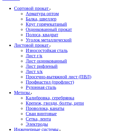
Сортовой прокат
Арматура оптом
Балка, швеллер
Круг горячекатаный
Оцинкованный прокат
Полоса, квадрат
Уголок металлический
Листовой прокат
Износостойкая сталь
Лист г/к
Лист оцинкованный
Лист рифленый
Лист х/к
Просечно-вытяжной лист (ПВЛ)
Профнастил (профлист)
Рулонная сталь
Метизы
Калибровка, серебрянка
Крепеж, гвозди, болты, цепи
Проволока, канаты
Сваи винтовые
Сетка, лента
Электроды
Инженерные системы