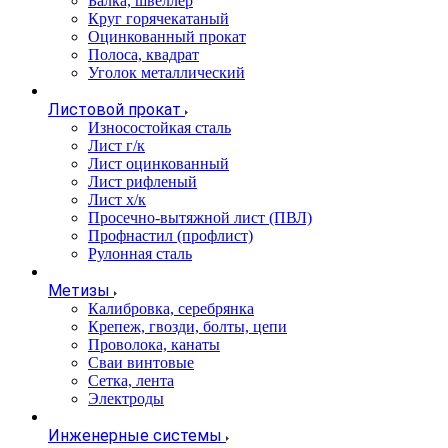
Балка, швеллер
Круг горячекатаный
Оцинкованный прокат
Полоса, квадрат
Уголок металлический
Листовой прокат
Износостойкая сталь
Лист г/к
Лист оцинкованный
Лист рифленый
Лист х/к
Просечно-вытяжной лист (ПВЛ)
Профнастил (профлист)
Рулонная сталь
Метизы
Калибровка, серебрянка
Крепеж, гвозди, болты, цепи
Проволока, канаты
Сваи винтовые
Сетка, лента
Электроды
Инженерные системы