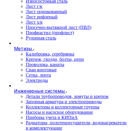
Износостойкая сталь
Лист г/к
Лист оцинкованный
Лист рифленый
Лист х/к
Просечно-вытяжной лист (ПВЛ)
Профнастил (профлист)
Рулонная сталь
Метизы
Калибровка, серебрянка
Крепеж, гвозди, болты, цепи
Проволока, канаты
Сваи винтовые
Сетка, лента
Электроды
Инженерные системы
Детали трубопроводов, хомуты и крепеж
Запорная арматура и электроприводы
Коллекторы и коллекторные группы
Насосы и насосное оборудование
Приборы учета и КИПиА
Радиаторы, полотенцесушители, водонагреватели
и комплектующие