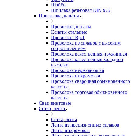
Шайбы
Шпилька резьбовая DIN 975
Проволока, канаты
Проволока, канаты
Канаты стальные
Проволока Вр-1
Проволока из сплавов с высоким
сопротивлением
Проволока качественная пружинная
Проволока качественная холодной
высадки
Проволока нержавеющая
Проволока нихромовая
Проволока сварочная обыкновенного
качества
Проволока торговая обыкновенного
качества
Сваи винтовые
Сетка, лента
Сетка, лента
Лента из прецизионных сплавов
Лента нихромовая
Лента холоднокатаная упаковочная