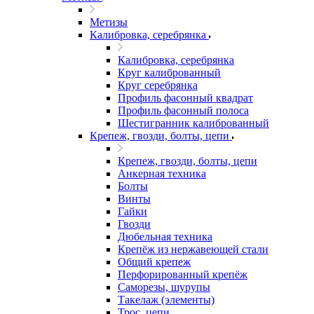
Метизы
Калибровка, серебрянка
Калибровка, серебрянка
Круг калиброванный
Круг серебрянка
Профиль фасонный квадрат
Профиль фасонный полоса
Шестигранник калиброванный
Крепеж, гвозди, болты, цепи
Крепеж, гвозди, болты, цепи
Анкерная техника
Болты
Винты
Гайки
Гвозди
Дюбельная техника
Крепёж из нержавеющей стали
Общий крепеж
Перфорированный крепёж
Саморезы, шурупы
Такелаж (элементы)
Трос, цепи