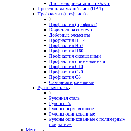
Лист холоднокатанный х/к Ст
Просечно-вытяжной лист (ПВЛ)
Профнастил (профлист)
Профнастил (профлист)
Водосточная система
Доборные элементы
Профнастил Н114
Профнастил Н57
Профнастил Н60
Профнастил окрашенный
Профнастил оцинкованный
Профнастил С10
Профнастил С20
Профнастил С8
Саморезы кровельные
Рулонная сталь
Рулонная сталь
Рулоны г/к
Рулоны нержавеющие
Рулоны оцинкованные
Рулоны оцинкованные с полимерным
покрытием
Метизы