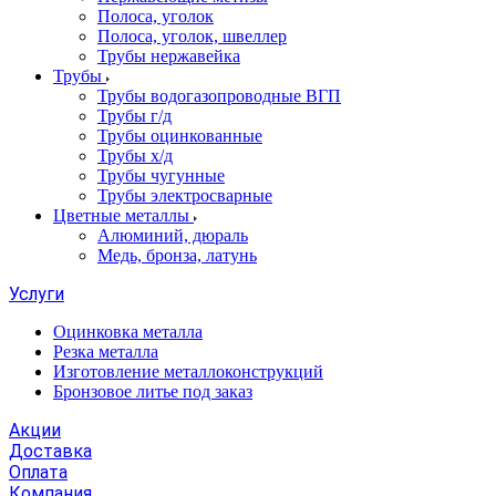
Полоса, уголок
Полоса, уголок, швеллер
Трубы нержавейка
Трубы
Трубы водогазопроводные ВГП
Трубы г/д
Трубы оцинкованные
Трубы х/д
Трубы чугунные
Трубы электросварные
Цветные металлы
Алюминий, дюраль
Медь, бронза, латунь
Услуги
Оцинковка металла
Резка металла
Изготовление металлоконструкций
Бронзовое литье под заказ
Акции
Доставка
Оплата
Компания