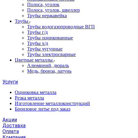
Полоса, уголок
Полоса, уголок, швеллер
Трубы нержавейка
Трубы
Трубы водогазопроводные ВГП
Трубы г/д
Трубы оцинкованные
Трубы х/д
Трубы чугунные
Трубы электросварные
Цветные металлы
Алюминий, дюраль
Медь, бронза, латунь
Услуги
Оцинковка металла
Резка металла
Изготовление металлоконструкций
Бронзовое литье под заказ
Акции
Доставка
Оплата
Компания