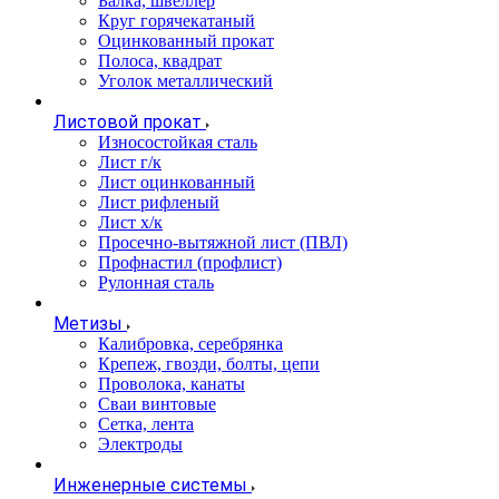
Балка, швеллер
Круг горячекатаный
Оцинкованный прокат
Полоса, квадрат
Уголок металлический
Листовой прокат
Износостойкая сталь
Лист г/к
Лист оцинкованный
Лист рифленый
Лист х/к
Просечно-вытяжной лист (ПВЛ)
Профнастил (профлист)
Рулонная сталь
Метизы
Калибровка, серебрянка
Крепеж, гвозди, болты, цепи
Проволока, канаты
Сваи винтовые
Сетка, лента
Электроды
Инженерные системы