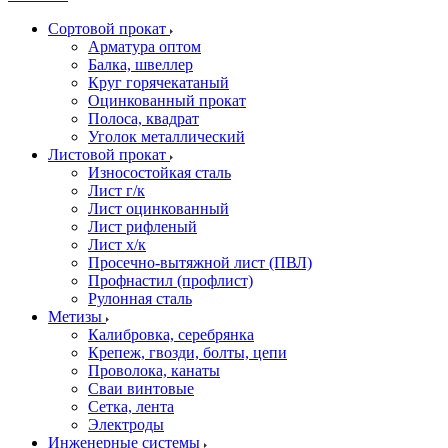
Сортовой прокат
Арматура оптом
Балка, швеллер
Круг горячекатаный
Оцинкованный прокат
Полоса, квадрат
Уголок металлический
Листовой прокат
Износостойкая сталь
Лист г/к
Лист оцинкованный
Лист рифленый
Лист х/к
Просечно-вытяжной лист (ПВЛ)
Профнастил (профлист)
Рулонная сталь
Метизы
Калибровка, серебрянка
Крепеж, гвозди, болты, цепи
Проволока, канаты
Сваи винтовые
Сетка, лента
Электроды
Инженерные системы