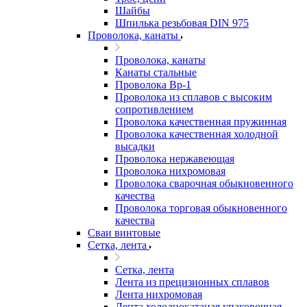
Шайбы
Шпилька резьбовая DIN 975
Проволока, канаты
Проволока, канаты
Канаты стальные
Проволока Вр-1
Проволока из сплавов с высоким
сопротивлением
Проволока качественная пружинная
Проволока качественная холодной
высадки
Проволока нержавеющая
Проволока нихромовая
Проволока сварочная обыкновенного
качества
Проволока торговая обыкновенного
качества
Сваи винтовые
Сетка, лента
Сетка, лента
Лента из прецизионных сплавов
Лента нихромовая
Лента холоднокатаная упаковочная