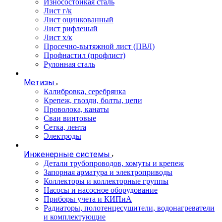
Износостойкая сталь
Лист г/к
Лист оцинкованный
Лист рифленый
Лист х/к
Просечно-вытяжной лист (ПВЛ)
Профнастил (профлист)
Рулонная сталь
Метизы
Калибровка, серебрянка
Крепеж, гвозди, болты, цепи
Проволока, канаты
Сваи винтовые
Сетка, лента
Электроды
Инженерные системы
Детали трубопроводов, хомуты и крепеж
Запорная арматура и электроприводы
Коллекторы и коллекторные группы
Насосы и насосное оборудование
Приборы учета и КИПиА
Радиаторы, полотенцесушители, водонагреватели
и комплектующие