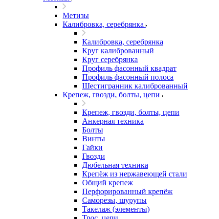
Метизы
Калибровка, серебрянка
Калибровка, серебрянка
Круг калиброванный
Круг серебрянка
Профиль фасонный квадрат
Профиль фасонный полоса
Шестигранник калиброванный
Крепеж, гвозди, болты, цепи
Крепеж, гвозди, болты, цепи
Анкерная техника
Болты
Винты
Гайки
Гвозди
Дюбельная техника
Крепёж из нержавеющей стали
Общий крепеж
Перфорированный крепёж
Саморезы, шурупы
Такелаж (элементы)
Трос, цепи