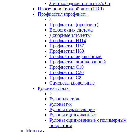
Лист холоднокатанный х/к Ст
Просечно-вытяжной лист (ПВЛ)
Профнастил (профлист)
Профнастил (профлист)
Водосточная система
Доборные элементы
Профнастил Н114
Профнастил Н57
Профнастил Н60
Профнастил окрашенный
Профнастил оцинкованный
Профнастил С10
Профнастил С20
Профнастил С8
Саморезы кровельные
Рулонная сталь
Рулонная сталь
Рулоны г/к
Рулоны нержавеющие
Рулоны оцинкованные
Рулоны оцинкованные с полимерным
покрытием
Метизы