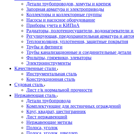
Детали трубопроводов, хомуты и крепеж
Запорная арматура и электроприводы
Коллекторы и коллекторные группы
Насосы и насосное оборудование
Приборы учета и КИПиА
Радиаторы, полотенцесушители, водонагреватели 
Регулирующая, предохранительная арматура и авто
Теплоизоляция, уплотнения, защитные покрытия
Трубы и фитинги
Трубы канализационные и соединительные детали
Фильтры, грязевики, элеваторы
Электроинструменты
Качественные стали
Инструментальная сталь
Конструкционная сталь
Судовая сталь
Лист г/к нормальной прочности
Нержавеющая сталь
Детали трубопровода
Комплектующие для лестничных ограждений
Круг, квадрат, шестигранник
Лист нержавеющий
Нержавеющие метизы
Полоса, уголок
Полоса, уголок, швеллер