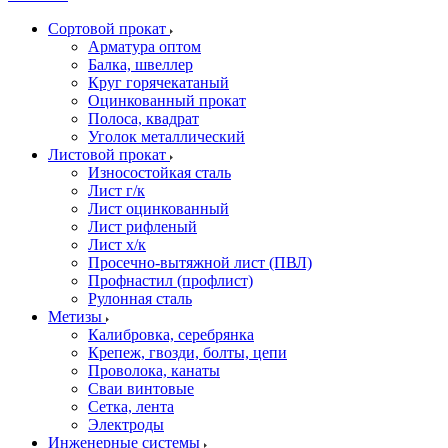
Сортовой прокат
Арматура оптом
Балка, швеллер
Круг горячекатаный
Оцинкованный прокат
Полоса, квадрат
Уголок металлический
Листовой прокат
Износостойкая сталь
Лист г/к
Лист оцинкованный
Лист рифленый
Лист х/к
Просечно-вытяжной лист (ПВЛ)
Профнастил (профлист)
Рулонная сталь
Метизы
Калибровка, серебрянка
Крепеж, гвозди, болты, цепи
Проволока, канаты
Сваи винтовые
Сетка, лента
Электроды
Инженерные системы