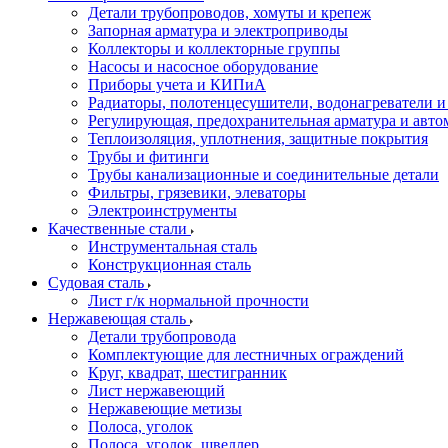
Детали трубопроводов, хомуты и крепеж
Запорная арматура и электроприводы
Коллекторы и коллекторные группы
Насосы и насосное оборудование
Приборы учета и КИПиА
Радиаторы, полотенцесушители, водонагреватели 
Регулирующая, предохранительная арматура и авто
Теплоизоляция, уплотнения, защитные покрытия
Трубы и фитинги
Трубы канализационные и соединительные детали
Фильтры, грязевики, элеваторы
Электроинструменты
Качественные стали
Инструментальная сталь
Конструкционная сталь
Судовая сталь
Лист г/к нормальной прочности
Нержавеющая сталь
Детали трубопровода
Комплектующие для лестничных ограждений
Круг, квадрат, шестигранник
Лист нержавеющий
Нержавеющие метизы
Полоса, уголок
Полоса, уголок, швеллер