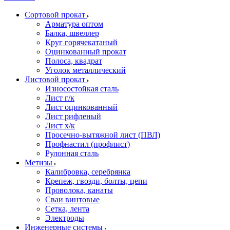
Сортовой прокат
Арматура оптом
Балка, швеллер
Круг горячекатаный
Оцинкованный прокат
Полоса, квадрат
Уголок металлический
Листовой прокат
Износостойкая сталь
Лист г/к
Лист оцинкованный
Лист рифленый
Лист х/к
Просечно-вытяжной лист (ПВЛ)
Профнастил (профлист)
Рулонная сталь
Метизы
Калибровка, серебрянка
Крепеж, гвозди, болты, цепи
Проволока, канаты
Сваи винтовые
Сетка, лента
Электроды
Инженерные системы