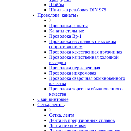
Шайбы
Шпилька резьбовая DIN 975
Проволока, канаты
Проволока, канаты
Канаты стальные
Проволока Вр-1
Проволока из сплавов с высоким
сопротивлением
Проволока качественная пружинная
Проволока качественная холодной
высадки
Проволока нержавеющая
Проволока нихромовая
Проволока сварочная обыкновенного
качества
Проволока торговая обыкновенного
качества
Сваи винтовые
Сетка, лента
Сетка, лента
Лента из прецизионных сплавов
Лента нихромовая
Лента холоднокатаная упаковочная