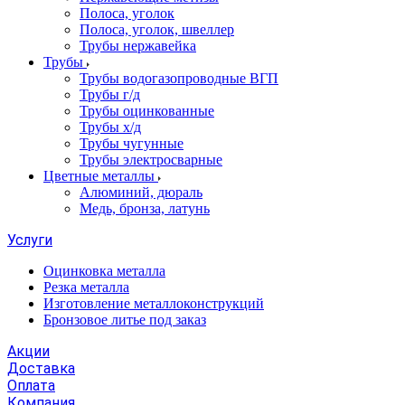
Полоса, уголок
Полоса, уголок, швеллер
Трубы нержавейка
Трубы
Трубы водогазопроводные ВГП
Трубы г/д
Трубы оцинкованные
Трубы х/д
Трубы чугунные
Трубы электросварные
Цветные металлы
Алюминий, дюраль
Медь, бронза, латунь
Услуги
Оцинковка металла
Резка металла
Изготовление металлоконструкций
Бронзовое литье под заказ
Акции
Доставка
Оплата
Компания