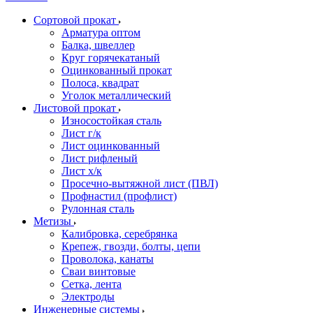
Сортовой прокат
Арматура оптом
Балка, швеллер
Круг горячекатаный
Оцинкованный прокат
Полоса, квадрат
Уголок металлический
Листовой прокат
Износостойкая сталь
Лист г/к
Лист оцинкованный
Лист рифленый
Лист х/к
Просечно-вытяжной лист (ПВЛ)
Профнастил (профлист)
Рулонная сталь
Метизы
Калибровка, серебрянка
Крепеж, гвозди, болты, цепи
Проволока, канаты
Сваи винтовые
Сетка, лента
Электроды
Инженерные системы