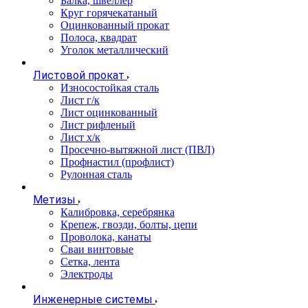
Балка, швеллер
Круг горячекатаный
Оцинкованный прокат
Полоса, квадрат
Уголок металлический
Листовой прокат
Износостойкая сталь
Лист г/к
Лист оцинкованный
Лист рифленый
Лист х/к
Просечно-вытяжной лист (ПВЛ)
Профнастил (профлист)
Рулонная сталь
Метизы
Калибровка, серебрянка
Крепеж, гвозди, болты, цепи
Проволока, канаты
Сваи винтовые
Сетка, лента
Электроды
Инженерные системы