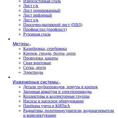
Износостойкая сталь
Лист г/к
Лист оцинкованный
Лист рифленый
Лист х/к
Просечно-вытяжной лист (ПВЛ)
Профнастил (профлист)
Рулонная сталь
Метизы
Калибровка, серебрянка
Крепеж, гвозди, болты, цепи
Проволока, канаты
Сваи винтовые
Сетка, лента
Электроды
Инженерные системы
Детали трубопроводов, хомуты и крепеж
Запорная арматура и электроприводы
Коллекторы и коллекторные группы
Насосы и насосное оборудование
Приборы учета и КИПиА
Радиаторы, полотенцесушители, водонагреватели
и комплектующие