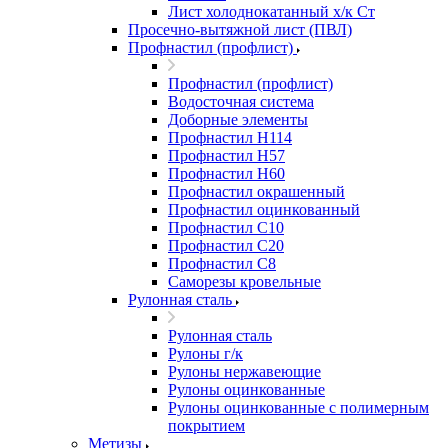
Лист холоднокатанный х/к Ст
Просечно-вытяжной лист (ПВЛ)
Профнастил (профлист)
Профнастил (профлист)
Водосточная система
Доборные элементы
Профнастил Н114
Профнастил Н57
Профнастил Н60
Профнастил окрашенный
Профнастил оцинкованный
Профнастил С10
Профнастил С20
Профнастил С8
Саморезы кровельные
Рулонная сталь
Рулонная сталь
Рулоны г/к
Рулоны нержавеющие
Рулоны оцинкованные
Рулоны оцинкованные с полимерным
покрытием
Метизы