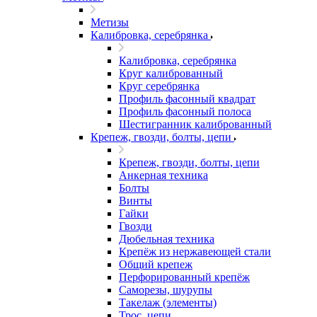
Метизы
Калибровка, серебрянка
Калибровка, серебрянка
Круг калиброванный
Круг серебрянка
Профиль фасонный квадрат
Профиль фасонный полоса
Шестигранник калиброванный
Крепеж, гвозди, болты, цепи
Крепеж, гвозди, болты, цепи
Анкерная техника
Болты
Винты
Гайки
Гвозди
Дюбельная техника
Крепёж из нержавеющей стали
Общий крепеж
Перфорированный крепёж
Саморезы, шурупы
Такелаж (элементы)
Трос, цепи