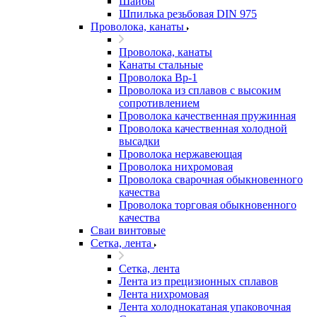
Шайбы
Шпилька резьбовая DIN 975
Проволока, канаты
Проволока, канаты
Канаты стальные
Проволока Вр-1
Проволока из сплавов с высоким
сопротивлением
Проволока качественная пружинная
Проволока качественная холодной
высадки
Проволока нержавеющая
Проволока нихромовая
Проволока сварочная обыкновенного
качества
Проволока торговая обыкновенного
качества
Сваи винтовые
Сетка, лента
Сетка, лента
Лента из прецизионных сплавов
Лента нихромовая
Лента холоднокатаная упаковочная