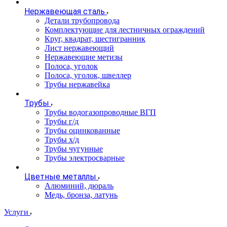
Нержавеющая сталь
Детали трубопровода
Комплектующие для лестничных ограждений
Круг, квадрат, шестигранник
Лист нержавеющий
Нержавеющие метизы
Полоса, уголок
Полоса, уголок, швеллер
Трубы нержавейка
Трубы
Трубы водогазопроводные ВГП
Трубы г/д
Трубы оцинкованные
Трубы х/д
Трубы чугунные
Трубы электросварные
Цветные металлы
Алюминий, дюраль
Медь, бронза, латунь
Услуги