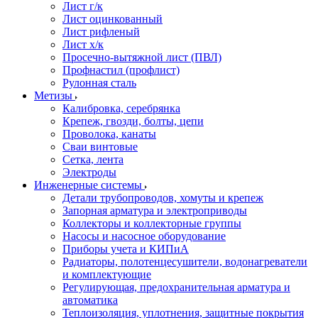
Лист г/к
Лист оцинкованный
Лист рифленый
Лист х/к
Просечно-вытяжной лист (ПВЛ)
Профнастил (профлист)
Рулонная сталь
Метизы
Калибровка, серебрянка
Крепеж, гвозди, болты, цепи
Проволока, канаты
Сваи винтовые
Сетка, лента
Электроды
Инженерные системы
Детали трубопроводов, хомуты и крепеж
Запорная арматура и электроприводы
Коллекторы и коллекторные группы
Насосы и насосное оборудование
Приборы учета и КИПиА
Радиаторы, полотенцесушители, водонагреватели
и комплектующие
Регулирующая, предохранительная арматура и
автоматика
Теплоизоляция, уплотнения, защитные покрытия