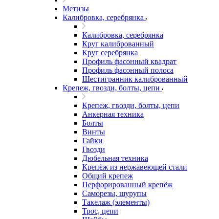
Метизы
Калибровка, серебрянка
Калибровка, серебрянка
Круг калиброванный
Круг серебрянка
Профиль фасонный квадрат
Профиль фасонный полоса
Шестигранник калиброванный
Крепеж, гвозди, болты, цепи
Крепеж, гвозди, болты, цепи
Анкерная техника
Болты
Винты
Гайки
Гвозди
Дюбельная техника
Крепёж из нержавеющей стали
Общий крепеж
Перфорированный крепёж
Саморезы, шурупы
Такелаж (элементы)
Трос, цепи