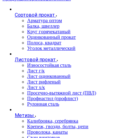
Сортовой прокат
Арматура оптом
Балка, швеллер
Круг горячекатаный
Оцинкованный прокат
Полоса, квадрат
Уголок металлический
Листовой прокат
Износостойкая сталь
Лист г/к
Лист оцинкованный
Лист рифленый
Лист х/к
Просечно-вытяжной лист (ПВЛ)
Профнастил (профлист)
Рулонная сталь
Метизы
Калибровка, серебрянка
Крепеж, гвозди, болты, цепи
Проволока, канаты
Сваи винтовые