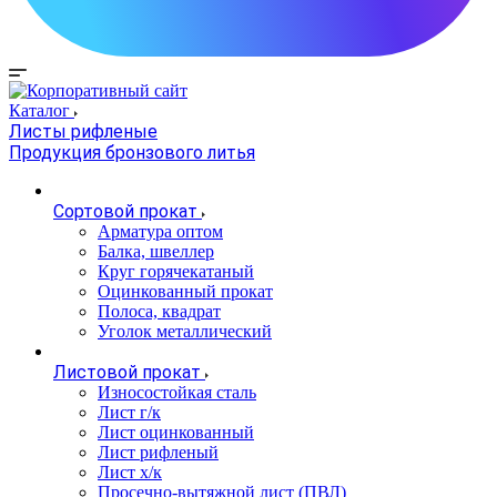
Каталог
Листы рифленые
Продукция бронзового литья
Сортовой прокат
Арматура оптом
Балка, швеллер
Круг горячекатаный
Оцинкованный прокат
Полоса, квадрат
Уголок металлический
Листовой прокат
Износостойкая сталь
Лист г/к
Лист оцинкованный
Лист рифленый
Лист х/к
Просечно-вытяжной лист (ПВЛ)