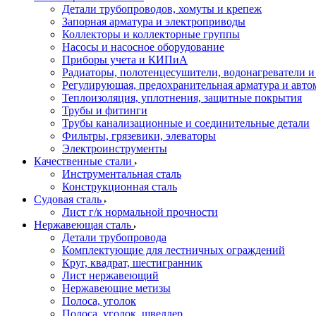
Детали трубопроводов, хомуты и крепеж
Запорная арматура и электроприводы
Коллекторы и коллекторные группы
Насосы и насосное оборудование
Приборы учета и КИПиА
Радиаторы, полотенцесушители, водонагреватели 
Регулирующая, предохранительная арматура и авто
Теплоизоляция, уплотнения, защитные покрытия
Трубы и фитинги
Трубы канализационные и соединительные детали
Фильтры, грязевики, элеваторы
Электроинструменты
Качественные стали
Инструментальная сталь
Конструкционная сталь
Судовая сталь
Лист г/к нормальной прочности
Нержавеющая сталь
Детали трубопровода
Комплектующие для лестничных ограждений
Круг, квадрат, шестигранник
Лист нержавеющий
Нержавеющие метизы
Полоса, уголок
Полоса, уголок, швеллер