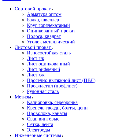
Сортовой прокат
Арматура оптом
Балка, швеллер
Круг горячекатаный
Оцинкованный прокат
Полоса, квадрат
Уголок металлический
Листовой прокат
Износостойкая сталь
Лист г/к
Лист оцинкованный
Лист рифленый
Лист х/к
Просечно-вытяжной лист (ПВЛ)
Профнастил (профлист)
Рулонная сталь
Метизы
Калибровка, серебрянка
Крепеж, гвозди, болты, цепи
Проволока, канаты
Сваи винтовые
Сетка, лента
Электроды
Инженерные системы