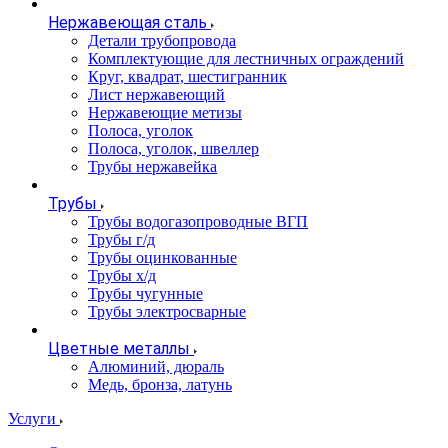
Нержавеющая сталь
Детали трубопровода
Комплектующие для лестничных ограждений
Круг, квадрат, шестигранник
Лист нержавеющий
Нержавеющие метизы
Полоса, уголок
Полоса, уголок, швеллер
Трубы нержавейка
Трубы
Трубы водогазопроводные ВГП
Трубы г/д
Трубы оцинкованные
Трубы х/д
Трубы чугунные
Трубы электросварные
Цветные металлы
Алюминий, дюраль
Медь, бронза, латунь
Услуги