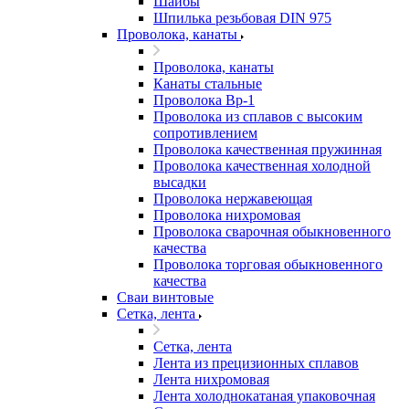
Шайбы
Шпилька резьбовая DIN 975
Проволока, канаты
Проволока, канаты
Канаты стальные
Проволока Вр-1
Проволока из сплавов с высоким
сопротивлением
Проволока качественная пружинная
Проволока качественная холодной
высадки
Проволока нержавеющая
Проволока нихромовая
Проволока сварочная обыкновенного
качества
Проволока торговая обыкновенного
качества
Сваи винтовые
Сетка, лента
Сетка, лента
Лента из прецизионных сплавов
Лента нихромовая
Лента холоднокатаная упаковочная