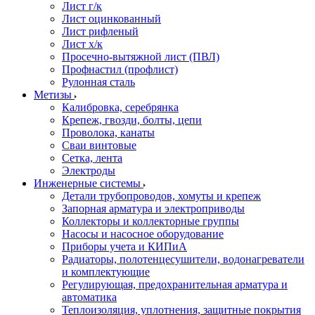
Лист г/к
Лист оцинкованный
Лист рифленый
Лист х/к
Просечно-вытяжной лист (ПВЛ)
Профнастил (профлист)
Рулонная сталь
Метизы
Калибровка, серебрянка
Крепеж, гвозди, болты, цепи
Проволока, канаты
Сваи винтовые
Сетка, лента
Электроды
Инженерные системы
Детали трубопроводов, хомуты и крепеж
Запорная арматура и электроприводы
Коллекторы и коллекторные группы
Насосы и насосное оборудование
Приборы учета и КИПиА
Радиаторы, полотенцесушители, водонагреватели
и комплектующие
Регулирующая, предохранительная арматура и
автоматика
Теплоизоляция, уплотнения, защитные покрытия