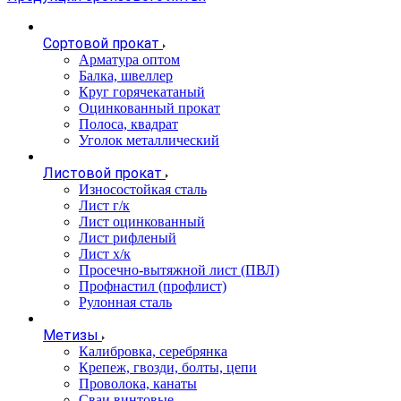
Сортовой прокат
Арматура оптом
Балка, швеллер
Круг горячекатаный
Оцинкованный прокат
Полоса, квадрат
Уголок металлический
Листовой прокат
Износостойкая сталь
Лист г/к
Лист оцинкованный
Лист рифленый
Лист х/к
Просечно-вытяжной лист (ПВЛ)
Профнастил (профлист)
Рулонная сталь
Метизы
Калибровка, серебрянка
Крепеж, гвозди, болты, цепи
Проволока, канаты
Сваи винтовые