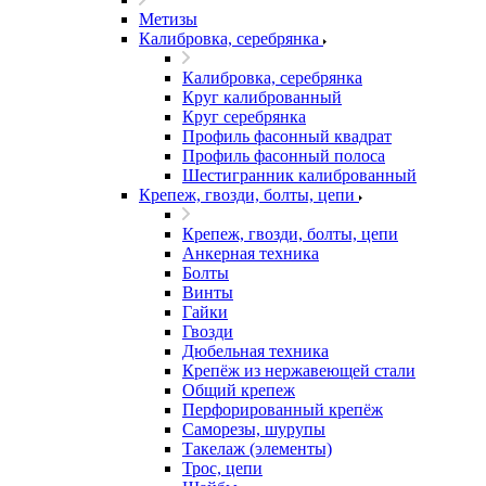
Метизы
Калибровка, серебрянка
Калибровка, серебрянка
Круг калиброванный
Круг серебрянка
Профиль фасонный квадрат
Профиль фасонный полоса
Шестигранник калиброванный
Крепеж, гвозди, болты, цепи
Крепеж, гвозди, болты, цепи
Анкерная техника
Болты
Винты
Гайки
Гвозди
Дюбельная техника
Крепёж из нержавеющей стали
Общий крепеж
Перфорированный крепёж
Саморезы, шурупы
Такелаж (элементы)
Трос, цепи