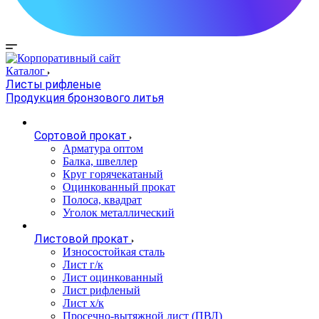
Каталог
Листы рифленые
Продукция бронзового литья
Сортовой прокат
Арматура оптом
Балка, швеллер
Круг горячекатаный
Оцинкованный прокат
Полоса, квадрат
Уголок металлический
Листовой прокат
Износостойкая сталь
Лист г/к
Лист оцинкованный
Лист рифленый
Лист х/к
Просечно-вытяжной лист (ПВЛ)