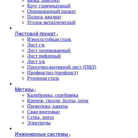
Балка, швеллер
Круг горячекатаный
Оцинкованный прокат
Полоса, квадрат
Уголок металлический
Листовой прокат
Износостойкая сталь
Лист г/к
Лист оцинкованный
Лист рифленый
Лист х/к
Просечно-вытяжной лист (ПВЛ)
Профнастил (профлист)
Рулонная сталь
Метизы
Калибровка, серебрянка
Крепеж, гвозди, болты, цепи
Проволока, канаты
Сваи винтовые
Сетка, лента
Электроды
Инженерные системы