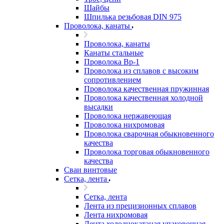
Шайбы
Шпилька резьбовая DIN 975
Проволока, канаты
Проволока, канаты
Канаты стальные
Проволока Вр-1
Проволока из сплавов с высоким
сопротивлением
Проволока качественная пружинная
Проволока качественная холодной
высадки
Проволока нержавеющая
Проволока нихромовая
Проволока сварочная обыкновенного
качества
Проволока торговая обыкновенного
качества
Сваи винтовые
Сетка, лента
Сетка, лента
Лента из прецизионных сплавов
Лента нихромовая
Лента холоднокатаная упаковочная