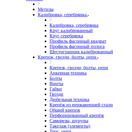
Метизы
Калибровка, серебрянка
Калибровка, серебрянка
Круг калиброванный
Круг серебрянка
Профиль фасонный квадрат
Профиль фасонный полоса
Шестигранник калиброванный
Крепеж, гвозди, болты, цепи
Крепеж, гвозди, болты, цепи
Анкерная техника
Болты
Винты
Гайки
Гвозди
Дюбельная техника
Крепёж из нержавеющей стали
Общий крепеж
Перфорированный крепёж
Саморезы, шурупы
Такелаж (элементы)
Трос, цепи