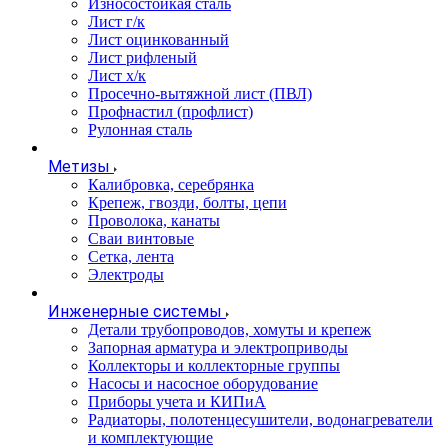
Износостойкая сталь
Лист г/к
Лист оцинкованный
Лист рифленый
Лист х/к
Просечно-вытяжной лист (ПВЛ)
Профнастил (профлист)
Рулонная сталь
Метизы
Калибровка, серебрянка
Крепеж, гвозди, болты, цепи
Проволока, канаты
Сваи винтовые
Сетка, лента
Электроды
Инженерные системы
Детали трубопроводов, хомуты и крепеж
Запорная арматура и электроприводы
Коллекторы и коллекторные группы
Насосы и насосное оборудование
Приборы учета и КИПиА
Радиаторы, полотенцесушители, водонагреватели
и комплектующие