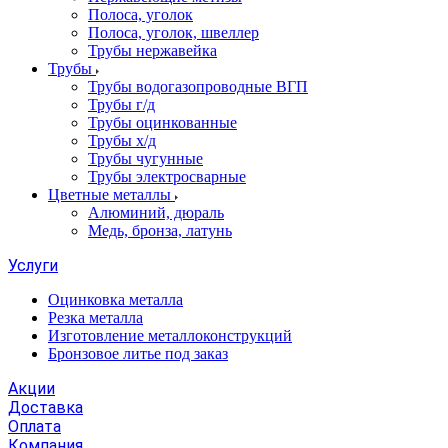
Полоса, уголок
Полоса, уголок, швеллер
Трубы нержавейка
Трубы
Трубы водогазопроводные ВГП
Трубы г/д
Трубы оцинкованные
Трубы х/д
Трубы чугунные
Трубы электросварные
Цветные металлы
Алюминий, дюраль
Медь, бронза, латунь
Услуги
Оцинковка металла
Резка металла
Изготовление металлоконструкций
Бронзовое литье под заказ
Акции
Доставка
Оплата
Компания