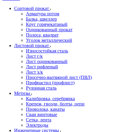
Сортовой прокат
Арматура оптом
Балка, швеллер
Круг горячекатаный
Оцинкованный прокат
Полоса, квадрат
Уголок металлический
Листовой прокат
Износостойкая сталь
Лист г/к
Лист оцинкованный
Лист рифленый
Лист х/к
Просечно-вытяжной лист (ПВЛ)
Профнастил (профлист)
Рулонная сталь
Метизы
Калибровка, серебрянка
Крепеж, гвозди, болты, цепи
Проволока, канаты
Сваи винтовые
Сетка, лента
Электроды
Инженерные системы