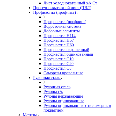
Лист холоднокатанный х/к Ст
Просечно-вытяжной лист (ПВЛ)
Профнастил (профлист)
Профнастил (профлист)
Водосточная система
Доборные элементы
Профнастил Н114
Профнастил Н57
Профнастил Н60
Профнастил окрашенный
Профнастил оцинкованный
Профнастил С10
Профнастил С20
Профнастил С8
Саморезы кровельные
Рулонная сталь
Рулонная сталь
Рулоны г/к
Рулоны нержавеющие
Рулоны оцинкованные
Рулоны оцинкованные с полимерным
покрытием
Метизы