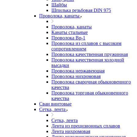
Шайбы
Шпилька резьбовая DIN 975
Проволока, канаты
Проволока, канаты
Канаты стальные
Проволока Вр-1
Проволока из сплавов с высоким
сопротивлением
Проволока качественная пружинная
Проволока качественная холодной
высадки
Проволока нержавеющая
Проволока нихромовая
Проволока сварочная обыкновенного
качества
Проволока торговая обыкновенного
качества
Сваи винтовые
Сетка, лента
Сетка, лента
Лента из прецизионных сплавов
Лента нихромовая
Лента холоднокатаная упаковочная