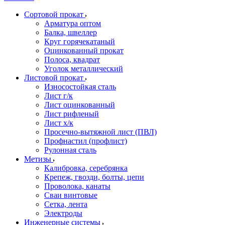
Сортовой прокат
Арматура оптом
Балка, швеллер
Круг горячекатаный
Оцинкованный прокат
Полоса, квадрат
Уголок металлический
Листовой прокат
Износостойкая сталь
Лист г/к
Лист оцинкованный
Лист рифленый
Лист х/к
Просечно-вытяжной лист (ПВЛ)
Профнастил (профлист)
Рулонная сталь
Метизы
Калибровка, серебрянка
Крепеж, гвозди, болты, цепи
Проволока, канаты
Сваи винтовые
Сетка, лента
Электроды
Инженерные системы