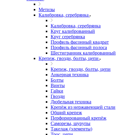
Метизы
Калибровка, серебрянка
Калибровка, серебрянка
Круг калиброванный
Круг серебрянка
Профиль фасонный квадрат
Профиль фасонный полоса
Шестигранник калиброванный
Крепеж, гвозди, болты, цепи
Крепеж, гвозди, болты, цепи
Анкерная техника
Болты
Винты
Гайки
Гвозди
Дюбельная техника
Крепёж из нержавеющей стали
Общий крепеж
Перфорированный крепёж
Саморезы, шурупы
Такелаж (элементы)
Трос, цепи