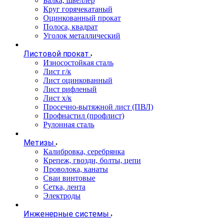
Балка, швеллер
Круг горячекатаный
Оцинкованный прокат
Полоса, квадрат
Уголок металлический
Листовой прокат
Износостойкая сталь
Лист г/к
Лист оцинкованный
Лист рифленый
Лист х/к
Просечно-вытяжной лист (ПВЛ)
Профнастил (профлист)
Рулонная сталь
Метизы
Калибровка, серебрянка
Крепеж, гвозди, болты, цепи
Проволока, канаты
Сваи винтовые
Сетка, лента
Электроды
Инженерные системы