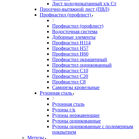
Лист холоднокатанный х/к Ст
Просечно-вытяжной лист (ПВЛ)
Профнастил (профлист)
Профнастил (профлист)
Водосточная система
Доборные элементы
Профнастил Н114
Профнастил Н57
Профнастил Н60
Профнастил окрашенный
Профнастил оцинкованный
Профнастил С10
Профнастил С20
Профнастил С8
Саморезы кровельные
Рулонная сталь
Рулонная сталь
Рулоны г/к
Рулоны нержавеющие
Рулоны оцинкованные
Рулоны оцинкованные с полимерным
покрытием
Метизы