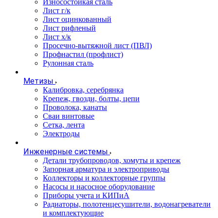
Износостойкая сталь
Лист г/к
Лист оцинкованный
Лист рифленый
Лист х/к
Просечно-вытяжной лист (ПВЛ)
Профнастил (профлист)
Рулонная сталь
Метизы
Калибровка, серебрянка
Крепеж, гвозди, болты, цепи
Проволока, канаты
Сваи винтовые
Сетка, лента
Электроды
Инженерные системы
Детали трубопроводов, хомуты и крепеж
Запорная арматура и электроприводы
Коллекторы и коллекторные группы
Насосы и насосное оборудование
Приборы учета и КИПиА
Радиаторы, полотенцесушители, водонагреватели
и комплектующие