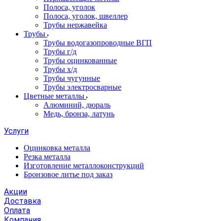
Полоса, уголок
Полоса, уголок, швеллер
Трубы нержавейка
Трубы
Трубы водогазопроводные ВГП
Трубы г/д
Трубы оцинкованные
Трубы х/д
Трубы чугунные
Трубы электросварные
Цветные металлы
Алюминий, дюраль
Медь, бронза, латунь
Услуги
Оцинковка металла
Резка металла
Изготовление металлоконструкций
Бронзовое литье под заказ
Акции
Доставка
Оплата
Компания