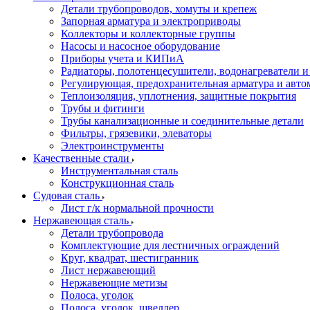
Детали трубопроводов, хомуты и крепеж
Запорная арматура и электроприводы
Коллекторы и коллекторные группы
Насосы и насосное оборудование
Приборы учета и КИПиА
Радиаторы, полотенцесушители, водонагреватели 
Регулирующая, предохранительная арматура и авто
Теплоизоляция, уплотнения, защитные покрытия
Трубы и фитинги
Трубы канализационные и соединительные детали
Фильтры, грязевики, элеваторы
Электроинструменты
Качественные стали
Инструментальная сталь
Конструкционная сталь
Судовая сталь
Лист г/к нормальной прочности
Нержавеющая сталь
Детали трубопровода
Комплектующие для лестничных ограждений
Круг, квадрат, шестигранник
Лист нержавеющий
Нержавеющие метизы
Полоса, уголок
Полоса, уголок, швеллер