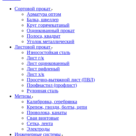
Сортовой прокат
Арматура оптом
Балка, швеллер
Круг горячекатаный
Оцинкованный прокат
Полоса, квадрат
Уголок металлический
Листовой прокат
Износостойкая сталь
Лист г/к
Лист оцинкованный
Лист рифленый
Лист х/к
Просечно-вытяжной лист (ПВЛ)
Профнастил (профлист)
Рулонная сталь
Метизы
Калибровка, серебрянка
Крепеж, гвозди, болты, цепи
Проволока, канаты
Сваи винтовые
Сетка, лента
Электроды
Инженерные системы