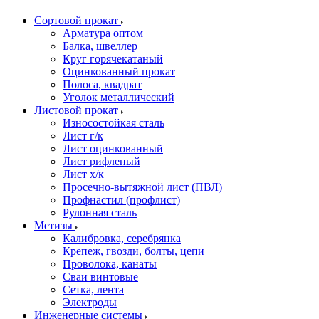
Сортовой прокат
Арматура оптом
Балка, швеллер
Круг горячекатаный
Оцинкованный прокат
Полоса, квадрат
Уголок металлический
Листовой прокат
Износостойкая сталь
Лист г/к
Лист оцинкованный
Лист рифленый
Лист х/к
Просечно-вытяжной лист (ПВЛ)
Профнастил (профлист)
Рулонная сталь
Метизы
Калибровка, серебрянка
Крепеж, гвозди, болты, цепи
Проволока, канаты
Сваи винтовые
Сетка, лента
Электроды
Инженерные системы