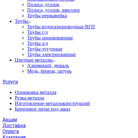
Полоса, уголок
Полоса, уголок, швеллер
Трубы нержавейка
Трубы
Трубы водогазопроводные ВГП
Трубы г/д
Трубы оцинкованные
Трубы х/д
Трубы чугунные
Трубы электросварные
Цветные металлы
Алюминий, дюраль
Медь, бронза, латунь
Услуги
Оцинковка металла
Резка металла
Изготовление металлоконструкций
Бронзовое литье под заказ
Акции
Доставка
Оплата
Компания