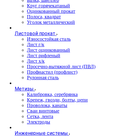
Балка, швеллер
Круг горячекатаный
Оцинкованный прокат
Полоса, квадрат
Уголок металлический
Листовой прокат
Износостойкая сталь
Лист г/к
Лист оцинкованный
Лист рифленый
Лист х/к
Просечно-вытяжной лист (ПВЛ)
Профнастил (профлист)
Рулонная сталь
Метизы
Калибровка, серебрянка
Крепеж, гвозди, болты, цепи
Проволока, канаты
Сваи винтовые
Сетка, лента
Электроды
Инженерные системы