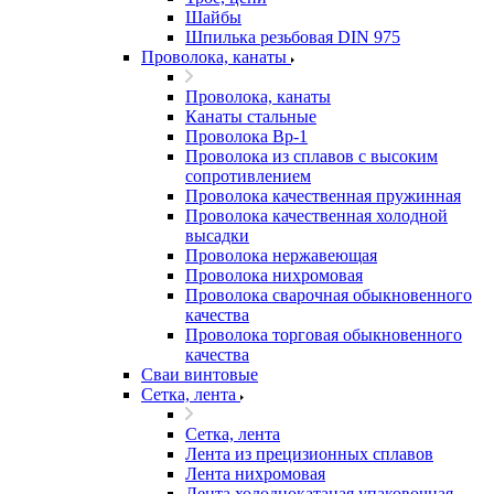
Шайбы
Шпилька резьбовая DIN 975
Проволока, канаты
Проволока, канаты
Канаты стальные
Проволока Вр-1
Проволока из сплавов с высоким
сопротивлением
Проволока качественная пружинная
Проволока качественная холодной
высадки
Проволока нержавеющая
Проволока нихромовая
Проволока сварочная обыкновенного
качества
Проволока торговая обыкновенного
качества
Сваи винтовые
Сетка, лента
Сетка, лента
Лента из прецизионных сплавов
Лента нихромовая
Лента холоднокатаная упаковочная