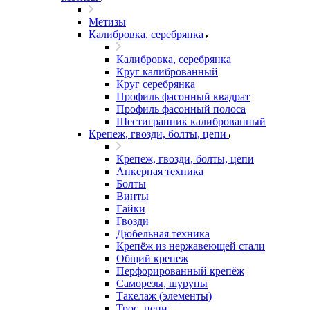
Метизы
Калибровка, серебрянка
Калибровка, серебрянка
Круг калиброванный
Круг серебрянка
Профиль фасонный квадрат
Профиль фасонный полоса
Шестигранник калиброванный
Крепеж, гвозди, болты, цепи
Крепеж, гвозди, болты, цепи
Анкерная техника
Болты
Винты
Гайки
Гвозди
Дюбельная техника
Крепёж из нержавеющей стали
Общий крепеж
Перфорированный крепёж
Саморезы, шурупы
Такелаж (элементы)
Трос, цепи