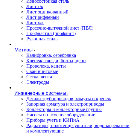
Износостойкая сталь
Лист г/к
Лист оцинкованный
Лист рифленый
Лист х/к
Просечно-вытяжной лист (ПВЛ)
Профнастил (профлист)
Рулонная сталь
Метизы
Калибровка, серебрянка
Крепеж, гвозди, болты, цепи
Проволока, канаты
Сваи винтовые
Сетка, лента
Электроды
Инженерные системы
Детали трубопроводов, хомуты и крепеж
Запорная арматура и электроприводы
Коллекторы и коллекторные группы
Насосы и насосное оборудование
Приборы учета и КИПиА
Радиаторы, полотенцесушители, водонагреватели
и комплектующие