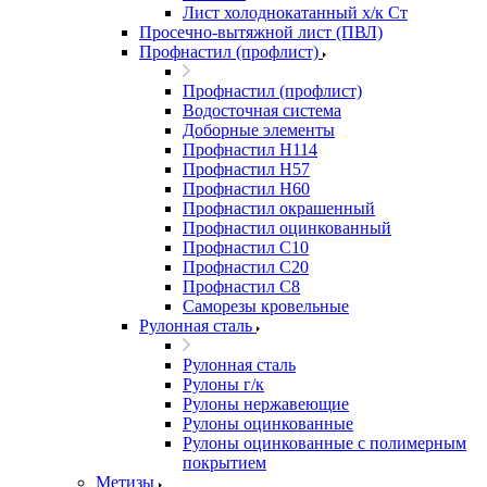
Лист холоднокатанный х/к Ст
Просечно-вытяжной лист (ПВЛ)
Профнастил (профлист)
Профнастил (профлист)
Водосточная система
Доборные элементы
Профнастил Н114
Профнастил Н57
Профнастил Н60
Профнастил окрашенный
Профнастил оцинкованный
Профнастил С10
Профнастил С20
Профнастил С8
Саморезы кровельные
Рулонная сталь
Рулонная сталь
Рулоны г/к
Рулоны нержавеющие
Рулоны оцинкованные
Рулоны оцинкованные с полимерным
покрытием
Метизы