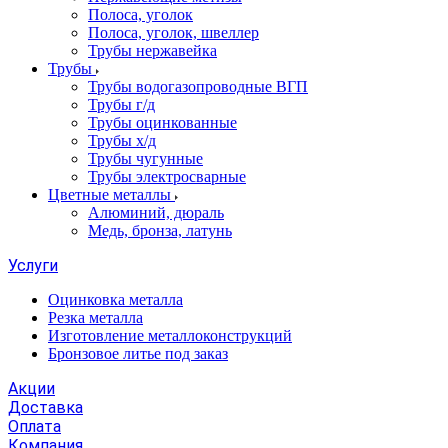
Полоса, уголок
Полоса, уголок, швеллер
Трубы нержавейка
Трубы
Трубы водогазопроводные ВГП
Трубы г/д
Трубы оцинкованные
Трубы х/д
Трубы чугунные
Трубы электросварные
Цветные металлы
Алюминий, дюраль
Медь, бронза, латунь
Услуги
Оцинковка металла
Резка металла
Изготовление металлоконструкций
Бронзовое литье под заказ
Акции
Доставка
Оплата
Компания