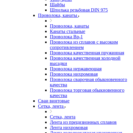
Шайбы
Шпилька резьбовая DIN 975
Проволока, канаты
Проволока, канаты
Канаты стальные
Проволока Вр-1
Проволока из сплавов с высоким
сопротивлением
Проволока качественная пружинная
Проволока качественная холодной
высадки
Проволока нержавеющая
Проволока нихромовая
Проволока сварочная обыкновенного
качества
Проволока торговая обыкновенного
качества
Сваи винтовые
Сетка, лента
Сетка, лента
Лента из прецизионных сплавов
Лента нихромовая
Лента холоднокатаная упаковочная