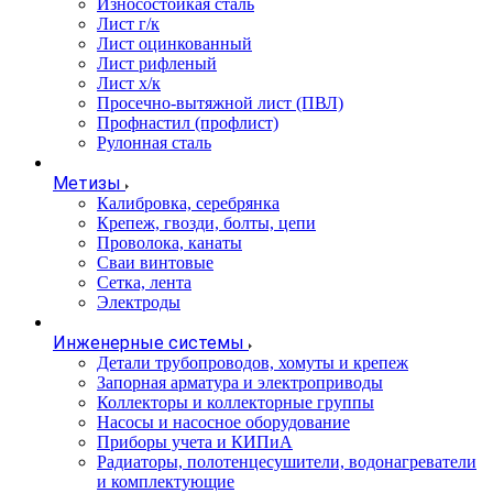
Износостойкая сталь
Лист г/к
Лист оцинкованный
Лист рифленый
Лист х/к
Просечно-вытяжной лист (ПВЛ)
Профнастил (профлист)
Рулонная сталь
Метизы
Калибровка, серебрянка
Крепеж, гвозди, болты, цепи
Проволока, канаты
Сваи винтовые
Сетка, лента
Электроды
Инженерные системы
Детали трубопроводов, хомуты и крепеж
Запорная арматура и электроприводы
Коллекторы и коллекторные группы
Насосы и насосное оборудование
Приборы учета и КИПиА
Радиаторы, полотенцесушители, водонагреватели
и комплектующие