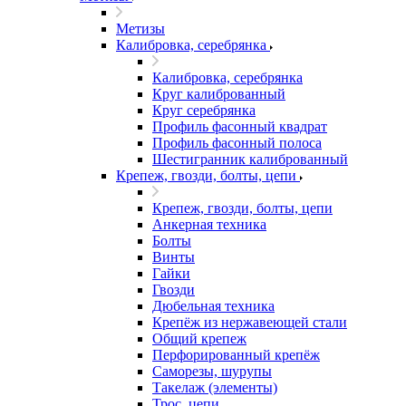
Метизы
Калибровка, серебрянка
Калибровка, серебрянка
Круг калиброванный
Круг серебрянка
Профиль фасонный квадрат
Профиль фасонный полоса
Шестигранник калиброванный
Крепеж, гвозди, болты, цепи
Крепеж, гвозди, болты, цепи
Анкерная техника
Болты
Винты
Гайки
Гвозди
Дюбельная техника
Крепёж из нержавеющей стали
Общий крепеж
Перфорированный крепёж
Саморезы, шурупы
Такелаж (элементы)
Трос, цепи