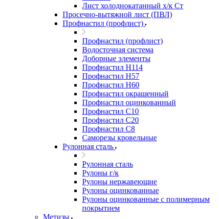
Лист холоднокатанный х/к Ст
Просечно-вытяжной лист (ПВЛ)
Профнастил (профлист)
Профнастил (профлист)
Водосточная система
Доборные элементы
Профнастил Н114
Профнастил Н57
Профнастил Н60
Профнастил окрашенный
Профнастил оцинкованный
Профнастил С10
Профнастил С20
Профнастил С8
Саморезы кровельные
Рулонная сталь
Рулонная сталь
Рулоны г/к
Рулоны нержавеющие
Рулоны оцинкованные
Рулоны оцинкованные с полимерным
покрытием
Метизы