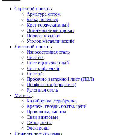
Сортовой прокат
Арматура оптом
Балка, швеллер
Круг горячекатаный
Оцинкованный прокат
Полоса, квадрат
Уголок металлический
Листовой прокат
Износостойкая сталь
Лист г/к
Лист оцинкованный
Лист рифленый
Лист х/к
Просечно-вытяжной лист (ПВЛ)
Профнастил (профлист)
Рулонная сталь
Метизы
Калибровка, серебрянка
Крепеж, гвозди, болты, цепи
Проволока, канаты
Сваи винтовые
Сетка, лента
Электроды
Инженерные системы