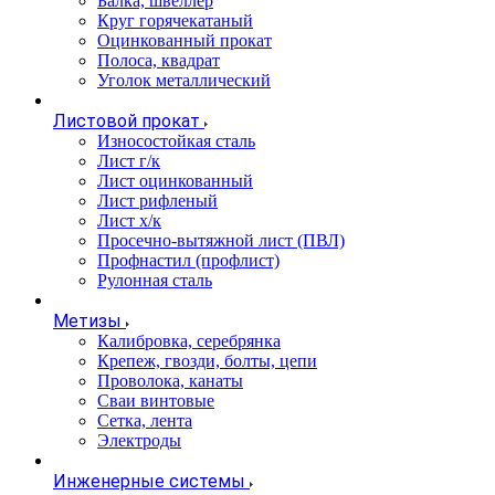
Балка, швеллер
Круг горячекатаный
Оцинкованный прокат
Полоса, квадрат
Уголок металлический
Листовой прокат
Износостойкая сталь
Лист г/к
Лист оцинкованный
Лист рифленый
Лист х/к
Просечно-вытяжной лист (ПВЛ)
Профнастил (профлист)
Рулонная сталь
Метизы
Калибровка, серебрянка
Крепеж, гвозди, болты, цепи
Проволока, канаты
Сваи винтовые
Сетка, лента
Электроды
Инженерные системы