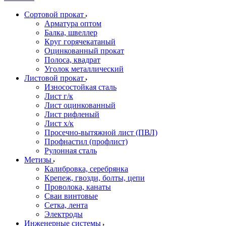
Сортовой прокат
Арматура оптом
Балка, швеллер
Круг горячекатаный
Оцинкованный прокат
Полоса, квадрат
Уголок металлический
Листовой прокат
Износостойкая сталь
Лист г/к
Лист оцинкованный
Лист рифленый
Лист х/к
Просечно-вытяжной лист (ПВЛ)
Профнастил (профлист)
Рулонная сталь
Метизы
Калибровка, серебрянка
Крепеж, гвозди, болты, цепи
Проволока, канаты
Сваи винтовые
Сетка, лента
Электроды
Инженерные системы