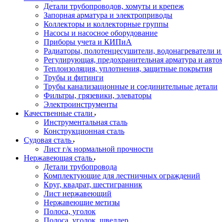
Детали трубопроводов, хомуты и крепеж
Запорная арматура и электроприводы
Коллекторы и коллекторные группы
Насосы и насосное оборудование
Приборы учета и КИПиА
Радиаторы, полотенцесушители, водонагреватели 
Регулирующая, предохранительная арматура и авто
Теплоизоляция, уплотнения, защитные покрытия
Трубы и фитинги
Трубы канализационные и соединительные детали
Фильтры, грязевики, элеваторы
Электроинструменты
Качественные стали
Инструментальная сталь
Конструкционная сталь
Судовая сталь
Лист г/к нормальной прочности
Нержавеющая сталь
Детали трубопровода
Комплектующие для лестничных ограждений
Круг, квадрат, шестигранник
Лист нержавеющий
Нержавеющие метизы
Полоса, уголок
Полоса, уголок, швеллер